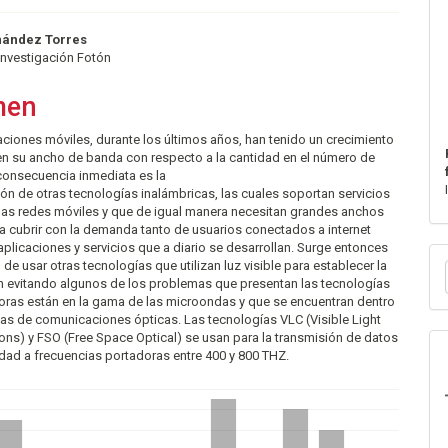
nido
nández Torres
Investigación Fotón
pal
men
lo
iones móviles, durante los últimos años, han tenido un crecimiento
 en su ancho de banda con respecto a la cantidad en el número de
consecuencia inmediata es la
n de otras tecnologías inalámbricas, las cuales soportan servicios
 las redes móviles y que de igual manera necesitan grandes anchos
a cubrir con la demanda tanto de usuarios conectados a internet
plicaciones y servicios que a diario se desarrollan. Surge entonces
E
 de usar otras tecnologías que utilizan luz visible para establecer la
u
 evitando algunos de los problemas que presentan las tecnologías
oras están en la gama de las microondas y que se encuentran dentro
a
as de comunicaciones ópticas. Las tecnologías VLC (Visible Light
ns) y FSO (Free Space Optical) se usan para la transmisión de datos
idad a frecuencias portadoras entre 400 y 800 THZ.