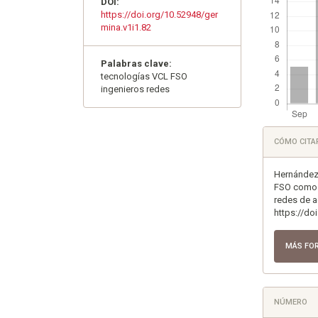
DOI:
https://doi.org/10.52948/ger
mina.v1i1.82
Palabras clave:
tecnologías VCL FSO
ingenieros redes
Detall
CÓMO CITA
del
artícu
Hernández 
FSO como g
redes de 
https://do
MÁS FO
NÚMERO