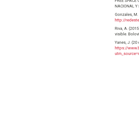
FREE SPACE 
NACIONAL Y 
Gonzales, M.
http://redest
Riva, A. (201
visible. Bolov
Yanes, J. (20
https://www.
utm_source=