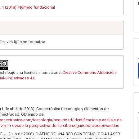
. 1 (2018): Número fundacional
de investigación formativa
está bajo una licencia internacional
Creative Commons Atribución-
al-SinDerivadas 4.0
.
A. (1 de abril de 2013). Conectrónica tecnología y elementos de
onectividad. Obtenido de
conectronica.com/tecnologia/seguridad/identificacion-y-analisis-de-
-vlcli-fi-desde-la-perspectiva-de-su-ciberseguridad-ciberprivacidad
E. J. (julio de 2008). DISEÑO DE UNA RED CON TECNOLOGIA LASER