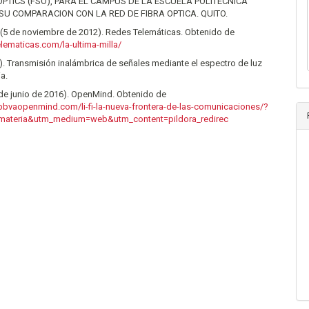
OPTICS (FSO), PARA EL CAMPUS DE LA ESCUELA POLITECNICA
SU COMPARACION CON LA RED DE FIBRA OPTICA. QUITO.
 (5 de noviembre de 2012). Redes Telemáticas. Obtenido de
elematicas.com/la-ultima-milla/
5). Transmisión inalámbrica de señales mediante el espectro de luz
ia.
 de junio de 2016). OpenMind. Obtenido de
bbvaopenmind.com/li-fi-la-nueva-frontera-de-las-comunicaciones/?
materia&utm_medium=web&utm_content=pildora_redirec