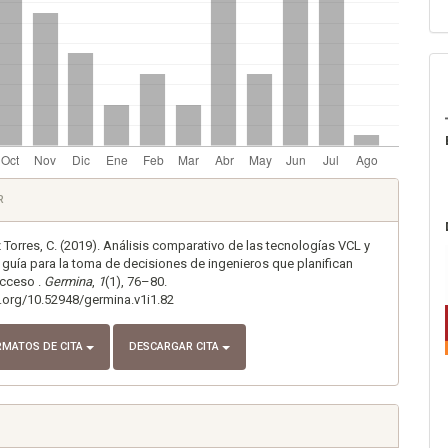
es
R
lo
Torres, C. (2019). Análisis comparativo de las tecnologías VCL y
uía para la toma de decisiones de ingenieros que planifican
acceso .
Germina
,
1
(1), 76–80.
i.org/10.52948/germina.v1i1.82
RMATOS DE CITA
DESCARGAR CITA