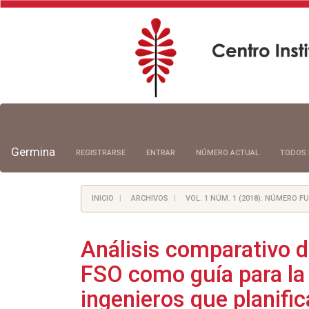
Navegación
principal
Contenido
principal
Germina
REGISTRARSE
ENTRAR
NÚMERO ACTUAL
TODOS 
Barra
lateral
INICIO
ARCHIVOS
VOL. 1 NÚM. 1 (2018): NÚMERO 
Análisis comparativo d
FSO como guía para la
ingenieros que planifi