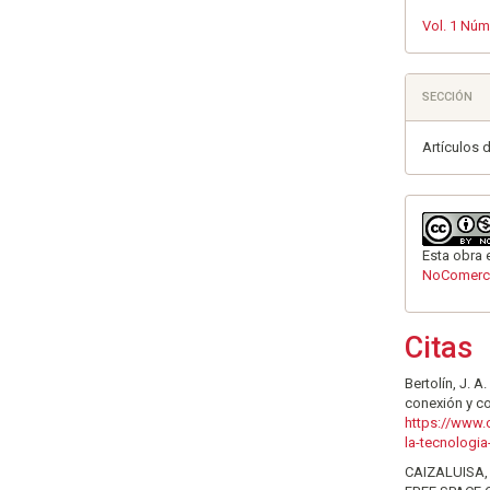
Vol. 1 Núm
SECCIÓN
Artículos 
Esta obra 
NoComerci
Citas
Bertolín, J. 
conexión y c
https://www.
la-tecnologia
CAIZALUISA, 