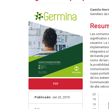
Barra
Conte
Camilo Her
Semillero de 
lateral
princi
del
del
Resu
artículo
artícu
Las comunicac
significativo
usuarios. La 
implementació
integrados a
de banda par
como de las a
la posibilidad
comunicación
cuyas portad
de los sistem
Communicatio
PDF
de alta veloc
Descargas
Publicado:
Jan 22, 2019