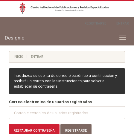
Navegación
REGISTRARSE
ENTRAR
principal
Contenido
principal
Designio
Toggl
Barra
naviga
lateral
INICIO
ENTRAR
Introduzca su cuenta de correo electrónico a continuación y
recibirá un correo con las instrucciones para volver a
establecer su contraseña.
Correo electronico de usuarios registrados
RESTAURAR CONTRASEÑA
REGISTRARSE