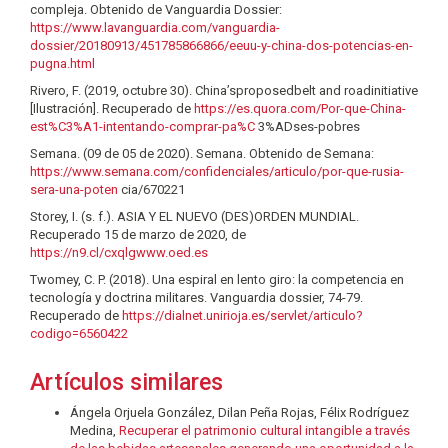
compleja. Obtenido de Vanguardia Dossier:
https://www.lavanguardia.com/vanguardia-
dossier/20180913/451785866866/eeuu-y-china-dos-potencias-en-
pugna.html
Rivero, F. (2019, octubre 30). China’sproposedbelt and roadinitiative
[Ilustración]. Recuperado de
https://es.quora.com/Por-que-China-
est%C3%A1-intentando-comprar-pa%C
3%ADses-pobres
Semana. (09 de 05 de 2020). Semana. Obtenido de Semana:
https://www.semana.com/confidenciales/articulo/por-que-rusia-
sera-una-poten
cia/670221
Storey, I. (s. f.). ASIA Y EL NUEVO (DES)ORDEN MUNDIAL.
Recuperado 15 de marzo de 2020, de
https://n9.cl/cxqlgwww.oed.es
Twomey, C. P. (2018). Una espiral en lento giro: la competencia en
tecnología y doctrina militares. Vanguardia dossier, 74-79.
Recuperado de
https://dialnet.unirioja.es/servlet/articulo?
codigo=6560422
Artículos similares
Ángela Orjuela González, Dilan Peña Rojas, Félix Rodríguez
Medina,
Recuperar el patrimonio cultural intangible a través