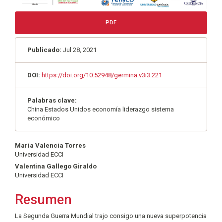
PDF
Publicado:
Jul 28, 2021
DOI:
https://doi.org/10.52948/germina.v3i3.221
Palabras clave:
China Estados Unidos economía liderazgo sistema
económico
Contenido
María Valencia Torres
Universidad ECCI
principal
Valentina Gallego Giraldo
del
Universidad ECCI
artículo
Resumen
La Segunda Guerra Mundial trajo consigo una nueva superpotencia