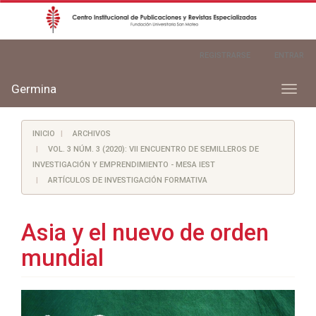
Navegación
REGISTRARSE
ENTRAR
principal
Contenido
principal
Germina
Toggl
Barra
naviga
lateral
INICIO
ARCHIVOS
VOL. 3 NÚM. 3 (2020): VII ENCUENTRO DE SEMILLEROS DE
INVESTIGACIÓN Y EMPRENDIMIENTO - MESA IEST
ARTÍCULOS DE INVESTIGACIÓN FORMATIVA
Asia y el nuevo de orden
mundial
Barra