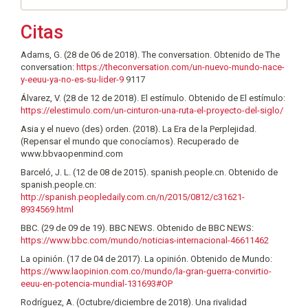
Citas
Adams, G. (28 de 06 de 2018). The conversation. Obtenido de The
conversation:
https://theconversation.com/un-nuevo-mundo-nace-
y-eeuu-ya-no-es-su-lider-9
9117
Álvarez, V. (28 de 12 de 2018). El estímulo. Obtenido de El estímulo:
https://elestimulo.com/un-cinturon-una-ruta-el-proyecto-del-siglo/
Asia y el nuevo (des) orden. (2018). La Era de la Perplejidad.
(Repensar el mundo que conocíamos). Recuperado de
www.bbvaopenmind.com
Barceló, J. L. (12 de 08 de 2015). spanish.people.cn. Obtenido de
spanish.people.cn:
http://spanish.peopledaily.com.cn/n/2015/0812/c31621-
8934569.html
BBC. (29 de 09 de 19). BBC NEWS. Obtenido de BBC NEWS:
https://www.bbc.com/mundo/noticias-internacional-46611462
La opinión. (17 de 04 de 2017). La opinión. Obtenido de Mundo:
https://www.laopinion.com.co/mundo/la-gran-guerra-convirtio-
eeuu-en-potencia-mundial-131693#OP
Rodríguez, A. (Octubre/diciembre de 2018). Una rivalidad