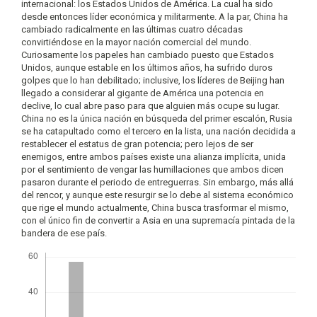
internacional: los Estados Unidos de América. La cual ha sido
desde entonces líder económica y militarmente. A la par, China ha
cambiado radicalmente en las últimas cuatro décadas
convirtiéndose en la mayor nación comercial del mundo.
Curiosamente los papeles han cambiado puesto que Estados
Unidos, aunque estable en los últimos años, ha sufrido duros
golpes que lo han debilitado; inclusive, los líderes de Beijing han
llegado a considerar al gigante de América una potencia en
declive, lo cual abre paso para que alguien más ocupe su lugar.
China no es la única nación en búsqueda del primer escalón, Rusia
se ha catapultado como el tercero en la lista, una nación decidida a
restablecer el estatus de gran potencia; pero lejos de ser
enemigos, entre ambos países existe una alianza implícita, unida
por el sentimiento de vengar las humillaciones que ambos dicen
pasaron durante el periodo de entreguerras. Sin embargo, más allá
del rencor, y aunque este resurgir se lo debe al sistema económico
que rige el mundo actualmente, China busca trasformar el mismo,
con el único fin de convertir a Asia en una supremacía pintada de la
bandera de ese país.
Descargas