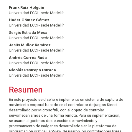
Contenido
Frank Ruiz Holguín
Universidad ECCI - sede Medellín
principal
Hader Gómez Gómez
del
Universidad ECCI - sede Medellín
artículo
Sergio Estrada Mesa
Universidad ECCI - sede Medellín
Jesús Muñoz Ramírez
Universidad ECCI - sede Medellín
Andrés Correa Ruda
Universidad ECCI - sede Medellín
Nicolás Restrepo Estrada
Universidad ECCI - sede Medellín
Resumen
En este proyecto se diseñó e implementó un sistema de captura de
movimiento corporal basado en el controlador de juegos Kinect
desarrollado por Microsoft®, con el objeto de controlar
servomecanismos de una forma remota. Para su implementación,
se usaron algoritmos de detección de movimiento y
procesamiento de imágenes desarrollados en la plataforma de
programación gráfica LabView. Se usaron los controladores libres