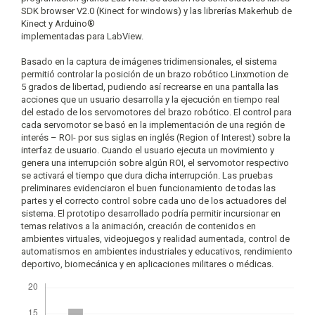
SDK browser V2.0 (Kinect for windows) y las librerías Makerhub de
Kinect y Arduino®
implementadas para LabView.
Basado en la captura de imágenes tridimensionales, el sistema
permitió controlar la posición de un brazo robótico Linxmotion de
5 grados de libertad, pudiendo así recrearse en una pantalla las
acciones que un usuario desarrolla y la ejecución en tiempo real
del estado de los servomotores del brazo robótico. El control para
cada servomotor se basó en la implementación de una región de
interés – ROI- por sus siglas en inglés (Region of Interest) sobre la
interfaz de usuario. Cuando el usuario ejecuta un movimiento y
genera una interrupción sobre algún ROI, el servomotor respectivo
se activará el tiempo que dura dicha interrupción. Las pruebas
preliminares evidenciaron el buen funcionamiento de todas las
partes y el correcto control sobre cada uno de los actuadores del
sistema. El prototipo desarrollado podría permitir incursionar en
temas relativos a la animación, creación de contenidos en
ambientes virtuales, videojuegos y realidad aumentada, control de
automatismos en ambientes industriales y educativos, rendimiento
deportivo, biomecánica y en aplicaciones militares o médicas.
Descargas