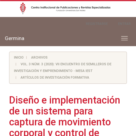
Navegación
REGISTRARSE
ENTRAR
principal
Contenido
principal
Germina
Toggl
Barra
naviga
lateral
INICIO
ARCHIVOS
VOL. 3 NÚM. 3 (2020): VII ENCUENTRO DE SEMILLEROS DE
INVESTIGACIÓN Y EMPRENDIMIENTO - MESA IEST
ARTÍCULOS DE INVESTIGACIÓN FORMATIVA
Diseño e implementación
de un sistema para
captura de movimiento
corporal y control de