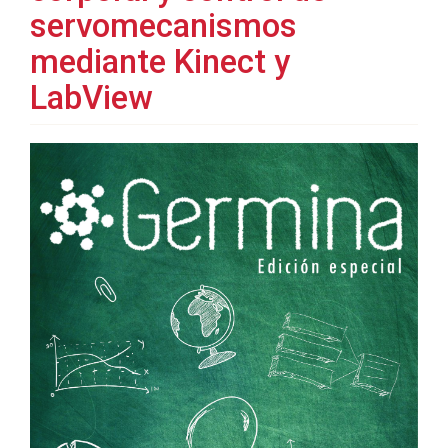
servomecanismos
mediante Kinect y
LabView
Barra
lateral
del
artículo