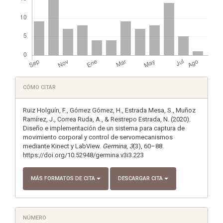
Detalles
CÓMO CITAR
del
artículo
Ruiz Holguín, F., Gómez Gómez, H., Estrada Mesa, S., Muñoz
Ramírez, J., Correa Ruda, A., & Restrepo Estrada, N. (2020).
Diseño e implementación de un sistema para captura de
movimiento corporal y control de servomecanismos
mediante Kinect y LabView.
Germina
,
3
(3), 60–88.
https://doi.org/10.52948/germina.v3i3.223
MÁS FORMATOS DE CITA
DESCARGAR CITA
NÚMERO