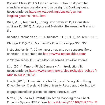
Cooking Ideas. (2017). Estos guantes ¨´¨´‘low cost’ permiten
mandar wasaps usando la lengua de signos. Cooking Ideas.
Recuperado de:
https://www.cookingideas.es/guantes-
lenguasignos-20170803.html
Diaz, M. G., Tombari, F., Rodriguez-gonzalvez, P., & Gonzalez-
aguilera, D. (2015). Analysis and Evaluation Between the First and
the
Second Generation of RGB-D Sensors. IEEE, 15(11), pp. 6507–6516.
Ghonge, E. P. (2017). Microsoft’ s Kinect. Icce), pp. 355–358.
Instructables. (s.f.). Cómo hacer un guante con sensores flex y
conexión. Recuperado de:
https://www.instructables.com/
id/Como-Hacer-Un-Guante-ConSensores-Flex-Y-Conexión-/
Li, L. (2014). Time-of-Flight Camera – An Introduction. Ti.
Recuperado de:
http://www.ti.com/lit/wp/sloa190b/sloa190b.pdf?
&ts=1590002320192
Lun, R. (2018). Human Activity Tracking and Recognition Using
Kinect Sensor. Cleveland State University. Recuperado de: https://
engagedscholarship.csuohio.edu/etdarchive/1039
Motta, T., & Loaiza, L. (2014). Projection Mapping for a Kinect-
Projector System. IEEE Xplore.
https://doi.org/10.1109/SVR.2014.53