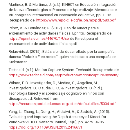
Martínez, B. & Martínez, J. (s.f.). KINECT en Educación Integración
de Nuevas Tecnologías al Proceso de Aprendizaje. Memorias del
VIII congreso internacional en innovación educativa, pp. 1–15.
Recuperado de:
https://www.repo-ciie.cgfie.ipn.mx/pdf/680.pdf
Pérez, V., & Fernández, R. (2017). Uso de Kinect para el
entrenamiento de actividades físicas. Eprints. Recuperado de:
https://eprints.ucm.es/44670/1/Uso
de Kinect para el
entrenamiento de actividades físicas.pdf
Relaovirtual. (2015). Estás siendo desarrollado por la compañía
danesa “Rokoko Electronics”, quien ha iniciado una campaña en
Kickstarter.
Technaid. (s.f.). Motion Capture System. Technaid. Recuperado de:
https://www.technaid.com/es/productos/motioncapture-system/
Wilson, F. B., Investigador, D., Medina, G., Angelica, M.,
Investigadora, D., Claudia, L. C., & Investigadora, D. (n.d.).
Tecnología kinect y el aprendizaje cognitivo en niños con
discapacidad. Retrieved from
https://recursos.portaleducoas.org/sites/default/files/5004.pdf
Yang, L., Zhang, L., Dong, H., Alelaiwi, A., & Saddik, A. (2015).
Evaluating and Improving the Depth Accuracy of Kinect for
Windows v2. IEEE Sensors Journal, 15(8), pp. 4275–4285.
https://doi.org/10.1109/JSEN.2015.2416651