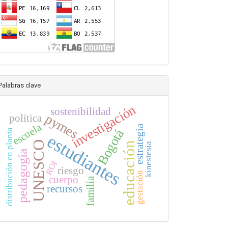
Palabras clave
investigación
sostenibilidad
pymes
política
escuela
estrategia
Bogotá
distribución en planta
estudiantes
UNESCO
educación
kinestesia
pedagogía
ROI
riesgo
gestación
cuerpo
familia
recursos