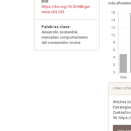
DOI:
más eficiente
https://doi.org/10.52948/ger
Descargas
mina.v3i3.233
Palabras clave:
desarrollo sostenible
mercadeo comportamiento
del consumidor cocina
Detall
CÓMO CITA
del
artícu
Wilches Góm
Estrategia
Cuetsafoo
59. https: