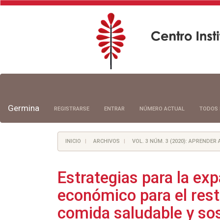
Navegación
principal
Contenido
principal
Germina
REGISTRARSE
ENTRAR
NÚMERO ACTUAL
TODOS 
Barra
lateral
INICIO
ARCHIVOS
VOL. 3 NÚM. 3 (2020): APRENDER 
Estrategias para la exp
económico para el res
comida saludable y so