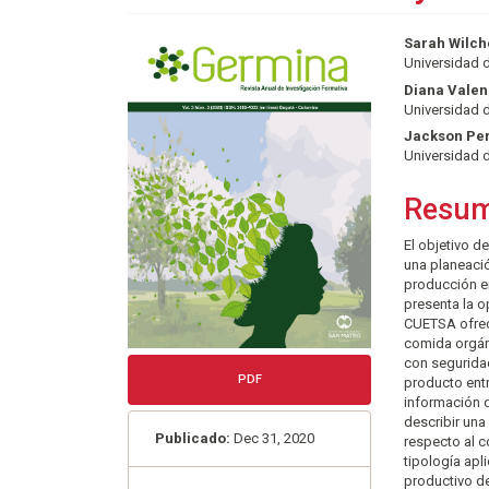
Barra
Conte
Sarah Wilc
Universidad d
lateral
princi
Diana Valen
del
del
Universidad d
artículo
artícu
Jackson Per
Universidad d
Resu
El objetivo d
una planeació
producción e
presenta la o
CUETSA ofrec
comida orgáni
con segurida
PDF
producto entr
información d
describir una
Publicado:
Dec 31, 2020
respecto al 
tipología apl
productivo de