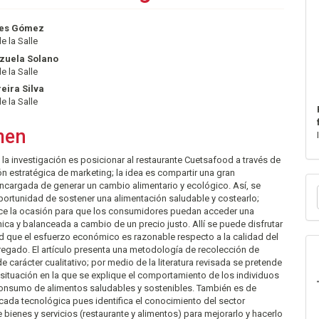
nido
hes Gómez
e la Salle
pal
zuela Solano
e la Salle
lo
eira Silva
e la Salle
men
e la investigación es posicionar al restaurante Cuetsafood a través de
n estratégica de marketing; la idea es compartir una gran
E
ncargada de generar un cambio alimentario y ecológico. Así, se
portunidad de sostener una alimentación saludable y costearlo;
u
e la ocasión para que los consumidores puedan acceder una
a
ca y balanceada a cambio de un precio justo. Allí se puede disfrutar
d que el esfuerzo económico es razonable respecto a la calidad del
egado. El artículo presenta una metodología de recolección de
e carácter cualitativo; por medio de la literatura revisada se pretende
 situación en la que se explique el comportamiento de los individuos
consumo de alimentos saludables y sostenibles. También es de
icada tecnológica pues identifica el conocimiento del sector
 bienes y servicios (restaurante y alimentos) para mejorarlo y hacerlo