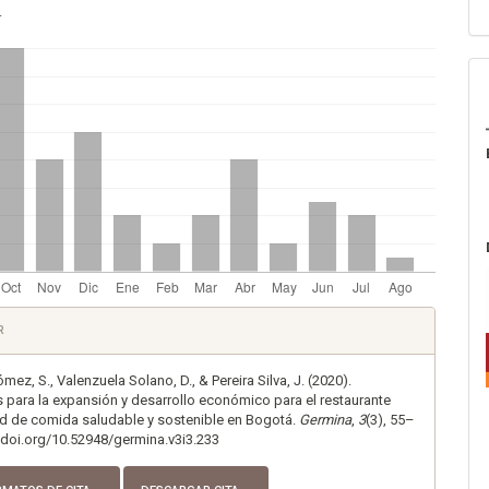
.
es
R
lo
ez, S., Valenzuela Solano, D., & Pereira Silva, J. (2020).
s para la expansión y desarrollo económico para el restaurante
d de comida saludable y sostenible en Bogotá.
Germina
,
3
(3), 55–
//doi.org/10.52948/germina.v3i3.233