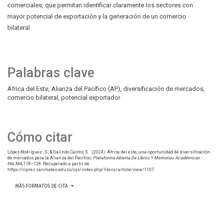
comerciales, que permitan identificar claramente los sectores con
mayor potencial de exportación y la generación de un comercio
bilateral.
Palabras clave
África del Este
Alianza del Pacífico (AP)
diversificación de mercados
comercio bilateral
potencial exportador
Cómo citar
López-Rodríguez , S., & Galindo Cantor, S. . (2024). África del este, una oportunidad de diversificación
de mercados para la Alianza del Pacífico.
Plataforma Abierta De Libros Y Memorias Académicas -
PALMA
, 118–126. Recuperado a partir de
https://cipres.sanmateo.edu.co/ojs/index.php/libros/article/view/1107
MÁS FORMATOS DE CITA