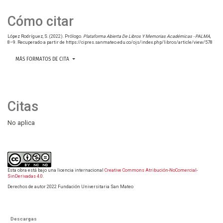
Cómo citar
López Rodríguez, S. (2022). Prólogo.
Plataforma Abierta De Libros Y Memorias Académicas - PALMA
,
8–9. Recuperado a partir de https://cipres.sanmateo.edu.co/ojs/index.php/libros/article/view/578
MÁS FORMATOS DE CITA
Citas
No aplica
Esta obra está bajo una licencia internacional
Creative Commons Atribución-NoComercial-
SinDerivadas 4.0
.
Derechos de autor 2022 Fundación Universitaria San Mateo
Descargas