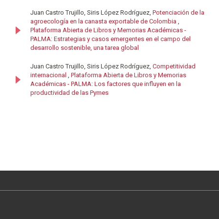
Juan Castro Trujillo, Siris López Rodríguez,
Potenciación de la
agroecología en la canasta exportable de Colombia
,
Plataforma Abierta de Libros y Memorias Académicas -
PALMA: Estrategias y casos emergentes en el campo del
desarrollo sostenible, una tarea global
Juan Castro Trujillo, Siris López Rodríguez,
Competitividad
internacional
,
Plataforma Abierta de Libros y Memorias
Académicas - PALMA: Los factores que influyen en la
productividad de las Pymes