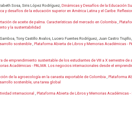
zabeth Sosa, Siris López Rodríguez,
Dinámicas y Desafíos de la Educación Sup
 y desafíos de la educación superior en América Latina y el Caribe. Reflexi
rtación de aceite de palma. Características del mercado en Colombia
,
Plataf
nto y la sustentabilidad
Gamboa, Tony Castillo Avalos, Lucero Fuentes Rodríguez, Juan Castro Trujill
sarrollo sostenible
,
Plataforma Abierta de Libros y Memorias Académicas - P
ra de emprendimiento sustentable de los estudiantes de VIII a X semestre de
orias Académicas - PALMA: Los negocios internacionales desde el emprendim
ción de la agroecología en la canasta exportable de Colombia
,
Plataforma A
arrollo sostenible, una tarea global
ividad internacional
,
Plataforma Abierta de Libros y Memorias Académicas - 