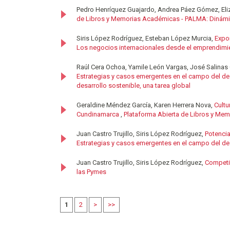
Pedro Henríquez Guajardo, Andrea Páez Gómez, Eli
de Libros y Memorias Académicas - PALMA: Dinámica
Siris López Rodríguez, Esteban López Murcia,
Expo
Los negocios internacionales desde el emprendimie
Raúl Cera Ochoa, Yamile León Vargas, José Salinas 
Estrategias y casos emergentes en el campo del de
desarrollo sostenible, una tarea global
Geraldine Méndez García, Karen Herrera Nova,
Cultu
Cundinamarca
,
Plataforma Abierta de Libros y Mem
Juan Castro Trujillo, Siris López Rodríguez,
Potencia
Estrategias y casos emergentes en el campo del des
Juan Castro Trujillo, Siris López Rodríguez,
Competit
las Pymes
1
2
>
>>