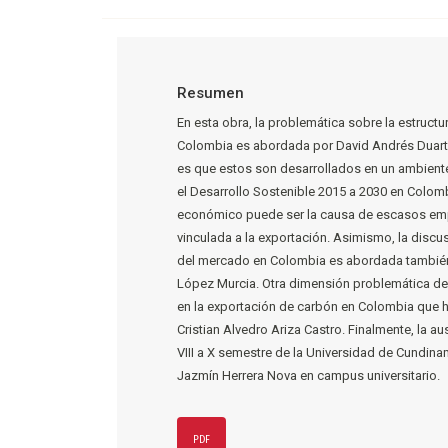
Resumen
En esta obra, la problemática sobre la estructu
Colombia es abordada por David Andrés Duarte
es que estos son desarrollados en un ambiente
el Desarrollo Sostenible 2015 a 2030 en Colom
económico puede ser la causa de escasos emp
vinculada a la exportación. Asimismo, la discus
del mercado en Colombia es abordada también
López Murcia. Otra dimensión problemática del
en la exportación de carbón en Colombia que ha
Cristian Alvedro Ariza Castro. Finalmente, la 
VIII a X semestre de la Universidad de Cundina
Jazmín Herrera Nova en campus universitario.
PDF