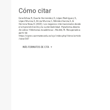
Cómo citar
Cera-Ochoa, R., Duarte Hernández, D., López Rodríguez, S.,
López Murcia, E., Ariza Murcia, C., Méndez García, G., &
Herrera Nova, K. (2020). Los negocios internacionales desde
el emprendimiento y la sustentabilidad.
Plataforma Abierta
De Libros Y Memorias Académicas - PALMA
, 76. Recuperado a
partir de
https://cipres.sanmateo.edu.co/ojs/index.php/libros/article
/view/347
MÁS FORMATOS DE CITA