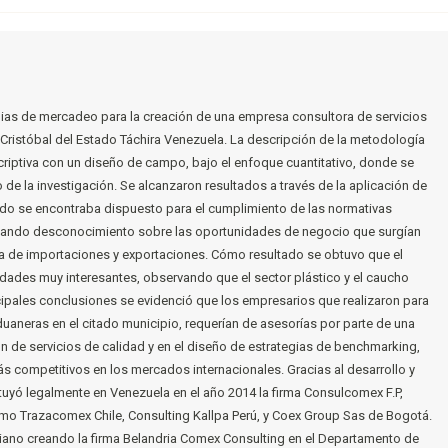
egias de mercadeo para la creación de una empresa consultora de servicios
 Cristóbal del Estado Táchira Venezuela. La descripción de la metodología
scriptiva con un diseño de campo, bajo el enfoque cuantitativo, donde se
 de la investigación. Se alcanzaron resultados a través de la aplicación de
ado se encontraba dispuesto para el cumplimiento de las normativas
acando desconocimiento sobre las oportunidades de negocio que surgían
rea de importaciones y exportaciones. Cómo resultado se obtuvo que el
idades muy interesantes, observando que el sector plástico y el caucho
cipales conclusiones se evidenció que los empresarios que realizaron para
uaneras en el citado municipio, requerían de asesorías por parte de una
n de servicios de calidad y en el diseño de estrategias de benchmarking,
ás competitivos en los mercados internacionales. Gracias al desarrollo y
tuyó legalmente en Venezuela en el año 2014 la firma Consulcomex F.P,
omo Trazacomex Chile, Consulting Kallpa Perú, y Coex Group Sas de Bogotá.
ano creando la firma Belandria Comex Consulting en el Departamento de