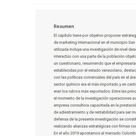
Resumen
El capítulo tiene por objetivo proponer estrat
de marketing internacional en el municipio San
utilizada incluye una investigación de nivel de
interactúo con una parte de la población objeto
un cuestionario, resumiendo que el empresari
establecidas por el estado venezolano, dest
con las políticas comerciales del país en el á
sector químico era el más importado y en cant
eran los rubros más exportados. Entre las prin
el momento de la investigación operaciones ad
empresa consultora capacitada en la prestació
de adiestramiento y de rentabilidad para ser m
defensa de la presente investigación se consti
realizando alianzas estratégicas con firmas c
En el año 2019 apostamos al mercado Colombi