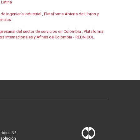
 Latina
de Ingeniería Industrial
,
Plataforma Abierta de Libros y
encias
resarial del sector de servicios en Colombia
,
Plataforma
os Internacionales y Afines de Colombia - REDNICOL.
urídica Nº
esolución