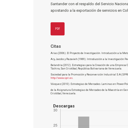
Santander con el respaldo del Servicio Nacio
apostando a la exportación de servicios en Co
PDF
Citas
Arias (2006). El Proyecto de Investigación. Introducción a la Meto
Ary, Jacobs y Razavieh (1989). Introducción a la Investigación P
Belandria (2012). Estrategias para la Creación de una Empresa 
Táchira, San Cristóbal, República Bolivariana de Venezuela.
Sociedad para la Promoción y Reconversión Industrial S.A (SPRI)
http://www.spri.es
.
Vásquez (2010). Estrategias de Mercadeo. Laminas en PowerPoint
de la Asignatura Estrategias de Mercadeo de la Maestría en Ge
Cristóbal, Venezuela.
Descargas