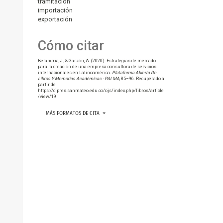
tramitación
importación
exportación
Cómo citar
Belandria, J., & Garzón, A. (2020). Estrategias de mercado
para la creación de una empresa consultora de servicios
internacionales en Latinoamérica.
Plataforma Abierta De
Libros Y Memorias Académicas - PALMA
, 85–96. Recuperado a
partir de
https://cipres.sanmateo.edu.co/ojs/index.php/libros/article
/view/19
MÁS FORMATOS DE CITA