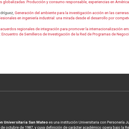
 globalizadas: Producción y consumo responsable, experiencias en América
odríguez,
Generación del ambiente para la investigación-acción en las carreras 
onales en ingeniería industrial: una mirada desde el desarrollo por compet
acuerdos regionales de integración para promover la internacionalización emp
Encuentro de Semilleros de Investigación de la Red de Programas de Negoci
n Universitaria San Mateo
es una institución Universitaria con Personería J
 de octubre de 1987, y cuya definición de carácter académico opera bajo la R