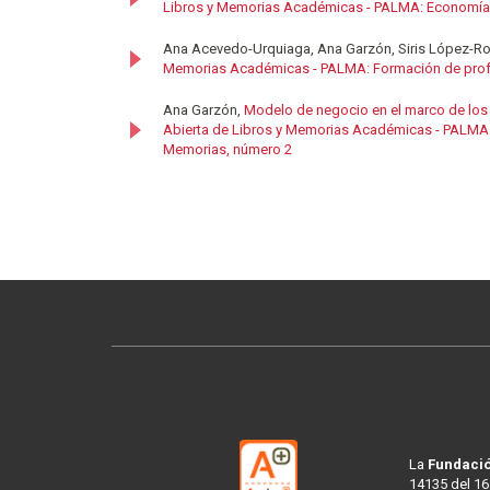
Libros y Memorias Académicas - PALMA: Economías
Ana Acevedo-Urquiaga, Ana Garzón, Siris López-R
Memorias Académicas - PALMA: Formación de profesi
Ana Garzón,
Modelo de negocio en el marco de los 
Abierta de Libros y Memorias Académicas - PALMA: 
Memorias, número 2
La
Fundació
14135 del 16