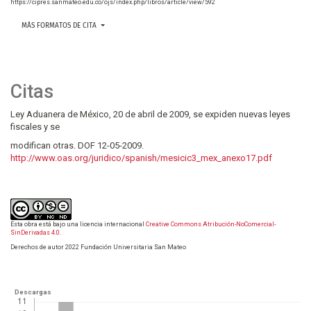
https://cipres.sanmateo.edu.co/ojs/index.php/libros/article/view/592
MÁS FORMATOS DE CITA
Citas
Ley Aduanera de México, 20 de abril de 2009, se expiden nuevas leyes
fiscales y se
modifican otras. DOF 12-05-2009.
http://www.oas.org/juridico/spanish/mesicic3_mex_anexo17.pdf
Esta obra está bajo una licencia internacional
Creative Commons Atribución-NoComercial-
SinDerivadas 4.0
.
Derechos de autor 2022 Fundación Universitaria San Mateo
Descargas