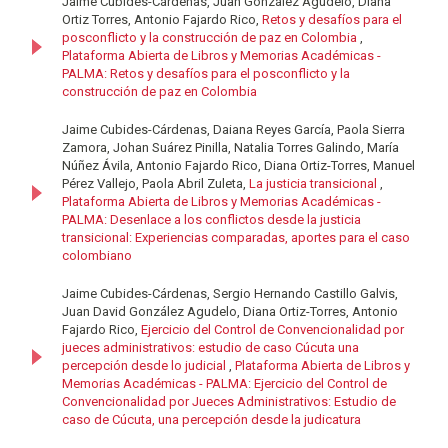
Jaime Cubides-Cárdenas, Juan González Agudelo, Diana
Ortiz Torres, Antonio Fajardo Rico,
Retos y desafíos para el
posconflicto y la construcción de paz en Colombia
,
Plataforma Abierta de Libros y Memorias Académicas -
PALMA: Retos y desafíos para el posconflicto y la
construcción de paz en Colombia
Jaime Cubides-Cárdenas, Daiana Reyes García, Paola Sierra
Zamora, Johan Suárez Pinilla, Natalia Torres Galindo, María
Núñez Ávila, Antonio Fajardo Rico, Diana Ortiz-Torres, Manuel
Pérez Vallejo, Paola Abril Zuleta,
La justicia transicional
,
Plataforma Abierta de Libros y Memorias Académicas -
PALMA: Desenlace a los conflictos desde la justicia
transicional: Experiencias comparadas, aportes para el caso
colombiano
Jaime Cubides-Cárdenas, Sergio Hernando Castillo Galvis,
Juan David González Agudelo, Diana Ortiz-Torres, Antonio
Fajardo Rico,
Ejercicio del Control de Convencionalidad por
jueces administrativos: estudio de caso Cúcuta una
percepción desde lo judicial
,
Plataforma Abierta de Libros y
Memorias Académicas - PALMA: Ejercicio del Control de
Convencionalidad por Jueces Administrativos: Estudio de
caso de Cúcuta, una percepción desde la judicatura