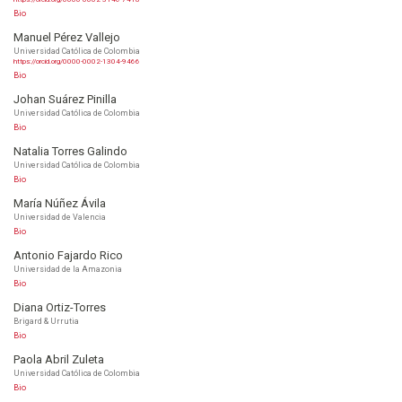
Bio
Manuel Pérez Vallejo
Universidad Católica de Colombia
https://orcid.org/0000-0002-1304-9466
Bio
Johan Suárez Pinilla
Universidad Católica de Colombia
Bio
Natalia Torres Galindo
Universidad Católica de Colombia
Bio
María Núñez Ávila
Universidad de Valencia
Bio
Antonio Fajardo Rico
Universidad de la Amazonia
Bio
Diana Ortiz-Torres
Brigard & Urrutia
Bio
Paola Abril Zuleta
Universidad Católica de Colombia
Bio