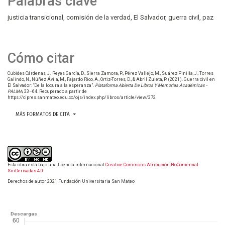
Palabras clave
justicia transicional
comisión de la verdad
El Salvador
guerra civil
paz
Cómo citar
Cubides Cárdenas, J., Reyes García, D., Sierra Zamora, P., Pérez Vallejo, M., Suárez Pinilla, J., Torres
Galindo, N., Núñez Ávila, M., Fajardo Rico, A., Ortiz-Torres, D., & Abril Zuleta, P. (2021). Guerra civil en
El Salvador: “De la locura a la esperanza”.
Plataforma Abierta De Libros Y Memorias Académicas -
PALMA
, 33–64. Recuperado a partir de
https://cipres.sanmateo.edu.co/ojs/index.php/libros/article/view/372
MÁS FORMATOS DE CITA
Esta obra está bajo una licencia internacional
Creative Commons Atribución-NoComercial-
SinDerivadas 4.0
.
Derechos de autor 2021 Fundación Universitaria San Mateo
Descargas