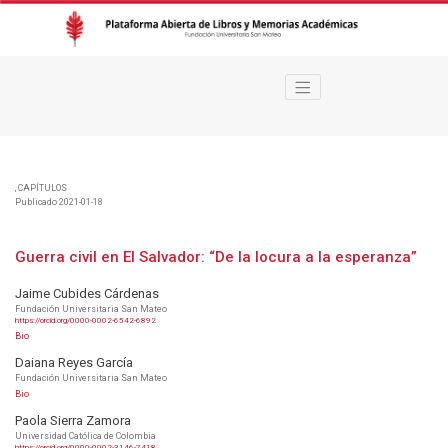
Guerra civil en El Salvador
,
CAPÍTULOS
Publicado 2021-01-18
Guerra civil en El Salvador: “De la locura a la esperanza”
Jaime Cubides Cárdenas
Fundación Universitaria San Mateo
https://orcid.org/0000-0002-6542-6892
Bio
Daiana Reyes García
Fundación Universitaria San Mateo
Bio
Paola Sierra Zamora
Universidad Católica de Colombia
https://orcid.org/0000-0002-3146-7418