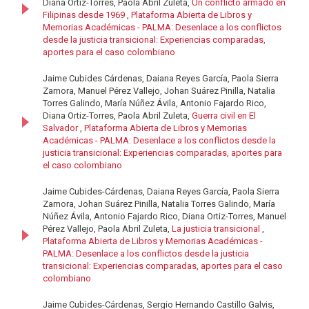
Diana Ortiz-Torres, Paola Abril Zuleta,
Un conflicto armado en
Filipinas desde 1969
,
Plataforma Abierta de Libros y
Memorias Académicas - PALMA: Desenlace a los conflictos
desde la justicia transicional: Experiencias comparadas,
aportes para el caso colombiano
Jaime Cubides Cárdenas, Daiana Reyes García, Paola Sierra
Zamora, Manuel Pérez Vallejo, Johan Suárez Pinilla, Natalia
Torres Galindo, María Núñez Ávila, Antonio Fajardo Rico,
Diana Ortiz-Torres, Paola Abril Zuleta,
Guerra civil en El
Salvador
,
Plataforma Abierta de Libros y Memorias
Académicas - PALMA: Desenlace a los conflictos desde la
justicia transicional: Experiencias comparadas, aportes para
el caso colombiano
Jaime Cubides-Cárdenas, Daiana Reyes García, Paola Sierra
Zamora, Johan Suárez Pinilla, Natalia Torres Galindo, María
Núñez Ávila, Antonio Fajardo Rico, Diana Ortiz-Torres, Manuel
Pérez Vallejo, Paola Abril Zuleta,
La justicia transicional
,
Plataforma Abierta de Libros y Memorias Académicas -
PALMA: Desenlace a los conflictos desde la justicia
transicional: Experiencias comparadas, aportes para el caso
colombiano
Jaime Cubides-Cárdenas, Sergio Hernando Castillo Galvis,