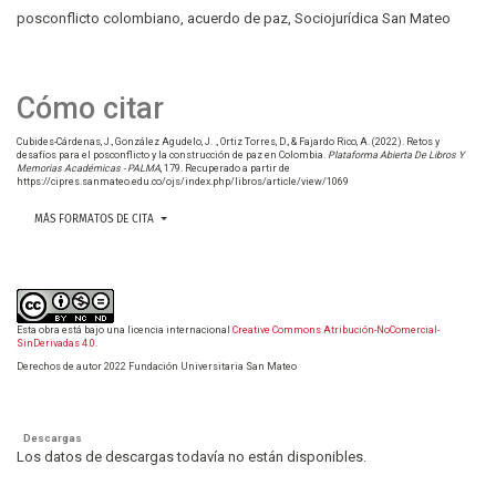
posconflicto colombiano
acuerdo de paz
Sociojurídica San Mateo
Cómo citar
Cubides-Cárdenas, J., González Agudelo, J. ., Ortiz Torres, D., & Fajardo Rico, A. (2022). Retos y
desafíos para el posconflicto y la construcción de paz en Colombia.
Plataforma Abierta De Libros Y
Memorias Académicas - PALMA
, 179. Recuperado a partir de
https://cipres.sanmateo.edu.co/ojs/index.php/libros/article/view/1069
MÁS FORMATOS DE CITA
Esta obra está bajo una licencia internacional
Creative Commons Atribución-NoComercial-
SinDerivadas 4.0
.
Derechos de autor 2022 Fundación Universitaria San Mateo
Descargas
Los datos de descargas todavía no están disponibles.