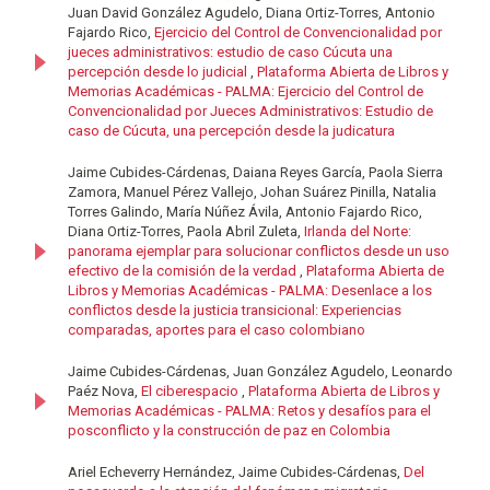
Juan David González Agudelo, Diana Ortiz-Torres, Antonio
Fajardo Rico,
Ejercicio del Control de Convencionalidad por
jueces administrativos: estudio de caso Cúcuta una
percepción desde lo judicial
,
Plataforma Abierta de Libros y
Memorias Académicas - PALMA: Ejercicio del Control de
Convencionalidad por Jueces Administrativos: Estudio de
caso de Cúcuta, una percepción desde la judicatura
Jaime Cubides-Cárdenas, Daiana Reyes García, Paola Sierra
Zamora, Manuel Pérez Vallejo, Johan Suárez Pinilla, Natalia
Torres Galindo, María Núñez Ávila, Antonio Fajardo Rico,
Diana Ortiz-Torres, Paola Abril Zuleta,
Irlanda del Norte:
panorama ejemplar para solucionar conflictos desde un uso
efectivo de la comisión de la verdad
,
Plataforma Abierta de
Libros y Memorias Académicas - PALMA: Desenlace a los
conflictos desde la justicia transicional: Experiencias
comparadas, aportes para el caso colombiano
Jaime Cubides-Cárdenas, Juan González Agudelo, Leonardo
Paéz Nova,
El ciberespacio
,
Plataforma Abierta de Libros y
Memorias Académicas - PALMA: Retos y desafíos para el
posconflicto y la construcción de paz en Colombia
Ariel Echeverry Hernández, Jaime Cubides-Cárdenas,
Del