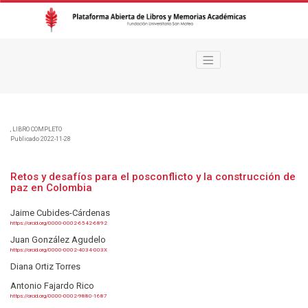
Retos y desafíos para el posconflicto y la construcción de paz en Colombi
,
LIBRO COMPLETO
Publicado 2022-11-28
Retos y desafíos para el posconflicto y la construcción de
paz en Colombia
Jaime Cubides-Cárdenas
https://orcid.org/0000-0002-6542-6892
Juan González Agudelo
https://orcid.org/0000-0002-4034-003X
Diana Ortiz Torres
Antonio Fajardo Rico
https://orcid.org/0000-0002-9880-1687