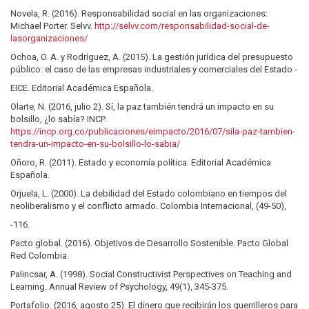
Novela, R. (2016). Responsabilidad social en las organizaciones:
Michael Porter. Selvv.
http://selvv.com/responsabilidad-social-de-
lasorganizaciones/
Ochoa, O. A. y Rodríguez, A. (2015). La gestión jurídica del presupuesto
público: el caso de las empresas industriales y comerciales del Estado -
EICE. Editorial Académica Española.
Olarte, N. (2016, julio 2). Sí, la paz también tendrá un impacto en su
bolsillo, ¿lo sabía? INCP.
https://incp.org.co/publicaciones/eimpacto/2016/07/sila-paz-tambien-
tendra-un-impacto-en-su-bolsillo-lo-sabia/
Oñoro, R. (2011). Estado y economía política. Editorial Académica
Española.
Orjuela, L. (2000). La debilidad del Estado colombiano en tiempos del
neoliberalismo y el conflicto armado. Colombia Internacional, (49-50),
-116.
Pacto global. (2016). Objetivos de Desarrollo Sostenible. Pacto Global
Red Colombia.
Palincsar, A. (1998). Social Constructivist Perspectives on Teaching and
Learning. Annual Review of Psychology, 49(1), 345-375.
Portafolio. (2016, agosto 25). El dinero que recibirán los guerrilleros para