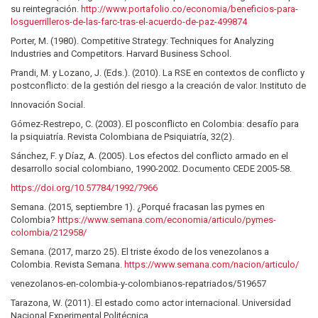
su reintegración.
http://www.portafolio.co/economia/beneficios-para-
losguerrilleros-de-las-farc-tras-el-acuerdo-de-paz-499874
Porter, M. (1980). Competitive Strategy: Techniques for Analyzing
Industries and Competitors. Harvard Business School.
Prandi, M. y Lozano, J. (Eds.). (2010). La RSE en contextos de conflicto y
postconflicto: de la gestión del riesgo a la creación de valor. Instituto de
Innovación Social.
Gómez-Restrepo, C. (2003). El posconflicto en Colombia: desafío para
la psiquiatría. Revista Colombiana de Psiquiatría, 32(2).
Sánchez, F. y Díaz, A. (2005). Los efectos del conflicto armado en el
desarrollo social colombiano, 1990-2002. Documento CEDE 2005-58.
https://doi.org/10.57784/1992/7966
Semana. (2015, septiembre 1). ¿Porqué fracasan las pymes en
Colombia?
https://www.semana.com/economia/articulo/pymes-
colombia/212958/
Semana. (2017, marzo 25). El triste éxodo de los venezolanos a
Colombia. Revista Semana.
https://www.semana.com/nacion/articulo/
venezolanos-en-colombia-y-colombianos-repatriados/519657
Tarazona, W. (2011). El estado como actor internacional. Universidad
Nacional Experimental Politécnica.