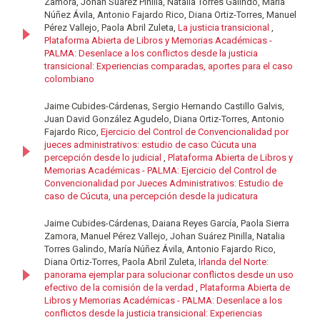
Zamora, Johan Suárez Pinilla, Natalia Torres Galindo, María
Núñez Ávila, Antonio Fajardo Rico, Diana Ortiz-Torres, Manuel
Pérez Vallejo, Paola Abril Zuleta,
La justicia transicional
,
Plataforma Abierta de Libros y Memorias Académicas -
PALMA: Desenlace a los conflictos desde la justicia
transicional: Experiencias comparadas, aportes para el caso
colombiano
Jaime Cubides-Cárdenas, Sergio Hernando Castillo Galvis,
Juan David González Agudelo, Diana Ortiz-Torres, Antonio
Fajardo Rico,
Ejercicio del Control de Convencionalidad por
jueces administrativos: estudio de caso Cúcuta una
percepción desde lo judicial
,
Plataforma Abierta de Libros y
Memorias Académicas - PALMA: Ejercicio del Control de
Convencionalidad por Jueces Administrativos: Estudio de
caso de Cúcuta, una percepción desde la judicatura
Jaime Cubides-Cárdenas, Daiana Reyes García, Paola Sierra
Zamora, Manuel Pérez Vallejo, Johan Suárez Pinilla, Natalia
Torres Galindo, María Núñez Ávila, Antonio Fajardo Rico,
Diana Ortiz-Torres, Paola Abril Zuleta,
Irlanda del Norte:
panorama ejemplar para solucionar conflictos desde un uso
efectivo de la comisión de la verdad
,
Plataforma Abierta de
Libros y Memorias Académicas - PALMA: Desenlace a los
conflictos desde la justicia transicional: Experiencias