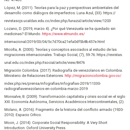
López, M. (2011). Teorías para la paz y perspectivas ambientales del
desarrollo como diálogos de imperfectos. Luna Azul, (33). https://
revistasojs.ucaldas.edu.co/index.php/lunazul/article/view/1203
Lozano, D. (2019, marzo 4). ¿Por qué Venezuela se ha quedado sin
medicinas? El Mundo.
https://www.elmundo.es/
internacional/2019/03/04/5c7d70ca21efa0df5b8b457e.html
Micolta, A. (2005). Teorías y conceptos asociados al estudio de las
migraciones internacionales. Trabajo Social, (7), 59-76. https://revistas.
unal.edu.co/index.php/tsocial/article/view/8476
Migración Colombia. (2017). Radiografía de venezolanos en Colombia.
Ministerio de Relaciones Exteriores.
http://migracioncolombia.gov.co/
index.php/es/prensa/infografias/infografias-2019/11330-
radiografiavenezolanos-en-colombia-marzo-2019
Monsalve, B. (2009). Transformación capitalista y crisis social en el siglo
XXI. Economía Autónoma, Servicios Académicos Intercontinentales, (2).
Molano, A. (2016). Fragmento de la historia del conflicto armado (1920-
2010). Espacio Crítico.
Moon, J. (2014). Corporate Social Responsibility: A Very Short
Introduction. Oxford University Press.