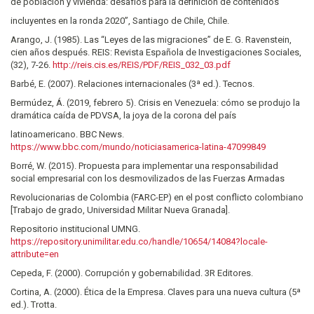
de población y vivienda: desafíos para la definición de contenidos
incluyentes en la ronda 2020”, Santiago de Chile, Chile.
Arango, J. (1985). Las “Leyes de las migraciones” de E. G. Ravenstein,
cien años después. REIS: Revista Española de Investigaciones Sociales,
(32), 7-26.
http://reis.cis.es/REIS/PDF/REIS_032_03.pdf
Barbé, E. (2007). Relaciones internacionales (3ª ed.). Tecnos.
Bermúdez, Á. (2019, febrero 5). Crisis en Venezuela: cómo se produjo la
dramática caída de PDVSA, la joya de la corona del país
latinoamericano. BBC News.
https://www.bbc.com/mundo/noticiasamerica-latina-47099849
Borré, W. (2015). Propuesta para implementar una responsabilidad
social empresarial con los desmovilizados de las Fuerzas Armadas
Revolucionarias de Colombia (FARC-EP) en el post conflicto colombiano
[Trabajo de grado, Universidad Militar Nueva Granada].
Repositorio institucional UMNG.
https://repository.unimilitar.edu.co/handle/10654/14084?locale-
attribute=en
Cepeda, F. (2000). Corrupción y gobernabilidad. 3R Editores.
Cortina, A. (2000). Ética de la Empresa. Claves para una nueva cultura (5ª
ed.). Trotta.