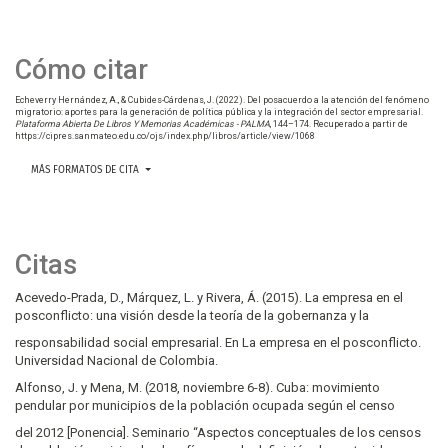
Cómo citar
Echeverry Hernández, A., & Cubides-Cárdenas, J. (2022). Del posacuerdo a la atención del fenómeno
migratorio: aportes para la generación de política pública y la integración del sector empresarial.
Plataforma Abierta De Libros Y Memorias Académicas - PALMA
, 144–174. Recuperado a partir de
https://cipres.sanmateo.edu.co/ojs/index.php/libros/article/view/1068
MÁS FORMATOS DE CITA
Citas
Acevedo-Prada, D., Márquez, L. y Rivera, Á. (2015). La empresa en el
posconflicto: una visión desde la teoría de la gobernanza y la
responsabilidad social empresarial. En La empresa en el posconflicto.
Universidad Nacional de Colombia.
Alfonso, J. y Mena, M. (2018, noviembre 6-8). Cuba: movimiento
pendular por municipios de la población ocupada según el censo
del 2012 [Ponencia]. Seminario “Aspectos conceptuales de los censos