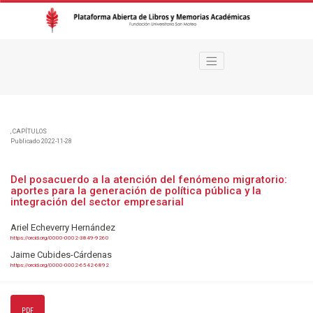
Del posacuerdo a la atención del fenómeno migratorio
,
CAPÍTULOS
Publicado 2022-11-28
Del posacuerdo a la atención del fenómeno migratorio:
aportes para la generación de política pública y la
integración del sector empresarial
Ariel Echeverry Hernández
https://orcid.org/0000-0002-3849-9260
Jaime Cubides-Cárdenas
https://orcid.org/0000-0002-6542-6892
PDF