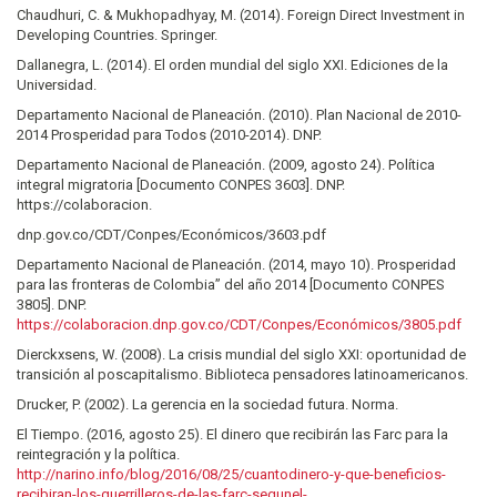
Chaudhuri, C. & Mukhopadhyay, M. (2014). Foreign Direct Investment in
Developing Countries. Springer.
Dallanegra, L. (2014). El orden mundial del siglo XXI. Ediciones de la
Universidad.
Departamento Nacional de Planeación. (2010). Plan Nacional de 2010-
2014 Prosperidad para Todos (2010-2014). DNP.
Departamento Nacional de Planeación. (2009, agosto 24). Política
integral migratoria [Documento CONPES 3603]. DNP.
https://colaboracion.
dnp.gov.co/CDT/Conpes/Económicos/3603.pdf
Departamento Nacional de Planeación. (2014, mayo 10). Prosperidad
para las fronteras de Colombia” del año 2014 [Documento CONPES
3805]. DNP.
https://colaboracion.dnp.gov.co/CDT/Conpes/Económicos/3805.pdf
Dierckxsens, W. (2008). La crisis mundial del siglo XXI: oportunidad de
transición al poscapitalismo. Biblioteca pensadores latinoamericanos.
Drucker, P. (2002). La gerencia en la sociedad futura. Norma.
El Tiempo. (2016, agosto 25). El dinero que recibirán las Farc para la
reintegración y la política.
http://narino.info/blog/2016/08/25/cuantodinero-y-que-beneficios-
recibiran-los-guerrilleros-de-las-farc-segunel-