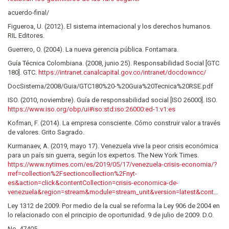
acuerdo-final/
Figueroa, U. (2012). El sistema internacional y los derechos humanos.
RIL Editores.
Guerrero, O. (2004). La nueva gerencia pública. Fontamara.
Guía Técnica Colombiana. (2008, junio 25). Responsabilidad Social [GTC
180]. GTC.
https://intranet.canalcapital.gov.co/intranet/docdowncc/
DocSistema/2008/Guia/GTC180%20-%20Guia%20Tecnica%20RSE.pdf
ISO. (2010, noviembre). Guía de responsabilidad social [ISO 26000]. ISO.
https://www.iso.org/obp/ui#iso:std:iso:26000:ed-1:v1:es
Kofman, F. (2014). La empresa consciente. Cómo construir valor a través
de valores. Grito Sagrado.
Kurmanaev, A. (2019, mayo 17). Venezuela vive la peor crisis económica
para un país sin guerra, según los expertos. The New York Times.
https://www.nytimes.com/es/2019/05/17/venezuela-crisis-economia/?
rref=collection%2Fsectioncollection%2Fnyt-
es&action=click&contentCollection=crisis-economica-de-
venezuela&region=stream&module=stream_unit&version=latest&contentPlacement=1&pgtype=collection
Ley 1312 de 2009. Por medio de la cual se reforma la Ley 906 de 2004 en
lo relacionado con el principio de oportunidad. 9 de julio de 2009. D.O.
No. 47405.