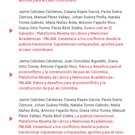
aportes para el caso colombiano
Jaime Cubides Cárdenas, Daiana Reyes García, Paola Sierra
Zamora, Manuel Pérez Vallejo, Johan Suárez Pinilla, Natalia
Torres Galindo, María Núñez Ávila, Antonio Fajardo Rico,
Diana Ortiz-Torres, Paola Abril Zuleta,
Guerra civil en El
Salvador
,
Plataforma Abierta de Libros y Memorias
Académicas - PALMA: Desenlace a los conflictos desde la
justicia transicional: Experiencias comparadas, aportes para
el caso colombiano
Jaime Cubides-Cárdenas, Juan González Agudelo, Diana
Ortiz Torres, Antonio Fajardo Rico,
Retos y desafíos para el
posconflicto y la construcción de paz en Colombia
,
Plataforma Abierta de Libros y Memorias Académicas -
PALMA: Retos y desafíos para el posconflicto y la
construcción de paz en Colombia
Jaime Cubides-Cárdenas, Daiana Reyes García, Paola Sierra
Zamora, Johan Suárez Pinilla, Natalia Torres Galindo, María
Núñez Ávila, Antonio Fajardo Rico, Diana Ortiz-Torres, Manuel
Pérez Vallejo, Paola Abril Zuleta,
La justicia transicional
,
Plataforma Abierta de Libros y Memorias Académicas -
PALMA: Desenlace a los conflictos desde la justicia
transicional: Experiencias comparadas, aportes para el caso