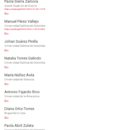
Paola Sierra Zamora
scuela Superior de Guerra
https://orcid.org/0000-0002-3146-7418
Bio
Manuel Pérez Vallejo
Universidad Católica de Colombia
https://orcid.org/0000-0002-1304-9466
Bio
Johan Suárez Pinilla
Universidad Católica de Colombia
Bio
Natalia Torres Galindo
Universidad Católica de Colombia
Bio
María Núñez Ávila
Universidad de Valencia
Bio
Antonio Fajardo Rico
Universidad de la Amazonia
Bio
Diana Ortiz-Torres
Brigard & Urrutia
Bio
Paola Abril Zuleta