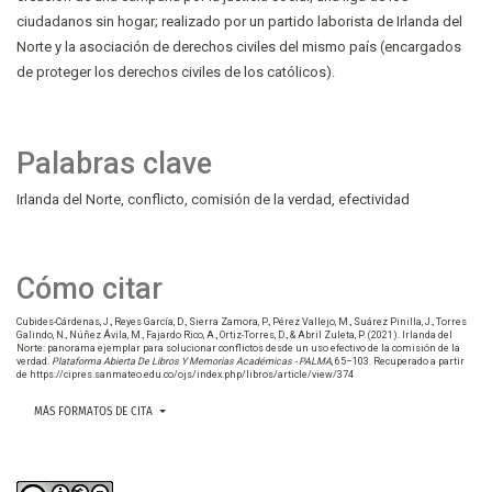
ciudadanos sin hogar; realizado por un partido laborista de Irlanda del
Norte y la asociación de derechos civiles del mismo país (encargados
de proteger los derechos civiles de los católicos).
Palabras clave
Irlanda del Norte
conflicto
comisión de la verdad
efectividad
Cómo citar
Cubides-Cárdenas, J., Reyes García, D., Sierra Zamora, P., Pérez Vallejo, M., Suárez Pinilla, J., Torres
Galindo, N., Núñez Ávila, M., Fajardo Rico, A., Ortiz-Torres, D., & Abril Zuleta, P. (2021). Irlanda del
Norte: panorama ejemplar para solucionar conflictos desde un uso efectivo de la comisión de la
verdad.
Plataforma Abierta De Libros Y Memorias Académicas - PALMA
, 65–103. Recuperado a partir
de https://cipres.sanmateo.edu.co/ojs/index.php/libros/article/view/374
MÁS FORMATOS DE CITA