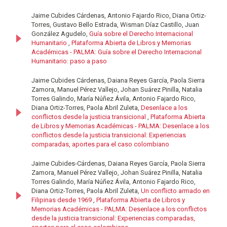
Jaime Cubides Cárdenas, Antonio Fajardo Rico, Diana Ortiz-
Torres, Gustavo Bello Estrada, Wisman Díaz Castillo, Juan
González Agudelo,
Guía sobre el Derecho Internacional
Humanitario
,
Plataforma Abierta de Libros y Memorias
Académicas - PALMA: Guía sobre el Derecho Internacional
Humanitario: paso a paso
Jaime Cubides Cárdenas, Daiana Reyes García, Paola Sierra
Zamora, Manuel Pérez Vallejo, Johan Suárez Pinilla, Natalia
Torres Galindo, María Núñez Ávila, Antonio Fajardo Rico,
Diana Ortiz-Torres, Paola Abril Zuleta,
Desenlace a los
conflictos desde la justicia transicional
,
Plataforma Abierta
de Libros y Memorias Académicas - PALMA: Desenlace a los
conflictos desde la justicia transicional: Experiencias
comparadas, aportes para el caso colombiano
Jaime Cubides-Cárdenas, Daiana Reyes García, Paola Sierra
Zamora, Manuel Pérez Vallejo, Johan Suárez Pinilla, Natalia
Torres Galindo, María Núñez Ávila, Antonio Fajardo Rico,
Diana Ortiz-Torres, Paola Abril Zuleta,
Un conflicto armado en
Filipinas desde 1969
,
Plataforma Abierta de Libros y
Memorias Académicas - PALMA: Desenlace a los conflictos
desde la justicia transicional: Experiencias comparadas,