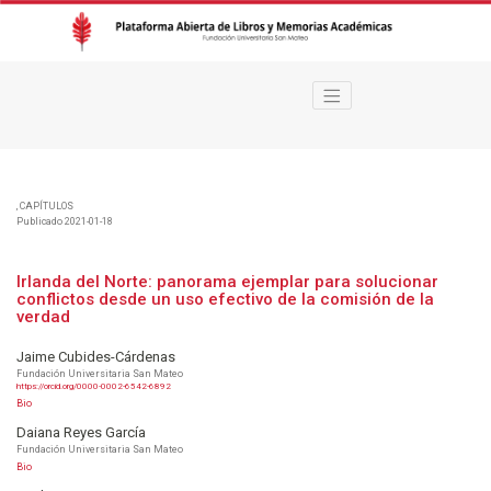
Irlanda del Norte: panorama ejemplar para solucionar conflictos desde un u
,
CAPÍTULOS
Publicado 2021-01-18
Irlanda del Norte: panorama ejemplar para solucionar
conflictos desde un uso efectivo de la comisión de la
verdad
Jaime Cubides-Cárdenas
Fundación Universitaria San Mateo
https://orcid.org/0000-0002-6542-6892
Bio
Daiana Reyes García
Fundación Universitaria San Mateo
Bio