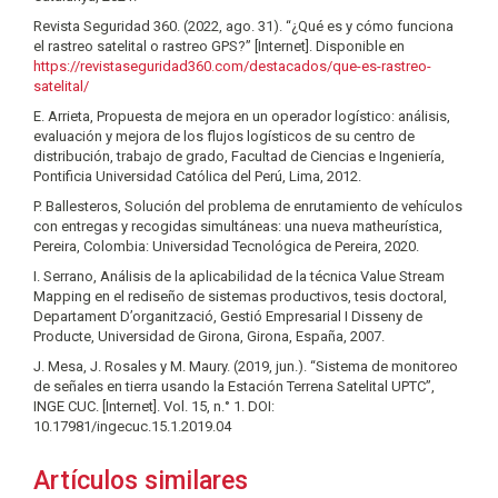
Revista Seguridad 360. (2022, ago. 31). “¿Qué es y cómo funciona
el rastreo satelital o rastreo GPS?” [Internet]. Disponible en
https://revistaseguridad360.com/destacados/que-es-rastreo-
satelital/
E. Arrieta, Propuesta de mejora en un operador logístico: análisis,
evaluación y mejora de los flujos logísticos de su centro de
distribución, trabajo de grado, Facultad de Ciencias e Ingeniería,
Pontificia Universidad Católica del Perú, Lima, 2012.
P. Ballesteros, Solución del problema de enrutamiento de vehículos
con entregas y recogidas simultáneas: una nueva matheurística,
Pereira, Colombia: Universidad Tecnológica de Pereira, 2020.
I. Serrano, Análisis de la aplicabilidad de la técnica Value Stream
Mapping en el rediseño de sistemas productivos, tesis doctoral,
Departament D’organització, Gestió Empresarial I Disseny de
Producte, Universidad de Girona, Girona, España, 2007.
J. Mesa, J. Rosales y M. Maury. (2019, jun.). “Sistema de monitoreo
de señales en tierra usando la Estación Terrena Satelital UPTC”,
INGE CUC. [Internet]. Vol. 15, n.° 1. DOI:
10.17981/ingecuc.15.1.2019.04
Artículos similares