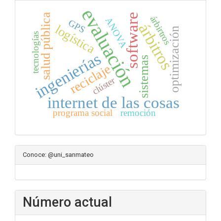
evaluación
salud pública
software
árbirtros
ANOVA
GPS
árbitros
logística
optimización
tecnologías
ingenierías
sistemas
reciclaje
clúster
internet de las cosas
programa social
remoción
Conoce: @uni_sanmateo
Número actual