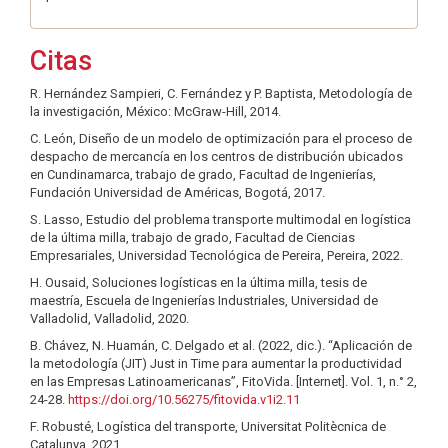
Citas
R. Hernández Sampieri, C. Fernández y P. Baptista, Metodología de
la investigación, México: McGraw-Hill, 2014.
C. León, Diseño de un modelo de optimización para el proceso de
despacho de mercancía en los centros de distribución ubicados
en Cundinamarca, trabajo de grado, Facultad de Ingenierías,
Fundación Universidad de Américas, Bogotá, 2017.
S. Lasso, Estudio del problema transporte multimodal en logística
de la última milla, trabajo de grado, Facultad de Ciencias
Empresariales, Universidad Tecnológica de Pereira, Pereira, 2022.
H. Ousaid, Soluciones logísticas en la última milla, tesis de
maestría, Escuela de Ingenierías Industriales, Universidad de
Valladolid, Valladolid, 2020.
B. Chávez, N. Huamán, C. Delgado et al. (2022, dic.). “Aplicación de
la metodología (JIT) Just in Time para aumentar la productividad
en las Empresas Latinoamericanas”, FitoVida. [Internet]. Vol. 1, n.° 2,
24-28.
https://doi.org/10.56275/fitovida.v1i2.11
F. Robusté, Logística del transporte, Universitat Politècnica de
Catalunya, 2021.