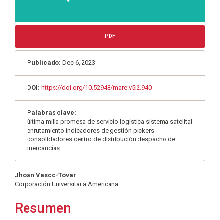
PDF
Publicado:
Dec 6, 2023
DOI:
https://doi.org/10.52948/mare.v5i2.940
Palabras clave:
última milla promesa de servicio logística sistema satelital
enrutamiento indicadores de gestión pickers
consolidadores centro de distribución despacho de
mercancías
Contenido
Jhoan Vasco-Tovar
Corporación Universitaria Americana
principal
del
Resumen