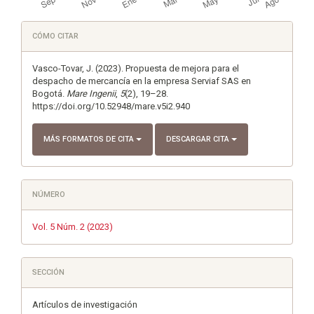
Detalles
CÓMO CITAR
del
artículo
Vasco-Tovar, J. (2023). Propuesta de mejora para el
despacho de mercancía en la empresa Serviaf SAS en
Bogotá.
Mare Ingenii
,
5
(2), 19–28.
https://doi.org/10.52948/mare.v5i2.940
MÁS FORMATOS DE CITA
DESCARGAR CITA
NÚMERO
Vol. 5 Núm. 2 (2023)
SECCIÓN
Artículos de investigación