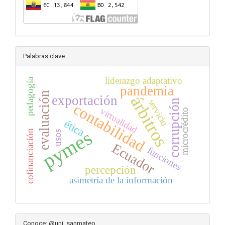
Palabras clave
liderazgo adaptativo
pedagogía
pandemia
evaluación
árbitros
exportación
servicio
corrupción
contabilidad
virtualidad
microcrédito
ética
pymes
cofinanciación
usos
Ecuador
funciones
percepción
asimetría de la información
Conoce: @uni_sanmateo