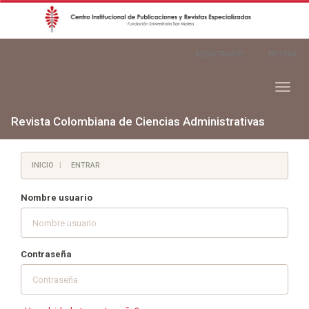
Navegación
REGISTRARSE
ENTRAR
principal
Contenido
principal
Toggl
Barra
naviga
lateral
Revista Colombiana de Ciencias Administrativas
INICIO
ENTRAR
Nombre usuario
Contraseña