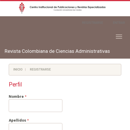
Navegación
REGISTRARSE
ENTRAR
principal
Contenido
principal
Toggl
Barra
naviga
lateral
Revista Colombiana de Ciencias Administrativas
INICIO
REGISTRARSE
Perfil
Obligatorio
Nombre
*
Obligatorio
Apellidos
*