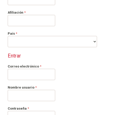
Obligatorio
Afiliación
*
Obligatorio
País
*
Entrar
Obligatorio
Correo electrónico
*
Obligatorio
Nombre usuario
*
Obligatorio
Contraseña
*