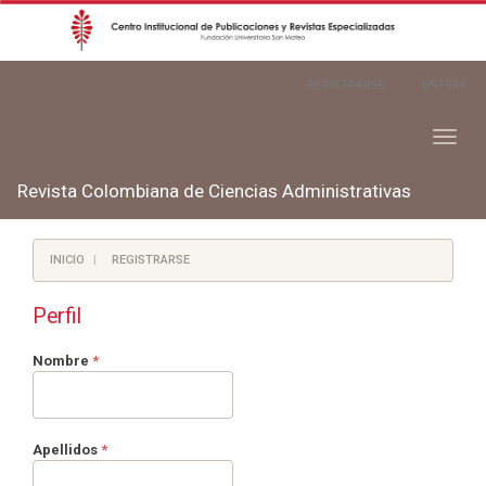
Navegación
REGISTRARSE
ENTRAR
principal
Contenido
principal
Toggl
Barra
naviga
lateral
Revista Colombiana de Ciencias Administrativas
INICIO
REGISTRARSE
Perfil
Obligatorio
Nombre
*
Obligatorio
Apellidos
*