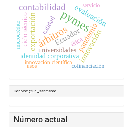
contabilidad
servicio
evaluación
pymes
exportación
ciclo técnico
calidad
microcrédito
pandemia
árbitros
Ecuador
innovación
ética
universidades
identidad corporativa
innovación científica
usos
cofinanciación
Conoce: @uni_sanmateo
Número actual