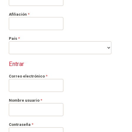
Obligatorio
Afiliación
*
Obligatorio
País
*
Entrar
Obligatorio
Correo electrónico
*
Obligatorio
Nombre usuario
*
Obligatorio
Contraseña
*