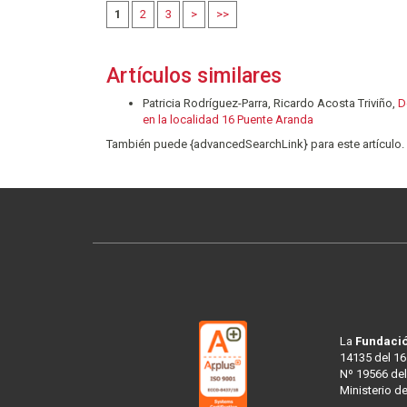
1
2
3
>
>>
Artículos similares
Patricia Rodríguez-Parra, Ricardo Acosta Triviño,
D
en la localidad 16 Puente Aranda
También puede {advancedSearchLink} para este artículo.
La
Fundació
14135 del 16
Nº 19566 del
Ministerio d