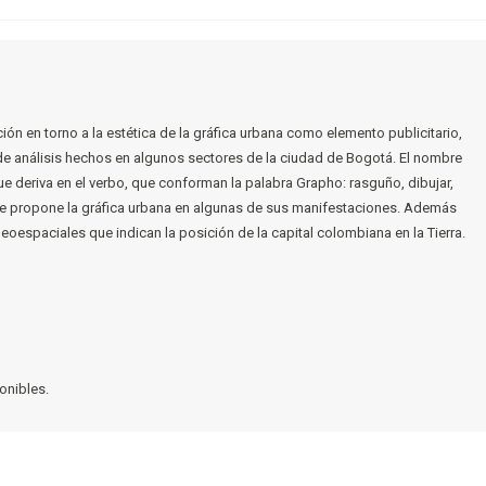
n en torno a la estética de la gráfica urbana como elemento publicitario,
ir de análisis hechos en algunos sectores de la ciudad de Bogotá. El nombre
 que deriva en el verbo, que conforman la palabra Grapho: rasguño, dibujar,
 que propone la gráfica urbana en algunas de sus manifestaciones. Además
espaciales que indican la posición de la capital colombiana en la Tierra.
onibles.