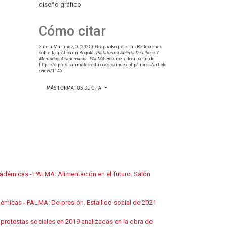
diseño gráfico
Cómo citar
García-Martínez, O. (2025). GraphoBog: ciertas Reflexiones
sobre la gráfica en Bogotá.
Plataforma Abierta De Libros Y
Memorias Académicas - PALMA
. Recuperado a partir de
https://cipres.sanmateo.edu.co/ojs/index.php/libros/article
/view/1146
MÁS FORMATOS DE CITA
adémicas - PALMA: Alimentación en el futuro. Salón
émicas - PALMA: De-presión. Estallido social de 2021
protestas sociales en 2019 analizadas en la obra de