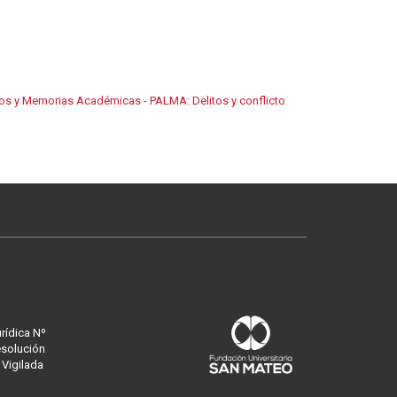
ros y Memorias Académicas - PALMA: Delitos y conflicto
urídica Nº
esolución
 Vigilada