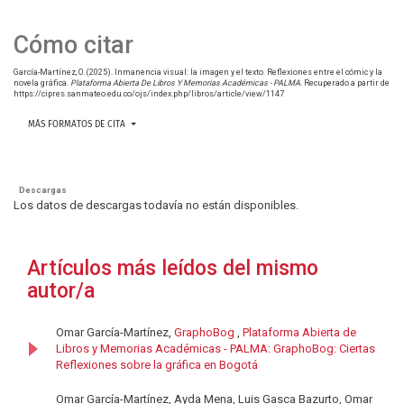
Cómo citar
García-Martínez, O. (2025). Inmanencia visual: la imagen y el texto. Reflexiones entre el cómic y la
novela gráfica.
Plataforma Abierta De Libros Y Memorias Académicas - PALMA
. Recuperado a partir de
https://cipres.sanmateo.edu.co/ojs/index.php/libros/article/view/1147
MÁS FORMATOS DE CITA
Descargas
Los datos de descargas todavía no están disponibles.
Artículos más leídos del mismo
autor/a
Omar García-Martínez,
GraphoBog
,
Plataforma Abierta de
Libros y Memorias Académicas - PALMA: GraphoBog: Ciertas
Reflexiones sobre la gráfica en Bogotá
Omar García-Martínez, Ayda Mena, Luis Gasca Bazurto, Omar