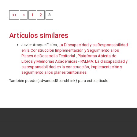
<<
<
1
2
3
Artículos similares
Javier Araque Elaica,
La Discapacidad y su Responsabilidad
en la Construcción Implementación y Seguimiento a los
Planes de Desarrollo Territorial
,
Plataforma Abierta de
Libros y Memorias Académicas - PALMA: La discapacidad y
su responsabilidad en la construcción, implementación y
seguimiento a los planes territoriales
También puede {advancedSearchLink} para este artículo.