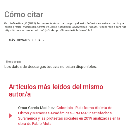
Cómo citar
García-Martínez, O. (2025). Inmanencia visual: la imagen y el texto. Reflexiones entre el cómic y la
novela gráfica.
Plataforma Abierta De Libros Y Memorias Académicas - PALMA
. Recuperado a partir de
https://cipres.sanmateo.edu.co/ojs/index.php/libros/article/view/1147
MÁS FORMATOS DE CITA
Descargas
Los datos de descargas todavía no están disponibles.
Artículos más leídos del mismo
autor/a
Omar García-Martínez,
Colombia
,
Plataforma Abierta de
Libros y Memorias Académicas - PALMA: Insatisfechos.
Suramérica y las protestas sociales en 2019 analizadas en la
obra de Fabio Mota