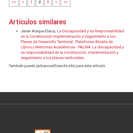
<<
<
1
2
3
>
>>
Artículos similares
Javier Araque Elaica,
La Discapacidad y su Responsabilidad
en la Construcción Implementación y Seguimiento a los
Planes de Desarrollo Territorial
,
Plataforma Abierta de
Libros y Memorias Académicas - PALMA: La discapacidad y
su responsabilidad en la construcción, implementación y
seguimiento a los planes territoriales
También puede {advancedSearchLink} para este artículo.