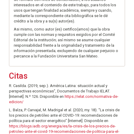
interesados en el contenido de este trabajo, para todos los
usos que tengan finalidad académica, siempre y cuando,
mediante la correspondiente cita bibliográfica se le dé
crédito a la obra y a su(s) autor(es).
Asi mismo, como autor (es) certifico(amos) que la obra
cumple con las normas y requisitos exigidos por el Comité
Editorial de la institución; así mismo se asume cualquier
responsabilidad frente a la originalidad y tratamiento de la
información presentada; excluyendo de cualquier perjuicio o
percance a la Fundación Universitaria San Mateo.
Citas
R. Casilda. (2019, sep.). América Latina: situación actual y
perspectivas económicas”, Documentos de Trabajo IELAT.
[Internet]. N.º 126. Disponible en
https://ielat.com/normativa-de-
edicion/
L. Balza, P. Carvajal, M. Madrigal et al. (2020, my. 18). “La crisis de
los precios de petróleo ante el COVID-19: recomendaciones de
política para el sector energético” [Internet]. Disponible en
https://blogs.iadb.org/energia/es/la-crisis-de-los-precios-de-
petroleo-ante-el-covid-19-recomendaciones-de-politica-para-el-