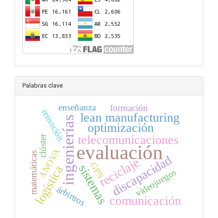
Palabras clave
enseñanza
formación
remoción
lean manufacturing
ingenierías
optimización
telecomunicaciones
clúster
evaluación
ANOVA
matemáticas
discapacidad
reciclaje
GPS
sistemas
logística
videojuegos
árbirtros
comunicación