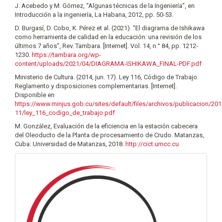
J. Acebedo y M. Gómez, “Algunas técnicas de la Ingeniería”, en
Introducción a la ingeniería, La Habana, 2012, pp. 50-53.
D. Burgasí, D. Cobo, K. Pérez et al. (2021). “El diagrama de Ishikawa
como herramienta de calidad en la educación: una revisión de los
últimos 7 años”, Rev. Tambara. [Internet]. Vol. 14, n.° 84, pp. 1212-
1230.
https://tambara.org/wp-
content/uploads/2021/04/DIAGRAMA-ISHIKAWA_FINAL-PDF.pdf
Ministerio de Cultura. (2014, jun. 17). Ley 116, Código de Trabajo.
Reglamento y disposiciones complementarias. [Internet].
Disponible en
https://www.minjus.gob.cu/sites/default/files/archivos/publicacion/201
11/ley_116_codigo_de_trabajo.pdf
M. González, Evaluación de la eficiencia en la estación cabecera
del Oleoducto de la Planta de procesamiento de Crudo. Matanzas,
Cuba: Universidad de Matanzas, 2018.
http://cict.umcc.cu
info