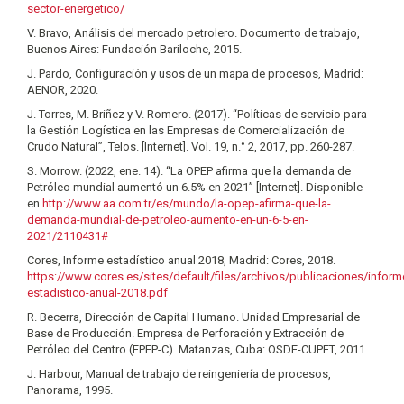
sector-energetico/
V. Bravo, Análisis del mercado petrolero. Documento de trabajo,
Buenos Aires: Fundación Bariloche, 2015.
J. Pardo, Configuración y usos de un mapa de procesos, Madrid:
AENOR, 2020.
J. Torres, M. Briñez y V. Romero. (2017). “Políticas de servicio para
la Gestión Logística en las Empresas de Comercialización de
Crudo Natural”, Telos. [Internet]. Vol. 19, n.° 2, 2017, pp. 260-287.
S. Morrow. (2022, ene. 14). “La OPEP afirma que la demanda de
Petróleo mundial aumentó un 6.5% en 2021” [Internet]. Disponible
en
http://www.aa.com.tr/es/mundo/la-opep-afirma-que-la-
demanda-mundial-de-petroleo-aumento-en-un-6-5-en-
2021/2110431#
Cores, Informe estadístico anual 2018, Madrid: Cores, 2018.
https://www.cores.es/sites/default/files/archivos/publicaciones/inform
estadistico-anual-2018.pdf
R. Becerra, Dirección de Capital Humano. Unidad Empresarial de
Base de Producción. Empresa de Perforación y Extracción de
Petróleo del Centro (EPEP-C). Matanzas, Cuba: OSDE-CUPET, 2011.
J. Harbour, Manual de trabajo de reingeniería de procesos,
Panorama, 1995.