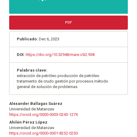
PDF
Publicado:
Dec 6, 2023
DOI:
https://doi.org/10.52948/mare.v5i2.938
Palabras clave:
extracción de petróleo producción de petróleo
tratamiento de crudo gestión por procesos método
general de solución de problemas
Contenido
Alexander Ballagas Suárez
Universidad de Matanzas
principal
https://orcid.org/0000-0003-0243-127X
del
Ahilén Pérez López
Universidad de Matanzas
artículo
https://orcid.org/0000-0001-8252-0250