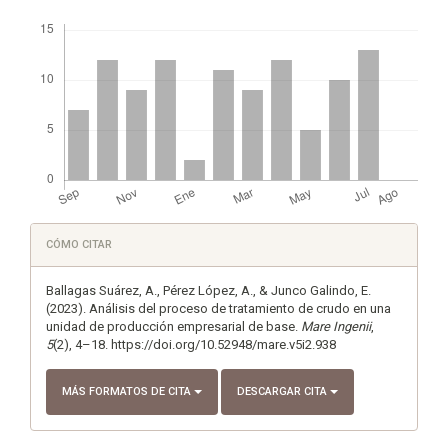
Descargas
Detalles
CÓMO CITAR
del
artículo
Ballagas Suárez, A., Pérez López, A., & Junco Galindo, E.
(2023). Análisis del proceso de tratamiento de crudo en una
unidad de producción empresarial de base.
Mare Ingenii
,
5
(2), 4–18. https://doi.org/10.52948/mare.v5i2.938
MÁS FORMATOS DE CITA
DESCARGAR CITA