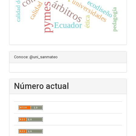
calidad de vida
universidades
árbitros
ecodiseño
calidad
pymes
pedagogía
ética
Ecuador
Conoce: @uni_sanmateo
Número actual