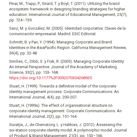
Pinar, M., Trapp, P., Girard, T. y Boyt, T. (2011). Utilizing the brand
ecosystem framework in designing branding strategies for higher
education. International Journal of Educational Management, 25(7),
pp. 724–739.
Sanz, M. y González, M. (2005). Identidad corporativa: Claves de la
comunicación empresarial. Madrid: ESIC Editorial.
Schmitt, B. y Pan, Y. (1994). Managing Corporate and Brand
Identities in the AsiaPacific Region. California Management Review,
36(4), pp. 32-48.
Simões, C., Dibb, S. y Fisk, R. (2005). Managing Corporate Identity:
An Internal Perspective. Journal of the Academy of Marketing
Science, 33(2), pp. 153- 168.
https://doi.org/10.1177%2F0092070304268920
Stuart, H. (1999). Towards a definitive model of the corporate
identity management process. Corporate Communications: An
International Journal, 4(4), pp. 200-207.
Stuart, H. (1999a). The effect of organisational structure on
corporate identity management. Corporate Communications: An
International Journal, 2(2), pp. 151-164.
Suvatjis, J., de Chernatony, L. y Halikias, J. (2012). Assessing the
six-station corporate identity model: A polymorphic model. Journal
of Product & Brand Management, 21(3), pp. 153–166.