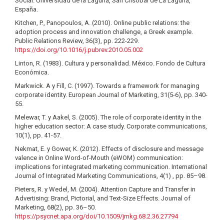
Social. Universidad de la Laguna, San Crisóbal de La Laguna,
España.
Kitchen, P., Panopoulos, A. (2010). Online public relations: the
adoption process and innovation challenge, a Greek example.
Public Relations Review, 36(3), pp. 222-229.
https://doi.org/10.1016/j.pubrev.2010.05.002
Linton, R. (1983). Cultura y personalidad. México. Fondo de Cultura
Económica.
Markwick. A y Fill, C. (1997). Towards a framework for managing
corporate identity. European Journal of Marketing, 31(5-6), pp. 340-
55.
Melewar, T. y Aakel, S. (2005). The role of corporate identity in the
higher education sector: A case study. Corporate communications,
10(1), pp. 41-57.
Nekmat, E. y Gower, K. (2012). Effects of disclosure and message
valence in Online Word-of-Mouth (eWOM) communication:
implications for integrated marketing communication. International
Journal of Integrated Marketing Communications, 4(1) , pp. 85–98.
Pieters, R. y Wedel, M. (2004). Attention Capture and Transfer in
Advertising: Brand, Pictorial, and Text-Size Effects. Journal of
Marketing, 68(2), pp. 36–50.
https://psycnet.apa.org/doi/10.1509/jmkg.68.2.36.27794