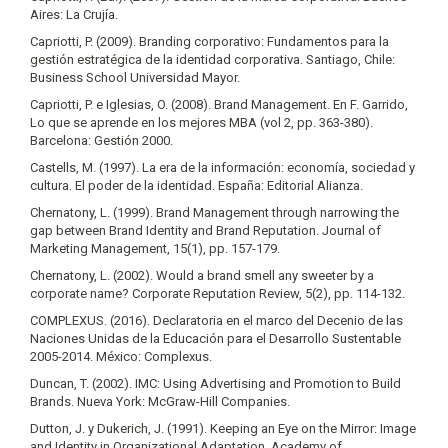
Aires: La Crujía.
Capriotti, P. (2009). Branding corporativo: Fundamentos para la
gestión estratégica de la identidad corporativa. Santiago, Chile:
Business School Universidad Mayor.
Capriotti, P. e Iglesias, O. (2008). Brand Management. En F. Garrido,
Lo que se aprende en los mejores MBA (vol 2, pp. 363-380).
Barcelona: Gestión 2000.
Castells, M. (1997). La era de la información: economía, sociedad y
cultura. El poder de la identidad. España: Editorial Alianza.
Chernatony, L. (1999). Brand Management through narrowing the
gap between Brand Identity and Brand Reputation. Journal of
Marketing Management, 15(1), pp. 157-179.
Chernatony, L. (2002). Would a brand smell any sweeter by a
corporate name? Corporate Reputation Review, 5(2), pp. 114-132.
COMPLEXUS. (2016). Declaratoria en el marco del Decenio de las
Naciones Unidas de la Educación para el Desarrollo Sustentable
2005-2014. México: Complexus.
Duncan, T. (2002). IMC: Using Advertising and Promotion to Build
Brands. Nueva York: McGraw-Hill Companies.
Dutton, J. y Dukerich, J. (1991). Keeping an Eye on the Mirror: Image
and Identity in Organizational Adaptation. Academy of