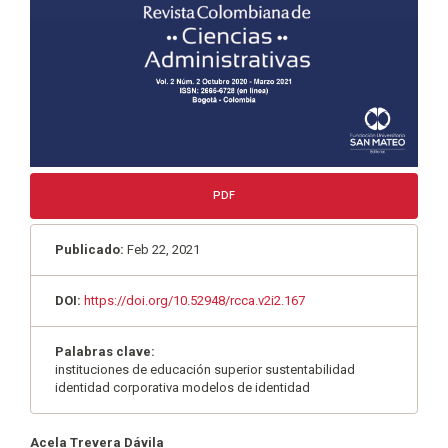
PDF
Publicado:
Feb 22, 2021
DOI:
https://doi.org/10.52948/rcca.v2i2.167
Palabras clave:
instituciones de educación superior sustentabilidad
identidad corporativa modelos de identidad
Contenido
Acela Trevera Dávila