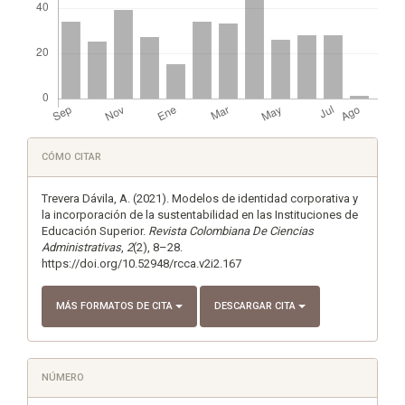
Detalles
CÓMO CITAR
del
artículo
Trevera Dávila, A. (2021). Modelos de identidad corporativa y
la incorporación de la sustentabilidad en las Instituciones de
Educación Superior.
Revista Colombiana De Ciencias
Administrativas
,
2
(2), 8–28.
https://doi.org/10.52948/rcca.v2i2.167
MÁS FORMATOS DE CITA
DESCARGAR CITA
NÚMERO