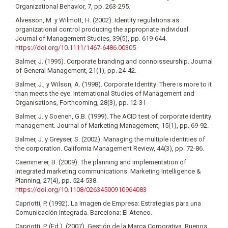
Organizational Behavior, 7, pp. 263-295.
Alvesson, M. y Wilmott, H. (2002). Identity regulations as
organizational control producing the appropriate individual.
Journal of Management Studies, 39(5), pp. 619-644.
https://doi.org/10.1111/1467-6486.00305
Balmer, J. (1995). Corporate branding and connoisseurship. Journal
of General Management, 21(1), pp. 24-42.
Balmer, J., y Wilson, A. (1998). Corporate Identity: There is more to it
than meets the eye. Intemational Studies of Management and
Organisations, Forthcoming, 28(3), pp. 12-31
Balmer, J. y Soenen, G.B. (1999). The ACID test of corporate identity
management. Journal of Marketing Management, 15(1), pp. 69-92.
Balmer, J. y Greyser, S. (2002). Managing the multiple identities of
the corporation. California Management Review, 44(3), pp. 72-86.
Caemmerer, B. (2009). The planning and implementation of
integrated marketing communications. Marketing Intelligence &
Planning, 27(4), pp. 524-538.
https://doi.org/10.1108/02634500910964083
Capriotti, P. (1992). La Imagen de Empresa: Estrategias para una
Comunicación Integrada. Barcelona: El Ateneo.
Capriotti, P. (Ed.). (2007). Gestión de la Marca Corporativa. Buenos