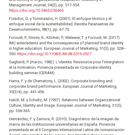
Management Journal, 34(3), pp. 517-554.
https://doi.org/10.5465/256405
Foladori, G. y Tommasino, H. (2001). El enfoque técnico y el
enfoque social de la sustentabilidad. Revista Paranaense de
Desenvolvimiento, 98(1), pp. 67-75.
Foroudi, P., Dinnie, K., Kitchen, P., Melewar, T. y Foroudi, M. (2017).
IMC antecedents and the consequences of planned brand identity
in higher education. European Journal of Marketing, 51(3), pp. 528–
550.
https://doi.org/10.1108/EJM-08-2015-0527
Gagliardi, P. (marzo, 1982). L’identite. Ressource pour l’intergration
et la motivation. Ponencia presentada en Corporate identity
building seminar (CERAM).
Harris, F. y de Chernatony, L. (2002). Corporate branding and
corporate brand performance. European Journal of Marketing,
35(3/4), pp. 441-456.
Hatch, M. y Schultz, M. (1997). Relations between Organizational
Culture, Identity and Image. European Journal of Marketing, 31(5),
pp. 356-365.
Hernández, F. y Zamora, R. (2010). Diagnóstico de la imagen de
marca de las instituciones universitarias en España. Ponencia
presentada en el II Congreso Internacional Latina de comunicación