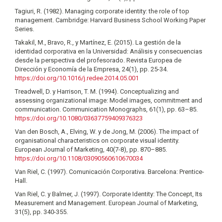
Tagiuri, R. (1982). Managing corporate identity: the role of top
management. Cambridge: Harvard Business School Working Paper
Series.
Takakil, M., Bravo, R., y Martínez, E. (2015). La gestión de la
identidad corporativa en la Universidad: Análisis y consecuencias
desde la perspectiva del profesorado. Revista Europea de
Dirección y Economía de la Empresa, 24(1), pp. 25-34.
https://doi.org/10.1016/j.redee.2014.05.001
Treadwell, D. y Harrison, T. M. (1994). Conceptualizing and
assessing organizational image: Model images, commitment and
communication. Communication Monographs, 61(1), pp. 63–85.
https://doi.org/10.1080/03637759409376323
Van den Bosch, A., Elving, W. y de Jong, M. (2006). The impact of
organisational characteristics on corporate visual identity.
European Journal of Marketing, 40(7-8), pp. 870–885.
https://doi.org/10.1108/03090560610670034
Van Riel, C. (1997). Comunicación Corporativa. Barcelona: Prentice-
Hall.
Van Riel, C. y Balmer, J. (1997). Corporate Identity: The Concept, Its
Measurement and Management. European Journal of Marketing,
31(5), pp. 340-355.