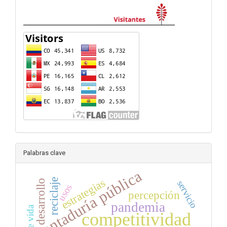
visitas
Palabras clave
contaduría pública
estrategias
reciclaje
desarrollo
servicio
usos
percepción
pandemia
competitividad