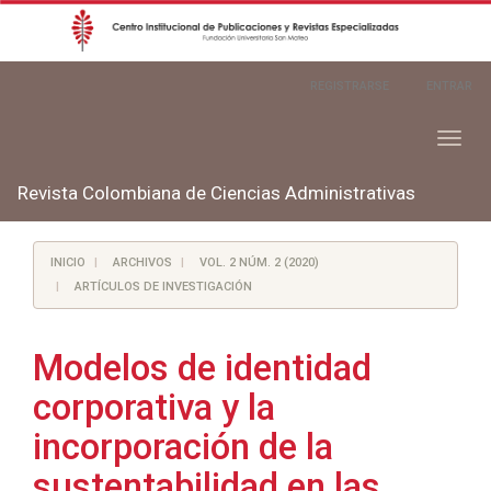
Navegación
REGISTRARSE
ENTRAR
principal
Contenido
principal
Toggl
Barra
naviga
lateral
Revista Colombiana de Ciencias Administrativas
INICIO
ARCHIVOS
VOL. 2 NÚM. 2 (2020)
ARTÍCULOS DE INVESTIGACIÓN
Modelos de identidad
corporativa y la
incorporación de la
sustentabilidad en las