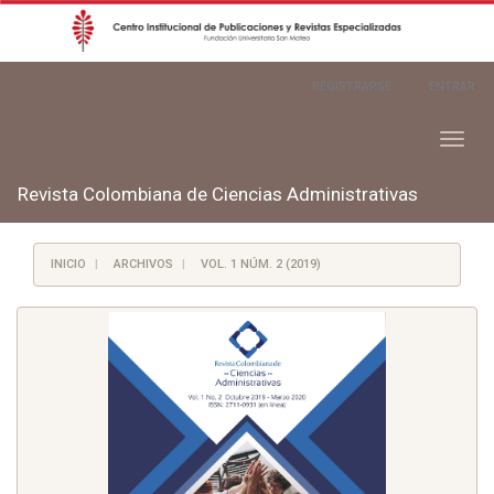
Navegación
REGISTRARSE
ENTRAR
principal
Contenido
principal
Toggl
Barra
naviga
lateral
Revista Colombiana de Ciencias Administrativas
INICIO
ARCHIVOS
VOL. 1 NÚM. 2 (2019)