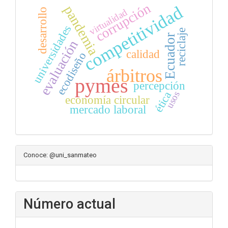
corrupción
competitividad
pandemia
desarrollo
virtualidad
universidades
reciclaje
Ecuador
evaluación
calidad
ecodiseño
árbitros
pymes
percepción
ética
usos
economía circular
mercado laboral
Conoce: @uni_sanmateo
Número actual