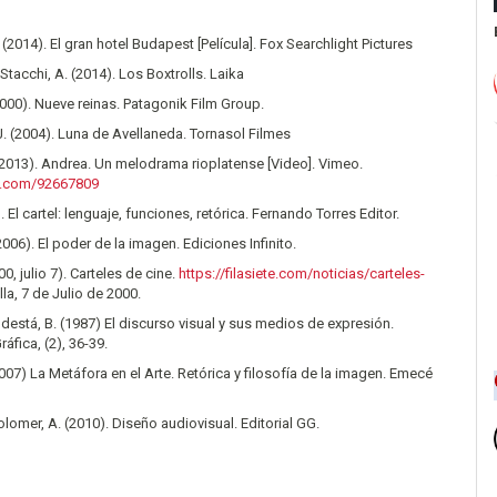
(2014). El gran hotel Budapest [Película]. Fox Searchlight Pictures
Stacchi, A. (2014). Los Boxtrolls. Laika
(2000). Nueve reinas. Patagonik Film Group.
. (2004). Luna de Avellaneda. Tornasol Filmes
(2013). Andrea. Un melodrama rioplatense [Video]. Vimeo.
o.com/92667809
). El cartel: lenguaje, funciones, retórica. Fernando Torres Editor.
2006). El poder de la imagen. Ediciones Infinito.
000, julio 7). Carteles de cine.
https://filasiete.com/noticias/carteles-
illa, 7 de Julio de 2000.
Podestá, B. (1987) El discurso visual y sus medios de expresión.
áfica, (2), 36-39.
(2007) La Metáfora en el Arte. Retórica y filosofía de la imagen. Emecé
olomer, A. (2010). Diseño audiovisual. Editorial GG.