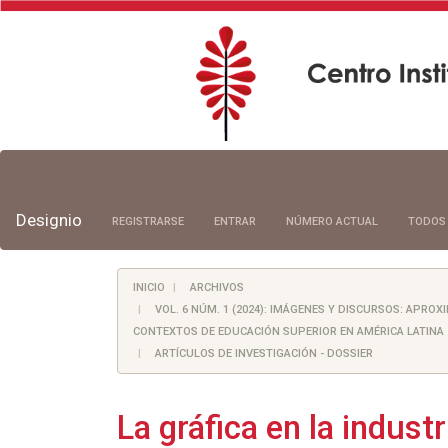
Navegación
principal
Contenido
principal
Designio
REGISTRARSE
ENTRAR
NÚMERO ACTUAL
TODOS
Barra
lateral
INICIO
ARCHIVOS
VOL. 6 NÚM. 1 (2024): IMÁGENES Y DISCURSOS: APRO
CONTEXTOS DE EDUCACIÓN SUPERIOR EN AMÉRICA LATINA
ARTÍCULOS DE INVESTIGACIÓN - DOSSIER
La gráfica en la indust