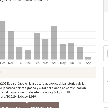
E
u
a
es
R
lo
(2024). La gráfica en la industria audiovisual: La retórica de la
el póster cinematográfico y el rol del diseño en comunicación
tro del departamento de arte.
Designio
,
6
(1), 75–88.
i.org/10.52948/ds.v6i1.989
RMATOS DE CITA
DESCARGAR CITA