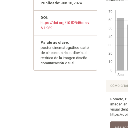
Publicado:
Jun 18, 2024
Descargas
DOI:
https://doi.org/10.52948/ds.v
6i1.989
Palabras clave:
póster cinematográfico cartel
de cine industria audiovisual
retórica de la imagen diseño
comunicación visual
Detall
CÓMO CITA
del
artícu
Romero, P. 
imagen en 
visual den
https://do
MÁS FO