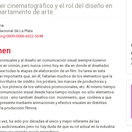
er cinematográfico y el rol del diseño en
partamento de arte
nido
ro
acional de La Plata
pal
d.org/0009-0006-6322-5348
men
lo
iovisuales y el diseño en comunicación visual siempre tuvieron
 en común, pero nunca como hoy en día en donde el diseñador
casi todas la etapas de elaboración de un film. Su tarea en esta
tan importante que, sin él, faltarían muchos de los elementos que la
 los títulos de crédito, los pósters, las marcas de productoras y
s, los ploteos de los vehículos promocionales, etc. Al mismo tiempo
 comunicación visual desde hace tiempo incluye -no sólo elementos
áticos - sino también diseños con movimiento, que conlleva a que
presente mediante animaciones y efectos visuales en distintas
 la producción fílmica.
su vez, ha sido por décadas el único y mejor referente de las
audiovisuales pero no hay duda de que su rol actual en la industria
xige una revisión que lo reivindique.