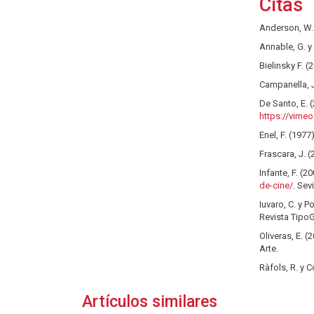
Citas
Anderson, W. 
Annable, G. y 
Bielinsky F. 
Campanella, J
De Santo, E. 
https://vime
Enel, F. (1977
Frascara, J. (
Infante, F. (2
de-cine/
. Sev
Iuvaro, C. y 
Revista TipoGr
Oliveras, E. 
Arte.
Ràfols, R. y C
Artículos similares