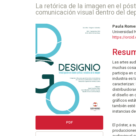
La retórica de la imagen en el póst
comunicación visual dentro del de
Barra
Conte
Paula Rome
Universidad N
lateral
princi
https://orci
del
del
Resu
artículo
artícu
Las artes aud
muchas cosas
participa en 
industria es 
caracterizan:
distribuidora
el diseño en
gráficos est
también esté 
instancias de
PDF
El póster, a 
producciones 
audiovisual e