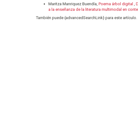
Maritza Manriquez Buendía,
Poema árbol digital
,
D
a la enseñanza de la literatura multimodal en con
También puede {advancedSearchLink} para este artículo.