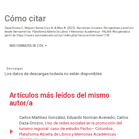
Cómo citar
Daza-Orozco, C., Míguez Santa Cruz, A., & Meo, A. (2025). Narrativas visuales: Perspectivas y análisis
desde Iberoamérica.
Plataforma Abierta De Libros Y Memorias Académicas - PALMA
. Recuperado a
partir de https://cipres.sanmateo.edu.co/ojs/index.php/libros/article/view/1153
MÁS FORMATOS DE CITA
Descargas
Los datos de descargas todavía no están disponibles.
Artículos más leídos del mismo
autor/a
Carlos Martínez González, Eduardo Norman-Acevedo, Carlos
Daza-Orozco,
Uso de redes sociales en la promoción del
turismo regional: caso de estudio Pacho– Colombia
,
Plataforma Abierta de Libros y Memorias Académicas -