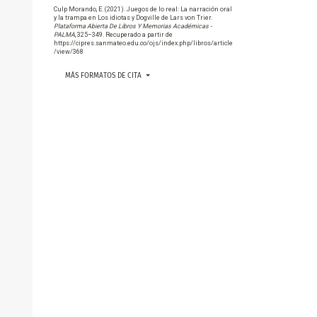
Culp Morando, E. (2021). Juegos de lo real: La narración oral
y la trampa en Los idiotas y Dogville de Lars von Trier.
Plataforma Abierta De Libros Y Memorias Académicas -
PALMA
, 325–349. Recuperado a partir de
https://cipres.sanmateo.edu.co/ojs/index.php/libros/article
/view/368
MÁS FORMATOS DE CITA