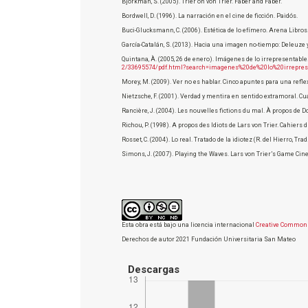
Björkman, S. (2005). Trier on von Trier. Faber and Faber.
Bordwell, D. (1996). La narración en el cine de ficción. Paidós.
Buci-Glucksmann, C. (2006). Estética de lo efímero. Arena Libros
García-Catalán, S. (2013). Hacia una imagen no-tiempo: Deleuze 
Quintana, À. (2005, 26 de enero). Imágenes de lo irrepresentabl
2/33695574/pdf.html?search=imagenes%20de%20lo%20irrepres
Morey, M. (2009). Ver no es hablar. Cinco apuntes para una reflexi
Nietzsche, F. (2001). Verdad y mentira en sentido extramoral. Cua
Rancière, J. (2004). Les nouvelles fictions du mal. À propos de Do
Richou, P. (1998). A propos des Idiots de Lars von Trier. Cahiers d
Rosset, C. (2004). Lo real. Tratado de la idiotez (R. del Hierro, Trad
Simons, J. (2007). Playing the Waves. Lars von Trier’s Game C
Esta obra está bajo una licencia internacional
Creative Commons
Derechos de autor 2021 Fundación Universitaria San Mateo
Descargas