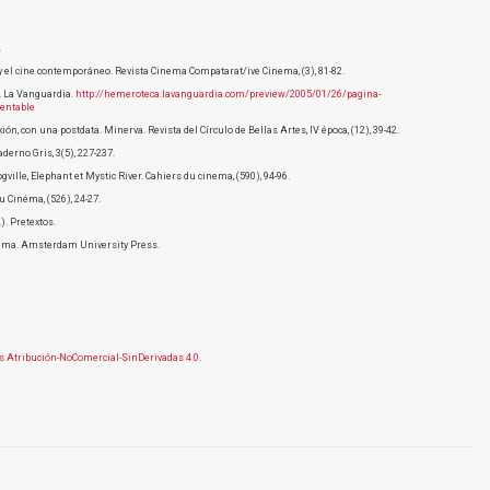
.
y el cine contemporáneo. Revista Cinema Compatarat/ive Cinema, (3), 81-82.
e. La Vanguardia.
http://hemeroteca.lavanguardia.com/preview/2005/01/26/pagina-
entable
ón, con una postdata. Minerva. Revista del Círculo de Bellas Artes, IV época, (12), 39-42.
derno Gris, 3(5), 227-237.
gville, Elephant et Mystic River. Cahiers du cinema, (590), 94-96.
u Cinéma, (526), 24-27.
.). Pretextos.
inema. Amsterdam University Press.
 Atribución-NoComercial-SinDerivadas 4.0
.