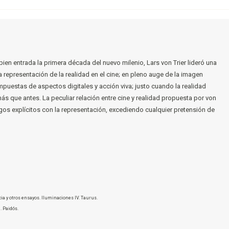
ien entrada la primera década del nuevo milenio, Lars von Trier lideró una
 representación de la realidad en el cine; en pleno auge de la imagen
puestas de aspectos digitales y acción viva; justo cuando la realidad
ás que antes. La peculiar relación entre cine y realidad propuesta por von
uegos explícitos con la representación, excediendo cualquier pretensión de
ncia y otros ensayos. Iluminaciones IV. Taurus.
. Paidós.