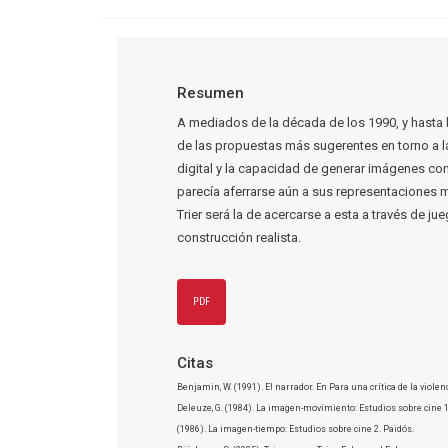
Resumen
A mediados de la década de los 1990, y hasta b
de las propuestas más sugerentes en torno a la
digital y la capacidad de generar imágenes com
parecía aferrarse aún a sus representaciones m
Trier será la de acercarse a esta a través de j
construcción realista.
PDF
Citas
Benjamin, W. (1991). El narrador. En Para una crítica de la viole
Deleuze, G. (1984). La imagen-movimiento: Estudios sobre cine 1
(1986). La imagen-tiempo: Estudios sobre cine 2. Paidós.