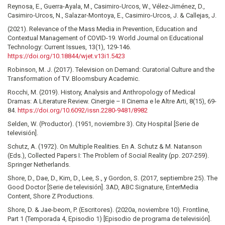
Reynosa, E., Guerra-Ayala, M., Casimiro-Urcos, W., Vélez-Jiménez, D.,
Casimiro-Urcos, N., Salazar-Montoya, E., Casimiro-Urcos, J. & Callejas, J.
(2021). Relevance of the Mass Media in Prevention, Education and
Contextual Management of COVID-19. World Journal on Educational
Technology: Current Issues, 13(1), 129-146.
https://doi.org/10.18844/wjet.v13i1.5423
Robinson, M. J. (2017). Television on Demand: Curatorial Culture and the
Transformation of TV. Bloomsbury Academic.
Rocchi, M. (2019). History, Analysis and Anthropology of Medical
Dramas: A Literature Review. Cinergie – II Cinema e le Altre Arti, 8(15), 69-
84.
https://doi.org/10.6092/issn.2280-9481/8982
Selden, W. (Productor). (1951, noviembre 3). City Hospital [Serie de
televisión].
Schutz, A. (1972). On Multiple Realities. En A. Schutz & M. Natanson
(Eds.), Collected Papers I: The Problem of Social Reality (pp. 207-259).
Springer Netherlands.
Shore, D., Dae, D., Kim, D., Lee, S., y Gordon, S. (2017, septiembre 25). The
Good Doctor [Serie de televisión]. 3AD, ABC Signature, EnterMedia
Content, Shore Z Productions.
Shore, D. & Jae-beom, P. (Escritores). (2020a, noviembre 10). Frontline,
Part 1 (Temporada 4, Episodio 1) [Episodio de programa de televisión].