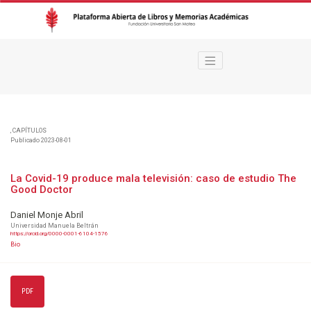
La Covid-19 produce mala televisión
,
CAPÍTULOS
Publicado 2023-08-01
La Covid-19 produce mala televisión: caso de estudio The
Good Doctor
Daniel Monje Abril
Universidad Manuela Beltrán
https://orcid.org/0000-0001-6104-1576
Bio
PDF