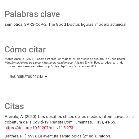
Palabras clave
semiótica
SARS-CoV-2
The Good Doctor
figuras
modelo actancial
Cómo citar
Monje Abril, D. . (2023). La Covid-19 produce mala televisión: caso de estudio The Good Doctor.
Plataforma Abierta De Libros Y Memorias Académicas - PALMA
, 23–46. Recuperado a partir de
https://cipres.sanmateo.edu.co/ojs/index.php/libros/article/view/869
MÁS FORMATOS DE CITA
Citas
Arévalo, A. (2020). Los desafíos éticos de los medios informativos en la
cobertura de la Covid-19. Revista ComHumanitas, 11(3), 41-55.
https://doi.org/10.31207/rch.v11i3.273
Barthes, R. (1993). La aventura semiológica (2ª ed.). Paidós.