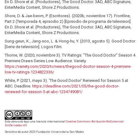
En D. Shore et al. (Productores), The Good Doctor. 3AD, ABC Signature,
EnterMedia Content, Shore Z Productions.
Shore, D. & Jae-beom, P. (Escritores). (2020b, noviembre 17). Frontline,
Part 2 (Temporada 4, episodio 2) [Episodio de programa de television].
En D. Shore et al. (Productores), The Good Doctor. 3AD, ABC Signature,
EnterMedia Content, Shore Z Productions.
Sung-geun, K., Jang-soo, L. & Hong-hu, Y. (2013, agosto 5). Good Doctor
[Serie de televisión]. Logos Film.
Thorne, W. (2020, noviembre 3). TV Ratings: “The Good Doctor” Season 4
Premiere Draws Series Low Audience. Variety.
https://variety.com/2020/tv/news/thegood-doctor-season-4-premiere-
low-tv-ratings-1234822336/
White, P. (2021, mayo 3). ‘The Good Doctor’ Renewed for Season 5 at
ABC. Deadline.
https://deadline.com/2021/05/the-good-doctor-
renewed-for-season-5-at-abc-1234749081/
Esta obra está bajo una licencia internacional
Creative Commons Atribución-NoComercial-
SinDerivadas 4.0
.
Derechos de autor 2023 Fundación Universitaria San Mateo