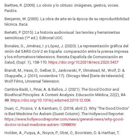
Barthes, R. (2009). Lo obvio y lo obtuso: imágenes, gestos, voces.
Paidós.
Benjamin, W. (2003). La obra de arte en la época de su reproductibilidad
técnica. Itaca.
Bertetti, P. (2015). La historia audiovisual: las teorías y herramientas
semióticas (1ª ed.). Editorial UOC.
Bonales, G., Jiménez, I. y López, J. (2020). La representación gráfica del
virión del SARS-CoV-2 en España: comparación entre la prensa impresa
y los informativos televisivos. Revista Española de Comunicación en
Salud, (Supl. 1), 158-170.
https://doi.org/10.20318/recs.2020.5457
Brandt, M., Hass, D., Gelber, D., Jankowski, P., Olmstead, M., Wolf, D. &
Chappelle, J. (2015, noviembre 17). Chicago Med [Serie de televisión].
Wolf Films, Universal Television.
Cambra-Badii, I., Pinar, A. & Baños, J. (2021). The Good Doctor and
Bioethical Principles: A Content Analysis. Educación Médica, 22(2), 84-
88.
https://doi.org/10.1016/j.edumed.2019.12.006
Duan, C., Pozios, V. & Kambam, C. (2018, abril 2). Why ‘The Good Doctor’
is Bad Medicine for Autism (Guest Column). The Hollywood Reporter.
https://www.hollywoodreporter.com/news/general-news/why-good-
doctor-is-bad-medicine-autism-1098809/
Holden, A., Fuqua, A., Noyce, P., Obst, O., Boorstein, D. & Harthan, T.