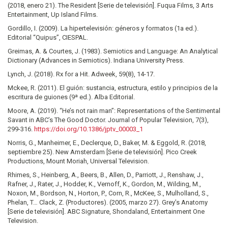
(2018, enero 21). The Resident [Serie de televisión]. Fuqua Films, 3 Arts
Entertainment, Up Island Films.
Gordillo, I. (2009). La hipertelevisión: géneros y formatos (1a ed.).
Editorial “Quipus”, CIESPAL.
Greimas, A. & Courtes, J. (1983). Semiotics and Language: An Analytical
Dictionary (Advances in Semiotics). Indiana University Press.
Lynch, J. (2018). Rx for a Hit. Adweek, 59(8), 14-17.
Mckee, R. (2011). El guión: sustancia, estructura, estilo y principios de la
escritura de guiones (9ª ed.). Alba Editorial.
Moore, A. (2019). “He’s not rain man”: Representations of the Sentimental
Savant in ABC’s The Good Doctor. Journal of Popular Television, 7(3),
299-316.
https://doi.org/10.1386/jptv_00003_1
Norris, G., Manheimer, E., Declerque, D., Baker, M. & Eggold, R. (2018,
septiembre 25). New Amsterdam [Serie de televisión]. Pico Creek
Productions, Mount Moriah, Universal Television.
Rhimes, S., Heinberg, A., Beers, B., Allen, D., Parriott, J., Renshaw, J.,
Rafner, J., Rater, J., Hodder, K., Vernoff, K., Gordon, M., Wilding, M.,
Noxon, M., Bordson, N., Horton, P., Corn, R., McKee, S., Mulholland, S.,
Phelan, T… Clack, Z. (Productores). (2005, marzo 27). Grey’s Anatomy
[Serie de televisión]. ABC Signature, Shondaland, Entertainment One
Television.