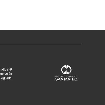
urídica Nº
esolución
 Vigilada