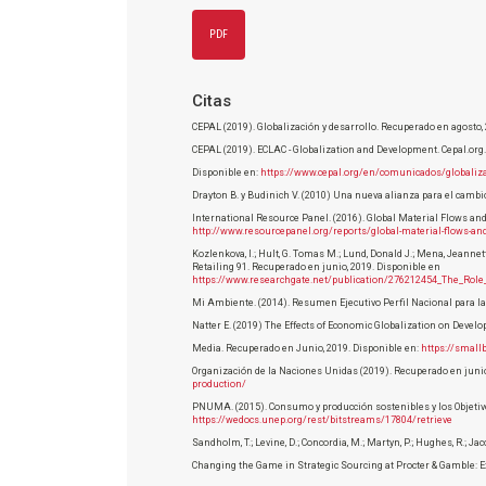
PDF
Citas
CEPAL (2019). Globalización y desarrollo. Recuperado en agosto,
CEPAL (2019). ECLAC - Globalization and Development. Cepal.org
Disponible en:
https://www.cepal.org/en/comunicados/globaliza
Drayton B. y Budinich V. (2010) Una nueva alianza para el camb
International Resource Panel. (2016). Global Material Flows and
http://www.resourcepanel.org/reports/global-material-flows-and
Kozlenkova, I.; Hult, G. Tomas M.; Lund, Donald J.; Mena, Jeann
Retailing 91. Recuperado en junio, 2019. Disponible en
https://www.researchgate.net/publication/276212454_The_Ro
Mi Ambiente. (2014). Resumen Ejecutivo Perfil Nacional para la
Natter E. (2019) The Effects of Economic Globalization on Deve
Media. Recuperado en Junio, 2019. Disponible en:
https://small
Organización de la Naciones Unidas (2019). Recuperado en junio
production/
PNUMA. (2015). Consumo y producción sostenibles y los Objetivo
https://wedocs.unep.org/rest/bitstreams/17804/retrieve
Sandholm, T.; Levine, D.; Concordia, M.; Martyn, P.; Hughes, R.; Jaco
Changing the Game in Strategic Sourcing at Procter & Gamble: Exp