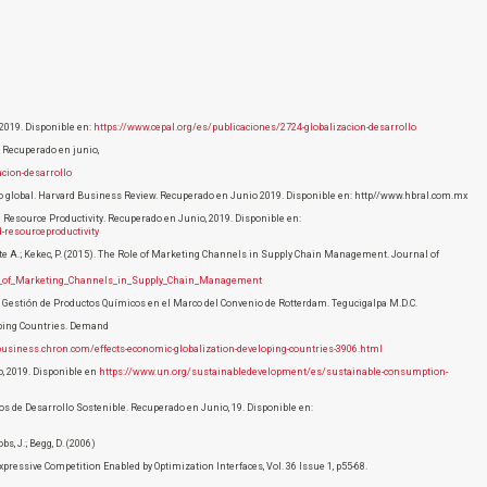
 2019. Disponible en:
https://www.cepal.org/es/publicaciones/2724-globalizacion-desarrollo
. Recuperado en junio,
cion-desarrollo
io global. Harvard Business Review. Recuperado en Junio 2019. Disponible en: http//www.hbral.com.mx
 Resource Productivity. Recuperado en Junio, 2019. Disponible en:
-resourceproductivity
ette A.; Kekec, P. (2015). The Role of Marketing Channels in Supply Chain Management. Journal of
le_of_Marketing_Channels_in_Supply_Chain_Management
 Gestión de Productos Químicos en el Marco del Convenio de Rotterdam. Tegucigalpa M.D.C.
loping Countries. Demand
business.chron.com/effects-economic-globalization-developing-countries-3906.html
, 2019. Disponible en
https://www.un.org/sustainabledevelopment/es/sustainable-consumption-
s de Desarrollo Sostenible. Recuperado en Junio, 19. Disponible en:
bs, J.; Begg, D. (2006)
ressive Competition Enabled by Optimization Interfaces, Vol. 36 Issue 1, p55-68.