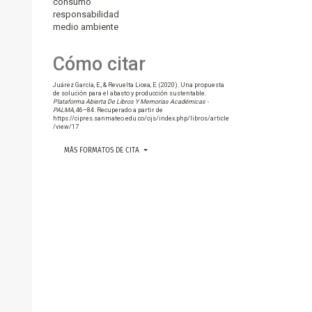
consumo
responsabilidad
medio ambiente
Cómo citar
Juárez García, E., & Revuelta Licea, E. (2020). Una propuesta
de solución para el abasto y producción sustentable.
Plataforma Abierta De Libros Y Memorias Académicas -
PALMA
, 46–84. Recuperado a partir de
https://cipres.sanmateo.edu.co/ojs/index.php/libros/article
/view/17
MÁS FORMATOS DE CITA