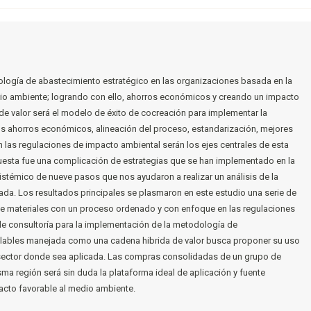
ología de abastecimiento estratégico en las organizaciones basada en la
dio ambiente; logrando con ello, ahorros económicos y creando un impacto
de valor será el modelo de éxito de cocreación para implementar la
Los ahorros económicos, alineación del proceso, estandarización, mejores
on las regulaciones de impacto ambiental serán los ejes centrales de esta
esta fue una complicación de estrategias que se han implementado en la
istémico de nueve pasos que nos ayudaron a realizar un análisis de la
iada. Los resultados principales se plasmaron en este estudio una serie de
de materiales con un proceso ordenado y con enfoque en las regulaciones
e consultoría para la implementación de la metodología de
iclables manejada como una cadena hibrida de valor busca proponer su uso
 el sector donde sea aplicada. Las compras consolidadas de un grupo de
a región será sin duda la plataforma ideal de aplicación y fuente
cto favorable al medio ambiente.