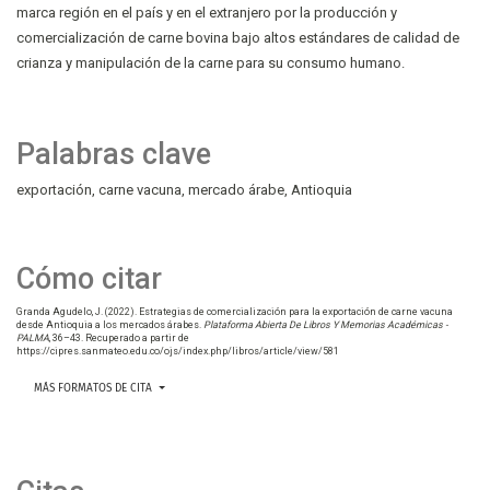
marca región en el país y en el extranjero por la producción y
comercialización de carne bovina bajo altos estándares de calidad de
crianza y manipulación de la carne para su consumo humano.
Palabras clave
exportación
carne vacuna
mercado árabe
Antioquia
Cómo citar
Granda Agudelo, J. (2022). Estrategias de comercialización para la exportación de carne vacuna
desde Antioquia a los mercados árabes.
Plataforma Abierta De Libros Y Memorias Académicas -
PALMA
, 36–43. Recuperado a partir de
https://cipres.sanmateo.edu.co/ojs/index.php/libros/article/view/581
MÁS FORMATOS DE CITA