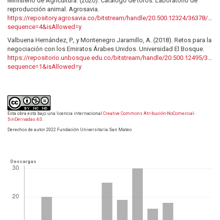
Ministerio de Agricultura. (2020). Catálogo de toros. Laboratorio de
reproducción animal. Agrosavia.
https://repository.agrosavia.co/bitstream/handle/20.500.12324/36378/V
sequence=4&isAllowed=y
Valbuena Hernández, P., y Montenegro Jaramillo, A. (2018). Retos para la
negociación con los Emiratos Árabes Unidos. Universidad El Bosque.
https://repositorio.unbosque.edu.co/bitstream/handle/20.500.12495/326
sequence=1&isAllowed=y
Esta obra está bajo una licencia internacional
Creative Commons Atribución-NoComercial-
SinDerivadas 4.0
.
Derechos de autor 2022 Fundación Universitaria San Mateo
Descargas