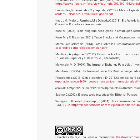
Fondo Monetario Internacional [FMI]. (2001). Colombia: Staff R
https://www.elibrary.imf.org/view/journals/002/2001/012/artic
Hernández, R., Fernández, C. y Baptista, P. (2014). Metodología d
content/uploads/2017/10/Investigacion.pdf
Iregui, M., Melo, L., Ramírez, M, y Delgado, C. (2013). El efecto d
Colombia. Borradores de economía.
Kose, M. (2002). Explaining Business Cycles in Small Open Econ
Kose, M. y R. Riezman (2001). Trade Shocks and Macroeconomic F
Marca País Colombia. (2014). Datos Sobre las Esmeraldas Colo
sabersobre-esmeraldas-colombianas/
>
Martínez, A. y Aguilar, T. (2013). Estudio sobre los impactos s
Educación Superior y el Desarrollo [Fedesarrollo].
McKenzie, M. D. (1999). The Impact of Exchange Rate Volatility o
Mendoza, E. (1995). The Terms of Trade, the Real Exchange Rate 
Procolombia. (2013, 12 de diciembre). En 2013, Colombia logró 
exportaciones-con-1669-nuevos-empresarios-internacionales
con%201.669,por%20primera%20vez%20productos%20no%20miner
Sabino, C. (2002). El proceso de investigación. Editorial Panapo.
Vanegas, J., Botero, J. y Restrepo, J. (2014). Una aproximación 
17(33), 9-32.
https://repositorio.xoc.uam.mx/jspui/handle/1234
Esta obra está bajo una licencia internacional
Creative Commons