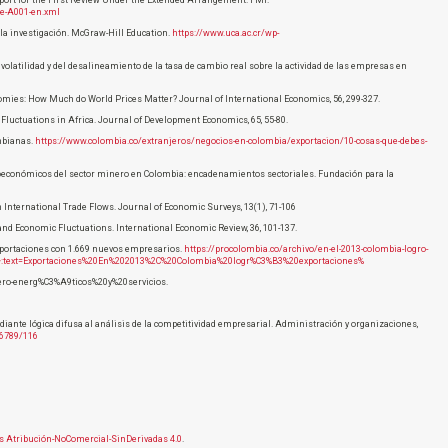
eport for the First Review Under the Extended Arrangement. FMI.
le-A001-en.xml
e la investigación. McGraw-Hill Education.
https://www.uca.ac.cr/wp-
e la volatilidad y del desalineamiento de la tasa de cambio real sobre la actividad de las empresas en
omies: How Much do World Prices Matter? Journal of International Economics, 56, 299-327.
luctuations in Africa. Journal of Development Economics, 65, 55-80.
mbianas.
https://www.colombia.co/extranjeros/negocios-en-colombia/exportacion/10-cosas-que-debes-
ocioeconómicos del sector minero en Colombia: encadenamientos sectoriales. Fundación para la
n International Trade Flows. Journal of Economic Surveys, 13(1), 71-106
and Economic Fluctuations. International Economic Review, 36, 101-137.
exportaciones con 1.669 nuevos empresarios.
https://procolombia.co/archivo/en-el-2013-colombia-logro-
#:~:text=Exportaciones%20En%202013%2C%20Colombia%20logr%C3%B3%20exportaciones%
o-energ%C3%A9ticos%20y%20servicios.
mediante lógica difusa al análisis de la competitividad empresarial. Administración y organizaciones,
56789/116
 Atribución-NoComercial-SinDerivadas 4.0
.