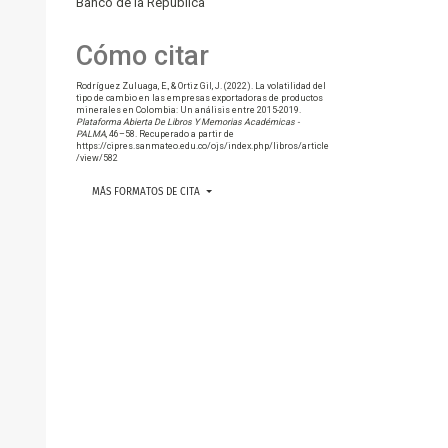
Banco de la República
Cómo citar
Rodríguez Zuluaga, E., & Ortiz Gil, J. (2022). La volatilidad del
tipo de cambio en las empresas exportadoras de productos
minerales en Colombia: Un análisis entre 2015-2019.
Plataforma Abierta De Libros Y Memorias Académicas -
PALMA
, 46–58. Recuperado a partir de
https://cipres.sanmateo.edu.co/ojs/index.php/libros/article
/view/582
MÁS FORMATOS DE CITA