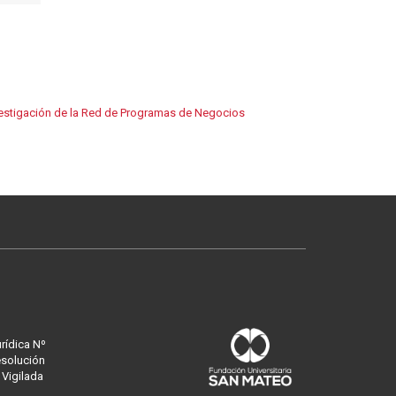
vestigación de la Red de Programas de Negocios
urídica Nº
esolución
 Vigilada