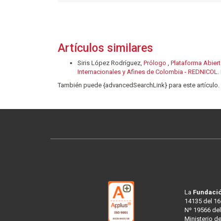
Artículos similares
Siris López Rodríguez,
Prólogo
,
Plataforma Abier
Internacionales y Afines de Colombia - REDNICOL
También puede {advancedSearchLink} para este artículo.
La
Fundació
14135 del 16
Nº 19566 del
Ministerio d