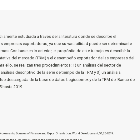
liamente estudiada a través de la literatura donde se describe el
as empresas exportadoras, ya que su variabilidad puede ser determinante
as. Con base en lo anterior, el propósito de este trabajo es describir la
esentativa del mercado (TRM) y el desempeño exportador de las empresas del
 ello, se realizan tres procedimientos: 1) un análisis del sector de
análisis descriptivo de la serie de tiempo de la TRM y 3) un análisis
s fue descargada de la base de datos Legiscomex y de la TRM del Banco de
5 hasta 2019.
e Movements, Sources of Finance and Export Orientation. World Development, 54, 204-219.