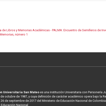
ta de Libros y Memorias Académicas - PALMA: Encuentro de Semilleros de In
. Memorias, número 1
n Universitaria San Mateo
es una institución Universitaria con Personería J
 de octubre de 1987, y cuya definición de carácter académico opera bajo la R
 26 de septiembre de 2017 del Ministerio de Educación Nacional de Colombia
e Educación Nacional