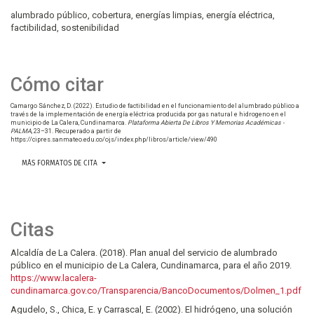
alumbrado público
cobertura
energías limpias
energía eléctrica
factibilidad
sostenibilidad
Cómo citar
Camargo Sánchez, D. (2022). Estudio de factibilidad en el funcionamiento del alumbrado público a
través de la implementación de energía eléctrica producida por gas natural e hidrogeno en el
municipio de La Calera, Cundinamarca.
Plataforma Abierta De Libros Y Memorias Académicas -
PALMA
, 23–31. Recuperado a partir de
https://cipres.sanmateo.edu.co/ojs/index.php/libros/article/view/490
MÁS FORMATOS DE CITA
Citas
Alcaldía de La Calera. (2018). Plan anual del servicio de alumbrado
público en el municipio de La Calera, Cundinamarca, para el año 2019.
https://www.lacalera-
cundinamarca.gov.co/Transparencia/BancoDocumentos/Dolmen_1.pdf
Agudelo, S., Chica, E. y Carrascal, E. (2002). El hidrógeno, una solución