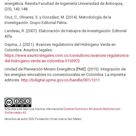
energética. Revista Facultad de Ingeniería Universidad de Antioquia,
(25), 142-148.
Cruz, C., Olivares, S. y González, M. (2014). Metodología de la
Investigación. Grupo Editorial Patria.
Landeau, R. (2007). Elaboración de trabajos de investigación. Editorial
Alfa.
Ospina, J. (2021). Avances regulatorios del Hidrógeno Verde en
Colombia. Asuntos legales.
https://www.asuntoslegales.com.co/consultorio/avances-regulatorios-
del-hidrogeno-verde-en-colombia-3155972
Unidad de Planeación Minero Energética [PME]. (2015). Integración de
las energías renovables no convencionales en Colombia. La imprenta
editores.
http://bdigital.upme.gov.co/handle/001/1311
Esta obra está bajo una licencia internacional
Creative Commons Atribución-NoComercial-
SinDerivadas 4.0
.
Derechos de autor 2022 Fundación Universitaria San Mateo