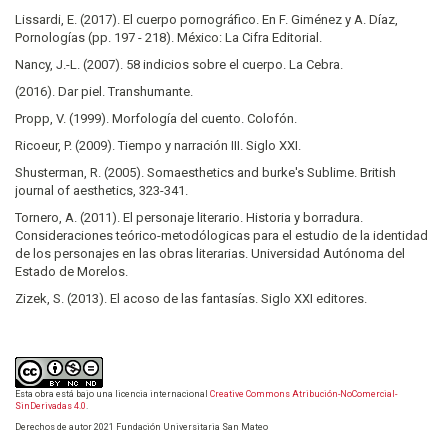
Lissardi, E. (2017). El cuerpo pornográfico. En F. Giménez y A. Díaz,
Pornologías (pp. 197 - 218). México: La Cifra Editorial.
Nancy, J.-L. (2007). 58 indicios sobre el cuerpo. La Cebra.
(2016). Dar piel. Transhumante.
Propp, V. (1999). Morfología del cuento. Colofón.
Ricoeur, P. (2009). Tiempo y narración III. Siglo XXI.
Shusterman, R. (2005). Somaesthetics and burke's Sublime. British
journal of aesthetics, 323-341.
Tornero, A. (2011). El personaje literario. Historia y borradura.
Consideraciones teórico-metodólogicas para el estudio de la identidad
de los personajes en las obras literarias. Universidad Autónoma del
Estado de Morelos.
Zizek, S. (2013). El acoso de las fantasías. Siglo XXI editores.
Esta obra está bajo una licencia internacional
Creative Commons Atribución-NoComercial-
SinDerivadas 4.0
.
Derechos de autor 2021 Fundación Universitaria San Mateo