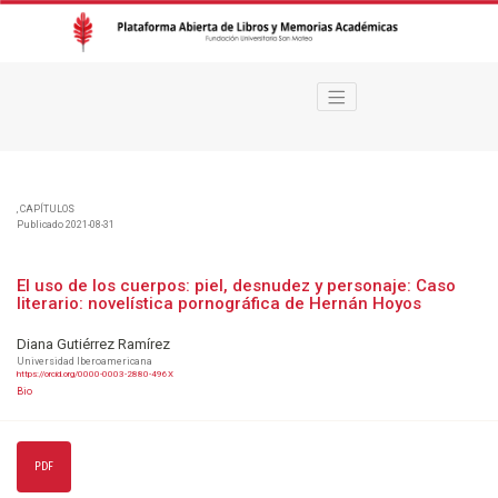
El uso de los cuerpos: piel, desnudez y personaje
,
CAPÍTULOS
Publicado 2021-08-31
El uso de los cuerpos: piel, desnudez y personaje: Caso
literario: novelística pornográfica de Hernán Hoyos
Diana Gutiérrez Ramírez
Universidad Iberoamericana
https://orcid.org/0000-0003-2880-496X
Bio
PDF