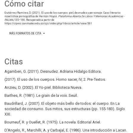
Cómo citar
Gutiérrez Ramírez, D. (2021). El uso de los cuerpos: piel, desnudez y personaje: Caso literario:
novelística pornográfica de Hernán Hoyos.
Plataforma Abierta De Libros Y Memorias Académicas -
PALMA
, 135–166. Recuperado a partir de
https://cipres.sanmateo.edu.co/ojs/index.php/libros/article/view/361
MÁS FORMATOS DE CITA
Citas
Agamben, G. (2011). Desnudez. Adriana Hidalgo Editora.
(2017). El uso de los cuerpos. Homo sacer, IV, 2. Pre-Textos.
Anzieu, D. (2002). El Yo-piel. Biblioteca Nueva.
Barthes, R. (1981). Le grain de la voix. Seuil.
Baudrillard, J. (2007). El objeto más bello de todos: el cuerpo. En La
sociedad de consumo. Sus mitos, sus estructuras (pp. 155-183). Siglo
XXI.
Bourneuf, R. y Ouellet, R. (1975). La novela. Editorial Ariel.
D'Angelo, R., Marchilli, A. y Carbajal, E. (1986). Una introducción a Lacan.