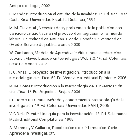
Amigo del Hogar, 2002.
E. Méndez, Introducción al estudio de la invalidez. 1ª. Ed. San José,
Costa Rica: Universidad Estatal a Distancia, 1991.
M. M. Díaz et al., Necesidades y problemas de la población con
deficiencias auditivas en el proceso de integración en el mundo
laboral. La realidad en Asturias. Oviedo, España: universidad de
Oviedo. Servicio de publicaciones, 2000.
W. Zambrano, Modelo de Aprendizaje Virtual para la educación
superior. Maves basado en tecnologías Web 3.0. 1ª. Ed. Colombia:
Ecoe Ediciones, 2012.
F. G. Arias, El proyecto de investigación. Introducción a la
metodología científica. 5ª. Ed. Venezuela: editorial Episteme, 2006.
M. M. Gómez, Introducción a la metodología de la investigación
científica. 1ª. Ed. Argentina: Brujas, 2006.
I. D. Toro y R. D. Parra, Método y conocimiento. Metodología de la
investigación. 1ª. Ed. Colombia: Universidad EAFIT, 2006.
V. C De la Puente, Una guía para la investigación. 1ª. Ed. Salamanca,
Madrid: Editorial Complutense, 1995.
A. Moreno y Y. Gallardo, Recolección de la información. Serie
Aprender a Investigar. (3ª.