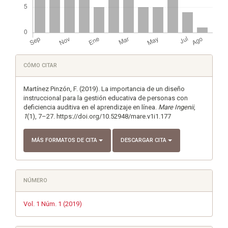
Detalles
CÓMO CITAR
del
artículo
Martínez Pinzón, F. (2019). La importancia de un diseño
instruccional para la gestión educativa de personas con
deficiencia auditiva en el aprendizaje en línea.
Mare Ingenii
,
1
(1), 7–27. https://doi.org/10.52948/mare.v1i1.177
MÁS FORMATOS DE CITA
DESCARGAR CITA
NÚMERO
Vol. 1 Núm. 1 (2019)