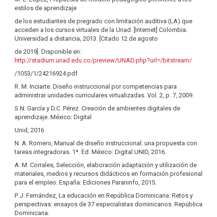
estilos de aprendizaje
de los estudiantes de pregrado con limitación auditiva (LA) que
acceden a los cursos virtuales de la Unad. [Internet] Colombia:
Universidad a distancia, 2013. [Citado 12 de agosto
de 2019]. Disponible en:
http://stadium.unad.edu.co/preview/UNAD.php?url=/bitstream/
/1053/1/24216924.pdf
R. M. Inciarte. Diseño instruccional por competencias para
administrar unidades curriculares virtualizadas. Vol. 2, p. 7, 2009.
S.N. García y D.C. Pérez. Creación de ambientes digitales de
aprendizaje. México: Digital
Unid, 2016
N. A. Romero, Manual de diseño instruccional: una propuesta con
tareas integradoras. 1ª. Ed. México: Digital UNID, 2016.
A. M. Corrales, Selección, elaboración adaptación y utilización de
materiales, medios y recursos didácticos en formación profesional
para el empleo. España: Ediciones Paraninfo, 2015.
P. J. Fernández, La educación en República Dominicana: Retos y
perspectivas: ensayos de 37 especialistas dominicanos. República
Dominicana: