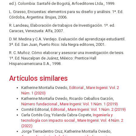
ed.). Colombia: Santafé de Bogotá, Arfoeditores Ltda., 1999.
L. Grasso, Encuestas: elementos para su diseño y análisis. 1ª. Ed.
Córdoba, Argentina: Brujas, 2006.
R. Landeau, Elaboración de trabajos de Investigación. 1ª. ed.
Caracas, Venezuela: Alfa, 2007.
D. M. Medina y C.A. Verdejo. Evaluación del aprendizaje estudiantil.
3ª. Ed. San Juan, Puerto Rico: Isla Negra editores, 2001.
R. C. Muñoz. Cómo elaborar y asesorar una investigación de tesis.
1ª. Ed. Naucalpan de Juárez, México: Prentice Hall
Hispanoamericana S.A., 1998.
Artículos similares
Katherine Montaña Oviedo,
Editorial
,
Mare Ingenii: Vol. 2
Núm. 1 (2020)
Katherine Montaña Oviedo, Ricardo Ceballos Garzón,
Número fundacional
,
Mare Ingenii: Vol. 1 Núm. 1 (2019)
Comité Editorial,
Editorial
,
Mare Ingenii: Vol. 1 Núm. 2 (2019)
Carla Cortés Coy, Yolanda Cabra-Copete,
Ingeniería y
tecnología con impacto social
,
Mare Ingenii: Vol. 4 Núm. 2
(2022)
Jorge Tierradentro Cruz, Katherine Montaña Oviedo,