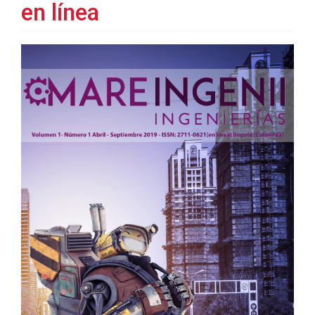
en línea
Barra
lateral
del
artículo