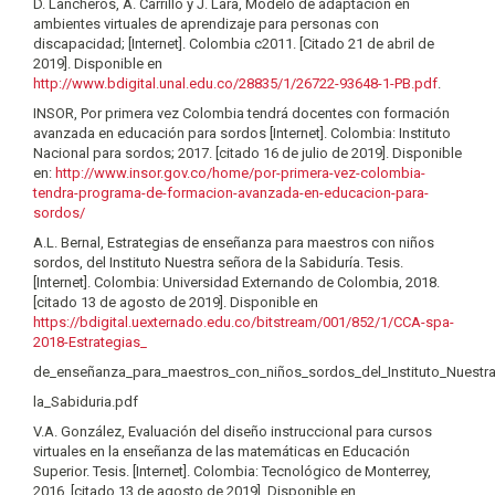
D. Lancheros, A. Carrillo y J. Lara, Modelo de adaptación en
ambientes virtuales de aprendizaje para personas con
discapacidad; [Internet]. Colombia c2011. [Citado 21 de abril de
2019]. Disponible en
http://www.bdigital.unal.edu.co/28835/1/26722-93648-1-PB.pdf
.
INSOR, Por primera vez Colombia tendrá docentes con formación
avanzada en educación para sordos [Internet]. Colombia: Instituto
Nacional para sordos; 2017. [citado 16 de julio de 2019]. Disponible
en:
http://www.insor.gov.co/home/por-primera-vez-colombia-
tendra-programa-de-formacion-avanzada-en-educacion-para-
sordos/
A.L. Bernal, Estrategias de enseñanza para maestros con niños
sordos, del Instituto Nuestra señora de la Sabiduría. Tesis.
[Internet]. Colombia: Universidad Externando de Colombia, 2018.
[citado 13 de agosto de 2019]. Disponible en
https://bdigital.uexternado.edu.co/bitstream/001/852/1/CCA-spa-
2018-Estrategias_
de_enseñanza_para_maestros_con_niños_sordos_del_Instituto_Nuestr
la_Sabiduria.pdf
V.A. González, Evaluación del diseño instruccional para cursos
virtuales en la enseñanza de las matemáticas en Educación
Superior. Tesis. [Internet]. Colombia: Tecnológico de Monterrey,
2016. [citado 13 de agosto de 2019]. Disponible en