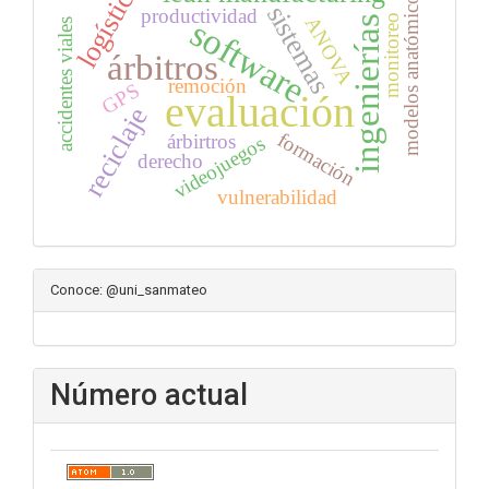
logística
modelos anatómicos
sistemas
productividad
monitoreo
software
ANOVA
ingenierías
accidentes viales
árbitros
remoción
GPS
evaluación
reciclaje
formación
árbirtros
videojuegos
derecho
vulnerabilidad
Conoce: @uni_sanmateo
Número actual