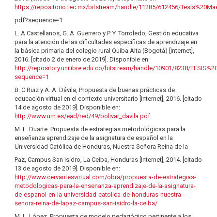
https://repositorio.tec.mx/bitstream/handle/11285/612456/Tesis%20Ma
pdf?sequence=1
L. A Castellanos, G. A. Guerrero y P. Y. Torroledo, Gestión educativa
para la atención de las dificultades específicas de aprendizaje en
la básica primaria del colegio rural Quiba Alta (Bogotá) [Internet],
2016. [citado 2 de enero de 2019]. Disponible en:
http://repository.unilibre.edu.co/bitstream/handle/10901/8238/TES
sequence=1
B. C Ruiz y A. A. Dávila, Propuesta de buenas prácticas de
educación virtual en el contexto universitario [Internet], 2016. [citado
14 de agosto de 2019]. Disponible en:
http://www.um.es/ead/red/49/bolivar_davila.pdf
M. L. Duarte. Propuesta de estrategias metodológicas para la
enseñanza aprendizaje de la asignatura de español en la
Universidad Católica de Honduras, Nuestra Señora Reina de la
Paz, Campus San Isidro, La Ceiba, Honduras [Internet], 2014. [citado
13 de agosto de 2019]. Disponible en:
http://www.cervantesvirtual.com/obra/propuesta-de-estrategias-
metodologicas-para-la-ensenanza-aprendizaje-de-la-asignatura-
de-espanol-en-la-universidad-catolica-de-honduras-nuestra-
senora-reina-de-lapaz-campus-san-isidro-la-ceiba/
M. L. López, Propuesta de modelo pedagógico pertinente a los