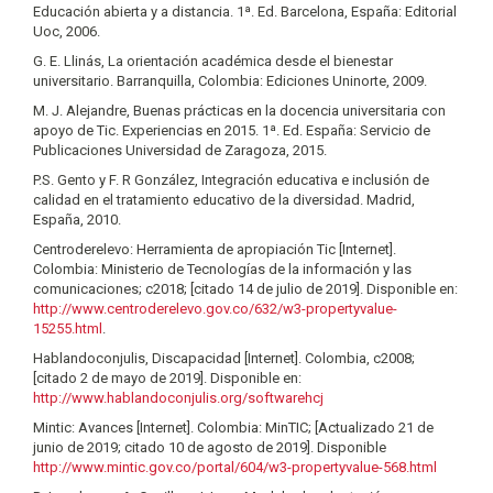
Educación abierta y a distancia. 1ª. Ed. Barcelona, España: Editorial
Uoc, 2006.
G. E. Llinás, La orientación académica desde el bienestar
universitario. Barranquilla, Colombia: Ediciones Uninorte, 2009.
M. J. Alejandre, Buenas prácticas en la docencia universitaria con
apoyo de Tic. Experiencias en 2015. 1ª. Ed. España: Servicio de
Publicaciones Universidad de Zaragoza, 2015.
P.S. Gento y F. R González, Integración educativa e inclusión de
calidad en el tratamiento educativo de la diversidad. Madrid,
España, 2010.
Centroderelevo: Herramienta de apropiación Tic [Internet].
Colombia: Ministerio de Tecnologías de la información y las
comunicaciones; c2018; [citado 14 de julio de 2019]. Disponible en:
http://www.centroderelevo.gov.co/632/w3-propertyvalue-
15255.html
.
Hablandoconjulis, Discapacidad [Internet]. Colombia, c2008;
[citado 2 de mayo de 2019]. Disponible en:
http://www.hablandoconjulis.org/softwarehcj
Mintic: Avances [Internet]. Colombia: MinTIC; [Actualizado 21 de
junio de 2019; citado 10 de agosto de 2019]. Disponible
http://www.mintic.gov.co/portal/604/w3-propertyvalue-568.html