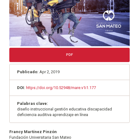
PDF
Publicado:
Apr 2, 2019
DOI:
https://doi.org/10.52948/mare.v1i1.177
Palabras clave:
diseño instruccional gestión educativa discapacidad
deficiencia auditiva aprendizaje en línea
Contenido
Francy Martínez Pinzón
Fundación Universitaria San Mateo