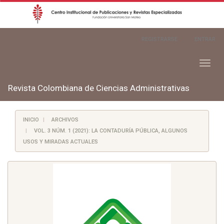
Navegación
REGISTRARSE
ENTRAR
principal
Contenido
principal
Toggl
Barra
naviga
lateral
Revista Colombiana de Ciencias Administrativas
INICIO
ARCHIVOS
VOL. 3 NÚM. 1 (2021): LA CONTADURÍA PÚBLICA, ALGUNOS
USOS Y MIRADAS ACTUALES