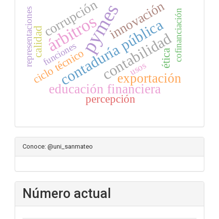
corrupción
innovación
pymes
representaciones
cofinanciación
árbitros
contaduría pública
calidad
contabilidad
funciones
ciclo técnico
ética
usos
exportación
educación financiera
percepción
Conoce: @uni_sanmateo
Número actual