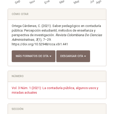
Detalles
CÓMO CITAR
del
artículo
Ortega Cárdenas, C. (2021). Saber pedagógico en contaduría
pública: Percepción estudiantil, métodos de enseñanza y
perspectiva de investigación.
Revista Colombiana De Ciencias
Administrativas
,
3
(1), 7–29.
https://doi.org/10.52948/rcca.v3i1.441
MÁS FORMATOS DE CITA
DESCARGAR CITA
NÚMERO
Vol. 3 Núm. 1 (2021): La contaduría pública, algunos usos y
miradas actuales
SECCIÓN