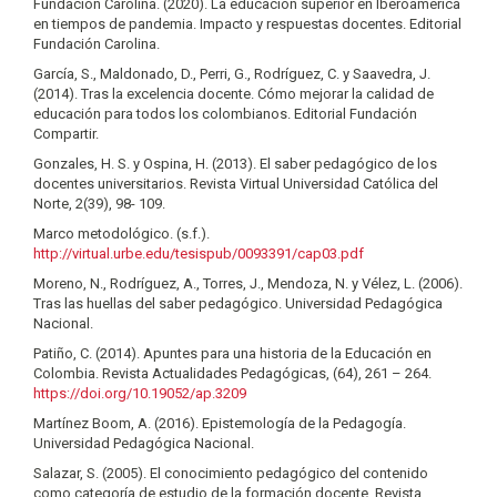
Fundación Carolina. (2020). La educación superior en Iberoamérica
en tiempos de pandemia. Impacto y respuestas docentes. Editorial
Fundación Carolina.
García, S., Maldonado, D., Perri, G., Rodríguez, C. y Saavedra, J.
(2014). Tras la excelencia docente. Cómo mejorar la calidad de
educación para todos los colombianos. Editorial Fundación
Compartir.
Gonzales, H. S. y Ospina, H. (2013). El saber pedagógico de los
docentes universitarios. Revista Virtual Universidad Católica del
Norte, 2(39), 98- 109.
Marco metodológico. (s.f.).
http://virtual.urbe.edu/tesispub/0093391/cap03.pdf
Moreno, N., Rodríguez, A., Torres, J., Mendoza, N. y Vélez, L. (2006).
Tras las huellas del saber pedagógico. Universidad Pedagógica
Nacional.
Patiño, C. (2014). Apuntes para una historia de la Educación en
Colombia. Revista Actualidades Pedagógicas, (64), 261 – 264.
https://doi.org/10.19052/ap.3209
Martínez Boom, A. (2016). Epistemología de la Pedagogía.
Universidad Pedagógica Nacional.
Salazar, S. (2005). El conocimiento pedagógico del contenido
como categoría de estudio de la formación docente. Revista