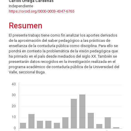
Contenido
Carlos Ortega Cárdenas
Independiente
principal
https://orcid.org/0000-0003-4347-6765
del
Resumen
artículo
El presente trabajo tiene como fin analizar los aportes derivados
de la aproximación del saber pedagógico a las prácticas de
enseñanza de la contaduría pública como disciplina. Para ello se
pondrá en contexto la problemática de la visión pedagógica que
ha primado en el país desde mediados del siglo XX. También se
presentarán datos recogidos en la investigación realizada en el
programa académico de contaduría pública de la Universidad del
Valle, seccional Buga.
Descargas