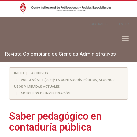
Navegación
REGISTRARSE
ENTRAR
principal
Contenido
principal
Toggl
Barra
naviga
lateral
Revista Colombiana de Ciencias Administrativas
INICIO
ARCHIVOS
VOL. 3 NÚM. 1 (2021): LA CONTADURÍA PÚBLICA, ALGUNOS
USOS Y MIRADAS ACTUALES
ARTÍCULOS DE INVESTIGACIÓN
Saber pedagógico en
contaduría pública