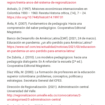
region/treinta-anos-del-sistema-de-regionalizacion
Arévalo, D. (1997). Misiones económicas internacionales en
Colombia 1930 – 1960. Revista Historia crítica, (14), 7 – 24.
https://doi.org/10.7440/histcrit14.1997.01
Ávila, R. (2007). Fundamentos de pedagogía: Hacia una
comprensión del saber pedagógico. Cooperativa Editorial
Magisterio.
Banco de Desarrollo de América Latina [CAF]. (2021, 24 de marzo).
Educación en pandemia: ¿un año perdido para América Latina?
https://www.caf.com/es/actualidad/noticias/2021/03/educacion-
en-pandemia-un-ano-perdido-para-america-latina/
De Zubiría, J. (2010). Los modelos pedagógicos: hacia una
pedagogía dialogante. En A refundar la escuela (2ª ed.).
Cooperativa Editorial Magisterio.
Díaz Villa, M. (2000). La formación de profesores en la educación
superior colombiana: problemas, conceptos, políticas y
estrategias. Secretaria General del ICFES.
Dirección de Regionalización. (2021). Administración central.
Universidad del Valle.
http://regionalizacion.univalle.edu.co/convocatorias/2-
uncategorised/3-administracion-central