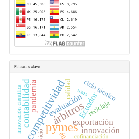
Palabras clave
competitividad
ciclo técnico
calidad
contabilidad
pandemia
innovación científica
usos
Ecuador
evaluación
reciclaje
árbitros
exportación
pymes
innovación
servicio
ética
cofinanciación