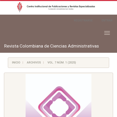
Navegación
REGISTRARSE
ENTRAR
principal
Contenido
principal
Toggl
Barra
naviga
lateral
Revista Colombiana de Ciencias Administrativas
INICIO
ARCHIVOS
VOL. 7 NÚM. 1 (2025)