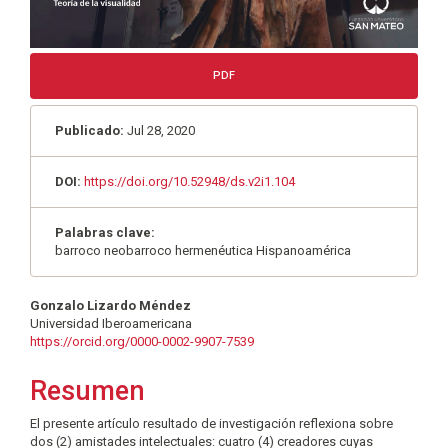
PDF
Publicado:
Jul 28, 2020
DOI:
https://doi.org/10.52948/ds.v2i1.104
Palabras clave:
barroco neobarroco hermenéutica Hispanoamérica
Contenido
Gonzalo Lizardo Méndez
Universidad Iberoamericana
principal
https://orcid.org/0000-0002-9907-7539
del
Resumen
artículo
El presente artículo resultado de investigación reflexiona sobre
dos (2) amistades intelectuales: cuatro (4) creadores cuyas