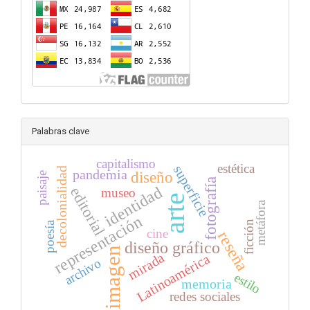
Palabras clave
capitalismo
estética
superficie
decolonialidad
pandemia
diseño
paisaje
fotografía
identidad
editorial
museo
arte
metáfora
representación
ficción
poesía
cine
reseña
diseño gráfico
imagen
mirada
Latinoamérica
archivo
estilo
memoria
redes sociales