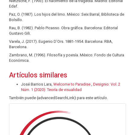
Nietzsche, F. (1993). El nacimiento de la tragedia. Madrid: Editorial
Edaf.
Paz, O. (1987). Los hijos del limo. México: Seix Barral, Biblioteca de
Bolsillo.
Rau, B. (1982). Pablo Picasso. Obra gráfica. Barcelona: Editorial
Gustavo Gili.
Varela, J. (2017). Eugenio D’Ors. 1881-1954. Barcelona: RBA,
Barcelona.
Zambrano, M. (1996). Filosofía y poesía. México: Fondo de Cultura
Económica.
Artículos similares
José Barrios Lara,
Welcome to Paradise
,
Designio: Vol. 2
Núm. 1 (2020): Teoría de visualidad
También puede {advancedSearchLink} para este artículo.
info