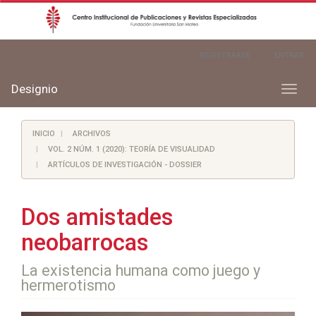
Navegación
REGISTRARSE
ENTRAR
principal
Contenido
principal
Designio
Toggl
Barra
naviga
lateral
INICIO
ARCHIVOS
VOL. 2 NÚM. 1 (2020): TEORÍA DE VISUALIDAD
ARTÍCULOS DE INVESTIGACIÓN - DOSSIER
Dos amistades
neobarrocas
La existencia humana como juego y
hermerotismo