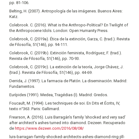
pp. 81-106.
Belting, H. (2007). Antropología de las imágenes. Buenos Aires:
Katz.
Colebrook. C. (2016). What is the Anthropo-Political? En Twilight of
the Anthropocene Idols. London: Open Humanity Press.
Colebrook, C. (2019a). Ética de la extinción, Garza, C. (trad.). Revista
de Filosofía, 51(146), pp. 94-111.
Colebrook, C. (2019b). Extinción feminista, Rodríguez, F. (trad.).
Revista de Filosofía, 51(146), pp. 70-93.
Colebrook, C. (2019c). La extinción de la teoría, Jorge Chávez, J.
(trad.). Revista de Filosofía, 51(146), pp. 44-69.
Derrida, J. (1997). La farmacia de Platón. La diseminación. Madrid:
Fundamentos.
Eurípides (1991). Medea, Tragédias (I). Madrid: Gredos.
Foucault, M. (1994). Les techniques de soi. En Dits et Écrits, IV,
texto n°363. Paris: Gallimard.
Frearson, A. (2016). Luis Barragán’s family ‘shocked and very sad’
after architect’s ashes turned into diamond. Dezeen. Recuperado
de
https://www.dezeen.com/2016/08/08/
luis-barragan-family-shocked-architects-ashes-diamond-ring-jill-