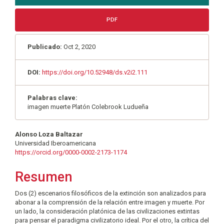
PDF
Publicado:
Oct 2, 2020
DOI:
https://doi.org/10.52948/ds.v2i2.111
Palabras clave:
imagen muerte Platón Colebrook Ludueña
Contenido
Alonso Loza Baltazar
Universidad Iberoamericana
principal
https://orcid.org/0000-0002-2173-1174
del
Resumen
artículo
Dos (2) escenarios filosóficos de la extinción son analizados para
abonar a la comprensión de la relación entre imagen y muerte. Por
un lado, la consideración platónica de las civilizaciones extintas
para pensar el paradigma civilizatorio ideal. Por el otro, la crítica del