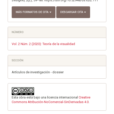
Designio
,
2
(2), 59–86. https://doi.org/10.52948/ds.v2i2.111
MÁS FORMATOS DE CITA
DESCARGAR CITA
NÚMERO
Vol. 2 Núm. 2 (2020): Teoría de la visualidad
SECCIÓN
Artículos de investigación - dossier
Esta obra está bajo una licencia internacional
Creative
Commons Atribución-NoComercial-SinDerivadas 4.0
.