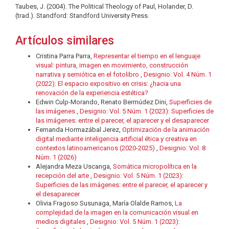
Taubes, J. (2004). The Political Theology of Paul, Holander, D.
(trad.). Standford: Standford University Press.
Artículos similares
Cristina Parra Parra,
Representar el tiempo en el lenguaje
visual: pintura, imagen en movimiento, construcción
narrativa y semiótica en el fotolibro
,
Designio: Vol. 4 Núm. 1
(2022): El espacio expositivo en crisis: ¿hacia una
renovación de la experiencia estética?
Edwin Culp-Morando, Renato Bermúdez Dini,
Superficies de
las imágenes
,
Designio: Vol. 5 Núm. 1 (2023): Superficies de
las imágenes: entre el parecer, el aparecer y el desaparecer
Fernanda Hormazábal Jerez,
Optimización de la animación
digital mediante inteligencia artificial ética y creativa en
contextos latinoamericanos (2020-2025)
,
Designio: Vol. 8
Núm. 1 (2026)
Alejandra Meza Uscanga,
Somática micropolítica en la
recepción del arte
,
Designio: Vol. 5 Núm. 1 (2023):
Superficies de las imágenes: entre el parecer, el aparecer y
el desaparecer
Olivia Fragoso Susunaga, María Olalde Ramos,
La
complejidad de la imagen en la comunicación visual en
medios digitales
,
Designio: Vol. 5 Núm. 1 (2023):