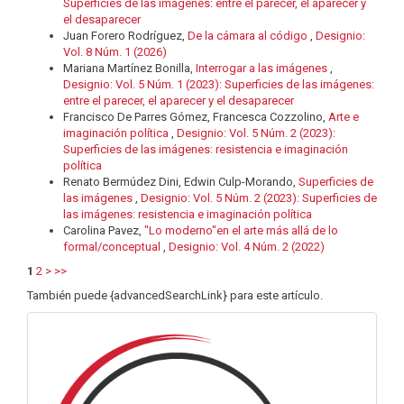
Superficies de las imágenes: entre el parecer, el aparecer y
el desaparecer
Juan Forero Rodríguez,
De la cámara al código
,
Designio:
Vol. 8 Núm. 1 (2026)
Mariana Martínez Bonilla,
Interrogar a las imágenes
,
Designio: Vol. 5 Núm. 1 (2023): Superficies de las imágenes:
entre el parecer, el aparecer y el desaparecer
Francisco De Parres Gómez, Francesca Cozzolino,
Arte e
imaginación política
,
Designio: Vol. 5 Núm. 2 (2023):
Superficies de las imágenes: resistencia e imaginación
política
Renato Bermúdez Dini, Edwin Culp-Morando,
Superficies de
las imágenes
,
Designio: Vol. 5 Núm. 2 (2023): Superficies de
las imágenes: resistencia e imaginación política
Carolina Pavez,
"Lo moderno"en el arte más allá de lo
formal/conceptual
,
Designio: Vol. 4 Núm. 2 (2022)
1
2
>
>>
También puede {advancedSearchLink} para este artículo.
info