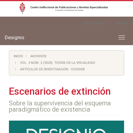
Navegación
REGISTRARSE
ENTRAR
principal
Contenido
principal
Designio
Toggl
Barra
naviga
lateral
INICIO
ARCHIVOS
VOL. 2 NÚM. 2 (2020): TEORÍA DE LA VISUALIDAD
ARTÍCULOS DE INVESTIGACIÓN - DOSSIER
Escenarios de extinción
Sobre la supervivencia del esquema
paradigmático de existencia
Barra
lateral