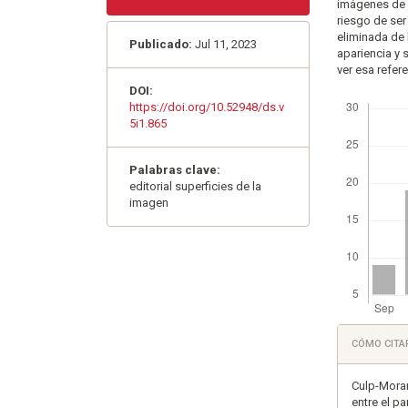
imágenes de r
riesgo de ser
eliminada de 
Publicado:
Jul 11, 2023
apariencia y 
ver esa refere
DOI:
Descargas
https://doi.org/10.52948/ds.v
5i1.865
Palabras clave:
editorial superficies de la
imagen
Detall
CÓMO CITA
del
artícu
Culp-Moran
entre el pa