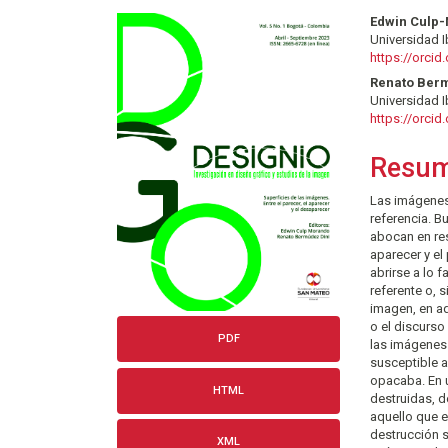
Barra
Conte
Edwin Culp
Universidad 
lateral
princi
https://orci
del
del
Renato Ber
Universidad 
artículo
artícu
https://orci
Resu
Las imágenes
referencia. B
abocan en res
aparecer y el
abrirse a lo 
referente o, s
imagen, en aq
o el discurso
PDF
las imágenes 
susceptible a
opacaba. En ú
HTML
destruidas, d
aquello que 
destrucción s
XML