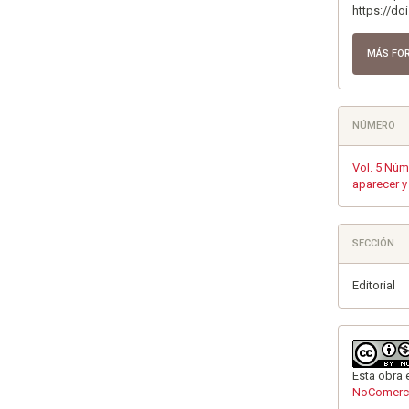
https://do
MÁS FO
NÚMERO
Vol. 5 Núm.
aparecer y
SECCIÓN
Editorial
Esta obra 
NoComerci