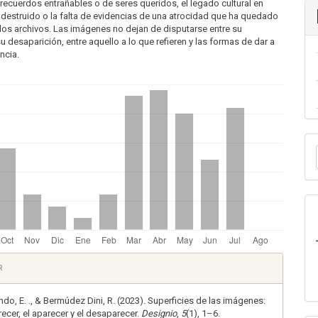
ecuerdos entrañables o de seres queridos, el legado cultural en
 destruido o la falta de evidencias de una atrocidad que ha quedado
los archivos. Las imágenes no dejan de disputarse entre su
su desaparición, entre aquello a lo que refieren y las formas de dar a
ncia.
E
u
a
es
R
lo
do, E. ., & Bermúdez Dini, R. (2023). Superficies de las imágenes:
recer, el aparecer y el desaparecer.
Designio
,
5
(1), 1–6.