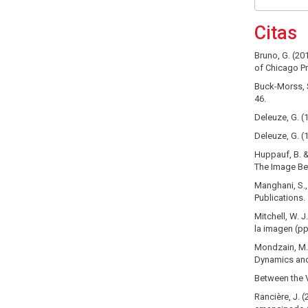
Citas
Bruno, G. (20
of Chicago P
Buck-Morss, S
46.
Deleuze, G. (
Deleuze, G. (
Huppauf, B. &
The Image Bet
Manghani, S.,
Publications.
Mitchell, W. J
la imagen (p
Mondzain, M. 
Dynamics and
Between the V
Rancière, J. 