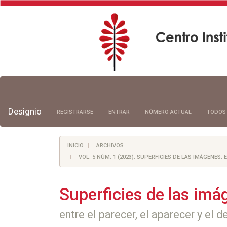
Navegación
principal
Contenido
principal
Designio
REGISTRARSE
ENTRAR
NÚMERO ACTUAL
TODOS
Barra
lateral
INICIO
ARCHIVOS
VOL. 5 NÚM. 1 (2023): SUPERFICIES DE LAS IMÁGENES:
Superficies de las imá
entre el parecer, el aparecer y el 