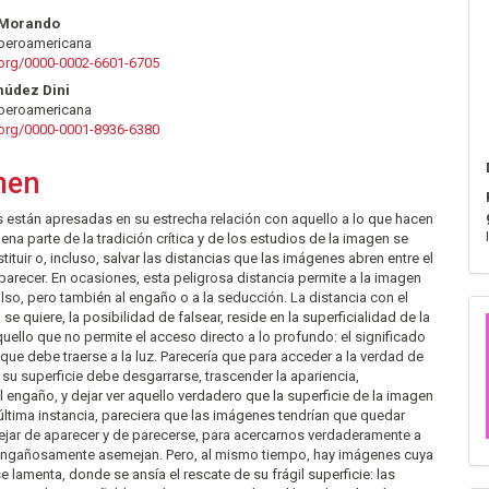
nido
-Morando
Iberoamericana
pal
d.org/0000-0002-6601-6705
múdez Dini
Iberoamericana
lo
d.org/0000-0001-8936-6380
men
 están apresadas en su estrecha relación con aquello a lo que hacen
uena parte de la tradición crítica y de los estudios de la imagen se
tituir o, incluso, salvar las distancias que las imágenes abren entre el
 parecer. En ocasiones, esta peligrosa distancia permite a la imagen
falso, pero también al engaño o a la seducción. La distancia con el
i se quiere, la posibilidad de falsear, reside en la superficialidad de la
uello que no permite el acceso directo a lo profundo: el significado
 que debe traerse a la luz. Parecería que para acceder a la verdad de
su superficie debe desgarrarse, trascender la apariencia,
l engaño, y dejar ver aquello verdadero que la superficie de la imagen
ltima instancia, pareciera que las imágenes tendrían que quedar
ejar de aparecer y de parecerse, para acercarnos verdaderamente a
engañosamente asemejan. Pero, al mismo tiempo, hay imágenes cuya
e lamenta, donde se ansía el rescate de su frágil superficie: las