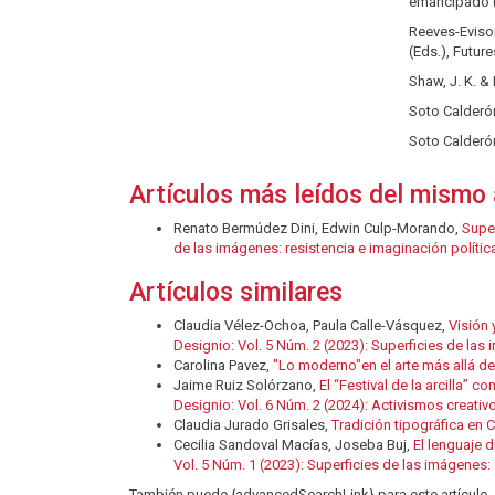
emancipado (
Reeves-Evison
(Eds.), Futur
Shaw, J. K. &
Soto Calderón
Soto Calderón
Artículos más leídos del mismo 
Renato Bermúdez Dini, Edwin Culp-Morando,
Supe
de las imágenes: resistencia e imaginación polític
Artículos similares
Claudia Vélez-Ochoa, Paula Calle-Vásquez,
Visión 
Designio: Vol. 5 Núm. 2 (2023): Superficies de las 
Carolina Pavez,
"Lo moderno"en el arte más allá d
Jaime Ruiz Solórzano,
El “Festival de la arcilla” 
Designio: Vol. 6 Núm. 2 (2024): Activismos creati
Claudia Jurado Grisales,
Tradición tipográfica en
Cecilia Sandoval Macías, Joseba Buj,
El lenguaje 
Vol. 5 Núm. 1 (2023): Superficies de las imágenes: 
También puede {advancedSearchLink} para este artículo.