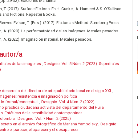
pp. 29-52). Ediciones Manantial.
, T. (2017). Surface Fictions. En H. Gunkel, A. Hameed & S. O’Sullivan
es and Fictions. Repeater Books.
 Reeves-Evison, T. (Eds.). (2017). Fiction as Method. Sternberg Press.
, A. (2020). La performatividad de las imágenes. Metales pesados.
, A. (2022). Imaginación material. Metales pesados.
autor/a
rficies de las imágenes
,
Designio: Vol. 5 Núm. 2 (2023): Superficies
a
y desarrollo del director de arte publicitario local en el siglo XXI
,
imágenes: resistencia e imaginación política
e lo formal/conceptual
,
Designio: Vol. 4 Núm. 2 (2022)
como práctica ciudadana activista del departamento del Huila
,
vos. Estéticas de la sensibilidad contemporánea
 Colombia
,
Designio: Vol. 7 Núm. 2 (2025)
discreto en el archivo fotográfico de Mariana Yampolsky
,
Designio:
entre el parecer, el aparecer y el desaparecer