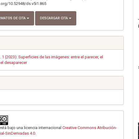
i.org/10.52948/ds.v5i1.865
RMATOS DE CITA
DESCARGAR CITA
 1 (2023): Superficies de las imágenes: entre el parecer, el
 el desaparecer
está bajo una licencia internacional
Creative Commons Atribución-
al-SinDerivadas 4.0
.