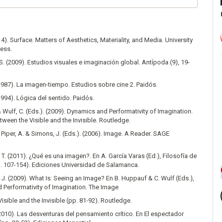
14). Surface. Matters of Aesthetics, Materiality, and Media. University
ress.
. (2009). Estudios visuales e imaginación global. Antípoda (9), 19-
1987). La imagen-tiempo. Estudios sobre cine 2. Paidós.
1994). Lógica del sentido. Paidós.
 Wulf, C. (Eds.). (2009). Dynamics and Performativity of Imagination.
ween the Visible and the Invisible. Routledge.
 Piper, A. & Simons, J. (Eds.). (2006). Image. A Reader. SAGE
. T. (2011). ¿Qué es una imagen?. En A. García Varas (Ed.), Filosofía de
p. 107-154). Ediciones Universidad de Salamanca.
J. (2009). What Is: Seeing an Image? En B. Huppauf & C. Wulf (Eds.),
 Performativity of Imagination. The Image
isible and the Invisible (pp. 81-92). Routledge.
(2010). Las desventuras del pensamiento crítico. En El espectador