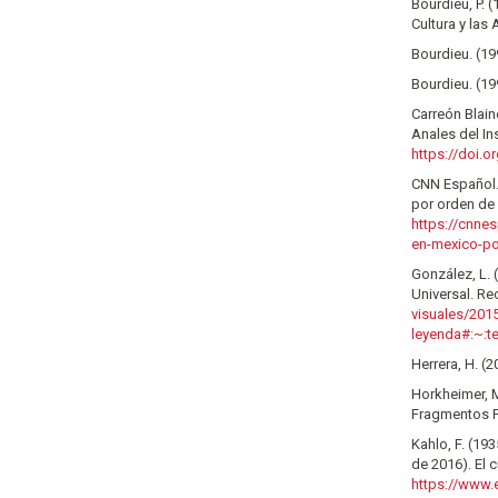
Bourdieu, P. 
Cultura y las 
Bourdieu. (19
Bourdieu. (19
Carreón Blain
Anales del Ins
https://doi.o
CNN Español. 
por orden de
https://cnne
en-mexico-po
González, L. 
Universal. R
visuales/201
leyenda#:~
Herrera, H. (2
Horkheimer, M.
Fragmentos Fi
Kahlo, F. (19
de 2016). El 
https://www.