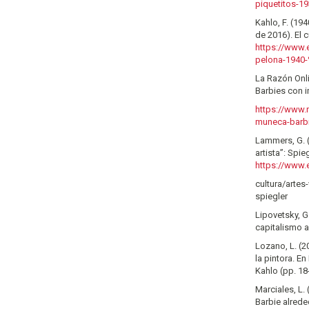
piquetitos-1
Kahlo, F. (19
de 2016). El 
https://www.
pelona-1940
La Razón Onli
Barbies con 
https://www.
muneca-barbi
Lammers, G. 
artista”: Spi
https://www.e
cultura/arte
spiegler
Lipovetsky, G.
capitalismo a
Lozano, L. (2
la pintora. E
Kahlo (pp. 1
Marciales, L
Barbie alred