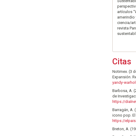
Sustentabi
perspectiv
artículos “
amerindio 
ciencia/ar
revista Pa
sustentabl
Citas
Notimex. (3 d
Expansión. 
yandy-warhol-
Barbosa, A. (
de Investigac
https://dialn
Barragán, A. 
icono pop. E
https://elpa
Breton, A. (1