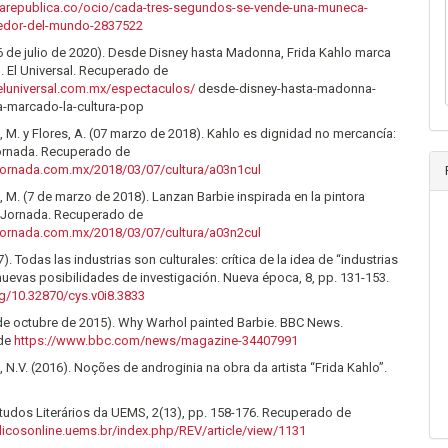
larepublica.co/ocio/cada-tres-segundos-se-vende-una-muneca-
dedor-del-mundo-2837522
(6 de julio de 2020). Desde Disney hasta Madonna, Frida Kahlo marca
p. El Universal. Recuperado de
eluniversal.com.mx/espectaculos/
desde-disney-hasta-madonna-
ha-marcado-la-cultura-pop
M. y Flores, A. (07 marzo de 2018). Kahlo es dignidad no mercancía:
ornada. Recuperado de
jornada.com.mx/2018/03/07/cultura/a03n1cul
M. (7 de marzo de 2018). Lanzan Barbie inspirada en la pintora
 Jornada. Recuperado de
jornada.com.mx/2018/03/07/cultura/a03n2cul
). Todas las industrias son culturales: crítica de la idea de “industrias
 nuevas posibilidades de investigación. Nueva época, 8, pp. 131-153.
rg/10.32870/cys.v0i8.3833
 de octubre de 2015). Why Warhol painted Barbie. BBC News.
 de
https://www.bbc.com/news/magazine-34407991
 N.V. (2016). Noções de androginia na obra da artista “Frida Kahlo”.
tudos Literários da UEMS, 2(13), pp. 158-176. Recuperado de
odicosonline.uems.br/index.php/REV/article/view/1131