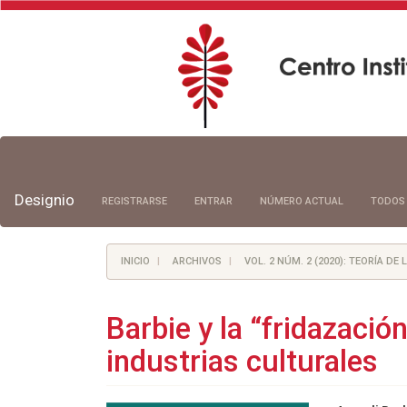
Navegación
principal
Contenido
principal
Designio
REGISTRARSE
ENTRAR
NÚMERO ACTUAL
TODOS
Barra
lateral
INICIO
ARCHIVOS
VOL. 2 NÚM. 2 (2020): TEORÍA DE
Barbie y la “fridazació
industrias culturales