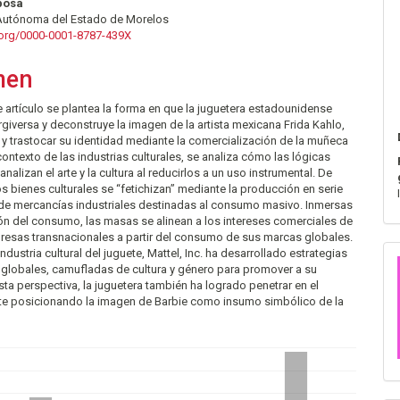
nido
bosa
Autónoma del Estado de Morelos
pal
d.org/0000-0001-8787-439X
men
lo
e artículo se plantea la forma en que la juguetera estadounidense
tergiversa y deconstruye la imagen de la artista mexicana Frida Kahlo,
la y trastocar su identidad mediante la comercialización de la muñeca
 contexto de las industrias culturales, se analiza cómo las lógicas
analizan el arte y la cultura al reducirlos a un uso instrumental. De
s bienes culturales se “fetichizan” mediante la producción en serie
 de mercancías industriales destinadas al consumo masivo. Inmersas
ión del consumo, las masas se alinean a los intereses comerciales de
esas transnacionales a partir del consumo de sus marcas globales.
 industria cultural del juguete, Mattel, Inc. ha desarrollado estrategias
 globales, camufladas de cultura y género para promover a su
ta perspectiva, la juguetera también ha logrado penetrar en el
te posicionando la imagen de Barbie como insumo simbólico de la