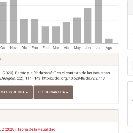
es
E
R
u
lo
 (2020). Barbie y la “fridazación” en el contexto de las industrias
a
.
Designio
,
2
(2), 114–143. https://doi.org/10.52948/ds.v2i2.113
RMATOS DE CITA
DESCARGAR CITA
 2 (2020): Teoría de la visualidad