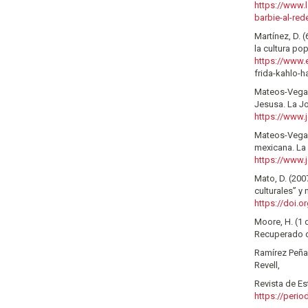
https://www.
barbie-al-re
Martínez, D. 
la cultura po
https://www.
frida-kahlo-
Mateos-Vega, 
Jesusa. La J
https://www.
Mateos-Vega, 
mexicana. La
https://www.
Mato, D. (2007
culturales” y
https://doi.o
Moore, H. (1
Recuperado
Ramírez Peña,
Revell,
Revista de Es
https://peri