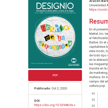
Barra
Conte
Araceli Bar
Universidad 
lateral
princi
https://orci
del
del
Resu
artículo
artícu
En el present
Mattel, Inc. 
al fetichizar
Barbie. En el
capitalistas b
este modo, lo
de todo tipo
en la alienac
las megaempr
Inscrita en la
de marketing
PDF
muñeca. En es
campo del ar
cultura pop.
Publicado:
Oct 2, 2020
Descargas
DOI:
https://doi.org/10.52948/ds.v