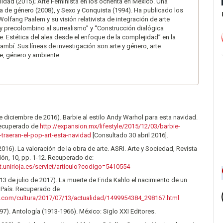
lidad (2015); Arte Feminista en los ochenta en México. Una
a de género (2008), y Sexo y Conquista (1994). Ha publicado los
Wolfang Paalem y su visión relativista de integración de arte
y precolombino al surrealismo” y “Construcción dialógica
te. Estética del alea desde el enfoque de la complejidad” en la
nambí. Sus líneas de investigación son arte y género, arte
e, género y ambiente.
e diciembre de 2016). Barbie al estilo Andy Warhol para esta navidad.
Recuperado de
http://expansion.mx/lifestyle/2015/12/03/barbie-
traeran-el-pop-art-esta-navidad
[Consultado 30 abril 2016].
2016). La valoración de la obra de arte. ASRI. Arte y Sociedad, Revista
ión, 10, pp. 1-12. Recuperado de:
et.unirioja.es/servlet/articulo?codigo=5410554
(13 de julio de 2017). La muerte de Frida Kahlo el nacimiento de un
l País. Recuperado de
is.com/cultura/2017/07/13/actualidad/1499954384_298167.html
997). Antología (1913-1966). México: Siglo XXI Editores.