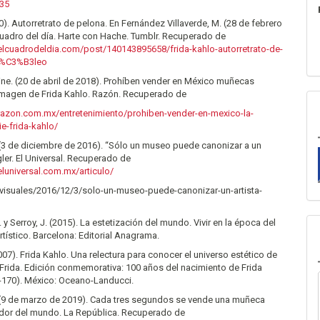
935
40). Autorretrato de pelona. En Fernández Villaverde, M. (28 de febrero
cuadro del día. Harte con Hache. Tumblr. Recuperado de
elcuadrodeldia.com/post/140143895658/frida-kahlo-autorretrato-de-
-%C3%B3leo
ne. (20 de abril de 2018). Prohíben vender en México muñecas
imagen de Frida Kahlo. Razón. Recuperado de
razon.com.mx/entretenimiento/prohiben-vender-en-mexico-la-
e-frida-kahlo/
(3 de diciembre de 2016). “Sólo un museo puede canonizar a un
egler. El Universal. Recuperado de
luniversal.com.mx/articulo/
s-visuales/2016/12/3/solo-un-museo-puede-canonizar-un-artista-
 y Serroy, J. (2015). La estetización del mundo. Vivir en la época del
rtístico. Barcelona: Editorial Anagrama.
007). Frida Kahlo. Una relectura para conocer el universo estético de
n Frida. Edición conmemorativa: 100 años del nacimiento de Frida
8-170). México: Oceano-Landucci.
. (9 de marzo de 2019). Cada tres segundos se vende una muñeca
edor del mundo. La República. Recuperado de