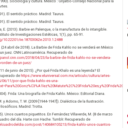
(1990). Sociología y cultura. México : Grijalbo-Consejo Nacional para la
Artes.
91). El sentido práctico. Madrid: Taurus.
91). El sentido práctico. Madrid: Taurus.
e, E. (2013). Barbie en Palenque, o la manufactura de lo intangible.
tituto de Investigaciones Estéticas, 1(1), pp. 65-91.
rg/10.22201/iie.18703062e.2013.1.2488
(24 abril de 2018). La Barbie de Frida Kahlo no se venderá en México
 un juez. CNN Latinoamérica. Recuperado de
spanol.cnn.com/2018/04/23/la-barbie-de-frida-kahlo-no-se-vendera-
rorden-de-un-juez/
(11 de junio de 2015). ¿Por qué Frida Khalo es una leyenda? El
ecuperado de
https://www.eluniversal.com.mx/articulo/cultura/artes-
5/06/11/por-que-frida-kahlo-es-una-
:text=Para%20Gonz%C3%A1lez%20Matute%2C%20Frida%20es,y%20Frida%20
004). Frida: Una biografía de Frida Kahlo. México: Editorial Diana.
 y Adorno, T. W. (2009 [1944-1947]). Dialéctica de la Ilustración.
losóficos. Madrid: Trotta.
35). Unos cuantos piquetitos. En Fernández Villaverde, M. (8 de marzo
cuadro del día. Harte con Hache. Tumblr. Recuperado de
elcuadrodeldia.com/post/140684105213/frida-kahlo-unos-cuantos-