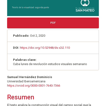
PDF
Publicado:
Oct 2, 2020
DOI:
https://doi.org/10.52948/ds.v2i2.110
Palabras clave:
Cuba lunes de revolución estudios visuales semanario
Contenido
Samuel Hernández Dominicis
Universidad Iberoamericana
principal
https://orcid.org/0000-0001-7640-7366
del
Resumen
artículo
El texto analiza la construcción visual del campo social que la