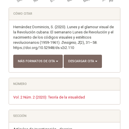
Detalles
CÓMO CITAR
del
artículo
Hernández Dominicis, S. (2020). Lunes y el glamour visual de
la Revolución cubana: El semanario Lunes de Revolución y el
nacimiento de los códigos visuales y estéticos
revolucionarios (1959-1961).
Designio
,
2
(2), 31–58.
https://doi.org/10.52948/ds.v2i2.110
MÁS FORMATOS DE CITA
DESCARGAR CITA
NÚMERO
Vol. 2 Núm. 2 (2020): Teoría de la visualidad
SECCIÓN