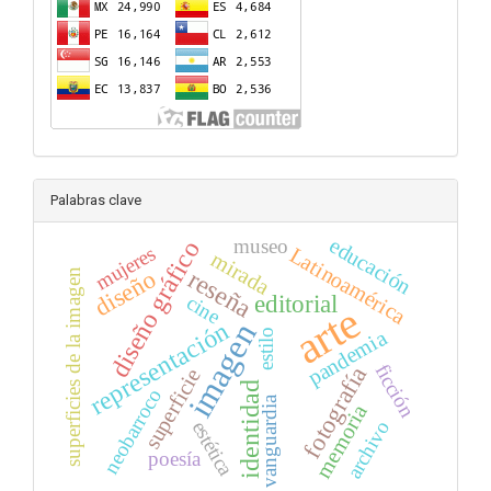
Palabras clave
educación
museo
diseño gráfico
mujeres
Latinoamérica
mirada
diseño
reseña
superficies de la imagen
editorial
cine
arte
imagen
representación
pandemia
estilo
ficción
fotografía
superficie
identidad
neobarroco
vanguardia
memoria
archivo
estética
poesía