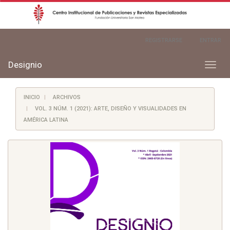
Navegación
REGISTRARSE
ENTRAR
principal
Contenido
principal
Designio
Toggl
Barra
naviga
lateral
INICIO
ARCHIVOS
VOL. 3 NÚM. 1 (2021): ARTE, DISEÑO Y VISUALIDADES EN
AMÉRICA LATINA