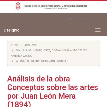
Navegación
REGISTRARSE
ENTRAR
principal
Contenido
principal
Designio
Toggl
Barra
naviga
lateral
INICIO
ARCHIVOS
VOL. 3 NÚM. 1 (2021): ARTE, DISEÑO Y VISUALIDADES EN
AMÉRICA LATINA
ARTÍCULOS DE INVESTIGACIÓN - DOSSIER
Análisis de la obra
Conceptos sobre las artes
por Juan León Mera
(1894)