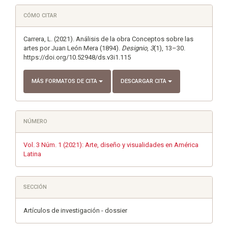
Detalles
CÓMO CITAR
del
artículo
Carrera, L. (2021). Análisis de la obra Conceptos sobre las
artes por Juan León Mera (1894).
Designio
,
3
(1), 13–30.
https://doi.org/10.52948/ds.v3i1.115
MÁS FORMATOS DE CITA
DESCARGAR CITA
NÚMERO
Vol. 3 Núm. 1 (2021): Arte, diseño y visualidades en América
Latina
SECCIÓN
Artículos de investigación - dossier