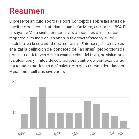
del
Resumen
artículo
El presente artículo aborda la obra Conceptos sobre las artes del
escritor y político ecuatoriano Juan León Mera, escrito en 1894. El
ensayo de Mera sienta perspectivas personales del autor con
respecto al mundo de las artes, sus características y su rol
espiritual en la sociedad decimonónica. Entonces, el objetivo es
analizar la definición del concepto de “las artes”, proporcionada
por el autor. A través de una examinación del texto, se vislumbran
los alcances y límites de esta palabra dentro del contexto de las
sociedades modernas de finales del siglo XIX consideradas por
Mera como culturas civilizadas.
Descargas