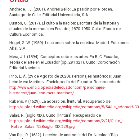
Andrade, I. J. (2001). Andrés Bello: La pasión por el orden.
Santiago de Chile: Editorial Universitaria, S.A.
Bustos, G. (2017). El culto a la nación: Escritura de la historia y
rituales de la memoria en Ecuador, 1870-1950. Quito: Fondo de
Cultura Económica.
Hegel, G. W. (1989). Lecciones sobre la estética. Madrid: Ediciones
Akal, S.A.
Mera, J. l. (1894). Conceptos sobre las artes. En B. C. Ecuador,
Teoría del arte en el Ecuador (pp. 291 321). Quito: Corporación
Editorial Nacional.
Pino, E. Á. (29 de Agosto de 2020). Personajes históricos: Juan
León Mera Martínez. Enciclopedia del Ecuador. Recuperado de
http://www.enciclopediadelecuador.com/personajes-
historicos/juan-leon-mera-martinez/
Rubens, P. (1629). La adoración. [Pintura]. Recuperado de
https://upload.wikimedia.org/wikipedia/commons/5/54/La_adoraci
Salas, R. (siglo XIX). Quito. [Pintura]. Recuperado de
https://upload.wikimedia.org/wikipedia/commons/2/2f/Quito_-
_Rafael_Salas_%28siglo_XIX%29.jpg
Van Rijn, R. (1632). Lección de anatomía del Dr. Nicolaes Tulp.