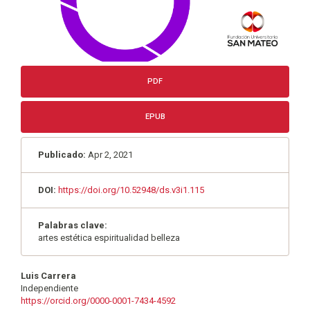
PDF
EPUB
Publicado:
Apr 2, 2021
DOI:
https://doi.org/10.52948/ds.v3i1.115
Palabras clave:
artes estética espiritualidad belleza
Contenido
Luis Carrera
Independiente
principal
https://orcid.org/0000-0001-7434-4592