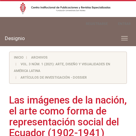
Navegación
REGISTRARSE
ENTRAR
principal
Contenido
principal
Designio
Toggl
Barra
naviga
lateral
INICIO
ARCHIVOS
VOL. 3 NÚM. 1 (2021): ARTE, DISEÑO Y VISUALIDADES EN
AMÉRICA LATINA
ARTÍCULOS DE INVESTIGACIÓN - DOSSIER
Las imágenes de la nación,
el arte como forma de
representación social del
Ecuador (1902-1941)