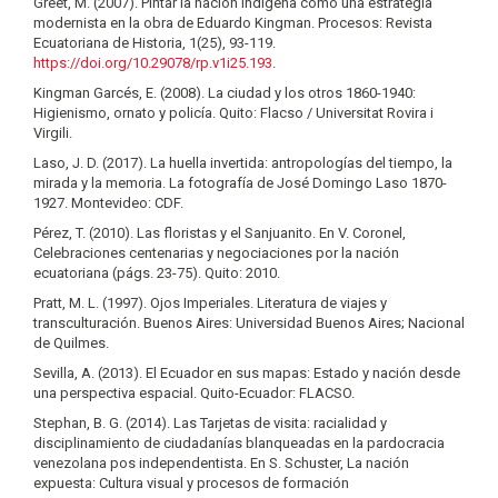
Greet, M. (2007). Pintar la nación indígena como una estrategia
modernista en la obra de Eduardo Kingman. Procesos: Revista
Ecuatoriana de Historia, 1(25), 93-119.
https://doi.org/10.29078/rp.v1i25.193
.
Kingman Garcés, E. (2008). La ciudad y los otros 1860-1940:
Higienismo, ornato y policía. Quito: Flacso / Universitat Rovira i
Virgili.
Laso, J. D. (2017). La huella invertida: antropologías del tiempo, la
mirada y la memoria. La fotografía de José Domingo Laso 1870-
1927. Montevideo: CDF.
Pérez, T. (2010). Las floristas y el Sanjuanito. En V. Coronel,
Celebraciones centenarias y negociaciones por la nación
ecuatoriana (págs. 23-75). Quito: 2010.
Pratt, M. L. (1997). Ojos Imperiales. Literatura de viajes y
transculturación. Buenos Aires: Universidad Buenos Aires; Nacional
de Quilmes.
Sevilla, A. (2013). El Ecuador en sus mapas: Estado y nación desde
una perspectiva espacial. Quito-Ecuador: FLACSO.
Stephan, B. G. (2014). Las Tarjetas de visita: racialidad y
disciplinamiento de ciudadanías blanqueadas en la pardocracia
venezolana pos independentista. En S. Schuster, La nación
expuesta: Cultura visual y procesos de formación