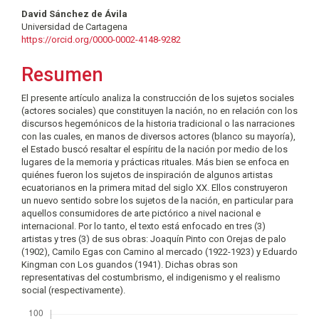
Contenido
David Sánchez de Ávila
Universidad de Cartagena
principal
https://orcid.org/0000-0002-4148-9282
del
Resumen
artículo
El presente artículo analiza la construcción de los sujetos sociales
(actores sociales) que constituyen la nación, no en relación con los
discursos hegemónicos de la historia tradicional o las narraciones
con las cuales, en manos de diversos actores (blanco su mayoría),
el Estado buscó resaltar el espíritu de la nación por medio de los
lugares de la memoria y prácticas rituales. Más bien se enfoca en
quiénes fueron los sujetos de inspiración de algunos artistas
ecuatorianos en la primera mitad del siglo XX. Ellos construyeron
un nuevo sentido sobre los sujetos de la nación, en particular para
aquellos consumidores de arte pictórico a nivel nacional e
internacional. Por lo tanto, el texto está enfocado en tres (3)
artistas y tres (3) de sus obras: Joaquín Pinto con Orejas de palo
(1902), Camilo Egas con Camino al mercado (1922-1923) y Eduardo
Kingman con Los guandos (1941). Dichas obras son
representativas del costumbrismo, el indigenismo y el realismo
social (respectivamente).
Descargas