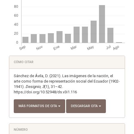
Detalles
CÓMO CITAR
del
artículo
Sánchez de Ávila, D. (2021). Las imágenes de la nación, el
arte como forma de representación social del Ecuador (1902-
1941).
Designio
,
3
(1), 31–42.
https://doi.org/10.52948/ds.v3i1.116
MÁS FORMATOS DE CITA
DESCARGAR CITA
NÚMERO