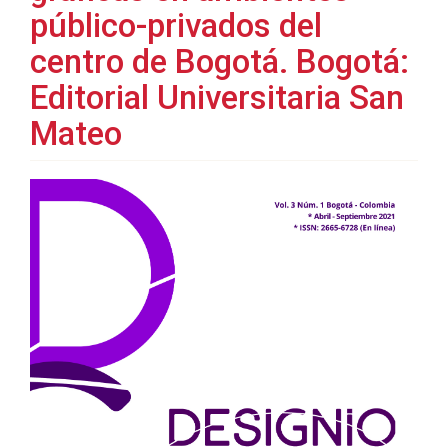
público-privados del
centro de Bogotá. Bogotá:
Editorial Universitaria San
Mateo
Barra
lateral
del
artículo