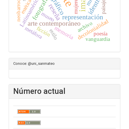
identidad
fotografía
Latinoamérica
neobarroco
mujeres
estética
paisaje
reseña
museo
representación
decolonialidad
arte contemporáneo
archivo
memoria
ficción
metáfora
estilo
poesía
vanguardia
Conoce: @uni_sanmateo
Número actual