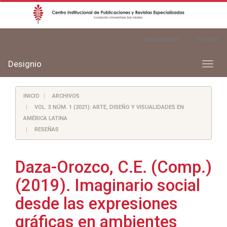
Navegación
REGISTRARSE
ENTRAR
principal
Contenido
principal
Designio
Toggl
Barra
naviga
lateral
INICIO
ARCHIVOS
VOL. 3 NÚM. 1 (2021): ARTE, DISEÑO Y VISUALIDADES EN
AMÉRICA LATINA
RESEÑAS
Daza-Orozco, C.E. (Comp.)
(2019). Imaginario social
desde las expresiones
gráficas en ambientes