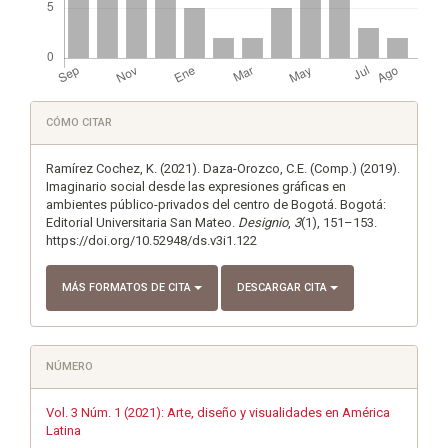
Detalles
CÓMO CITAR
del
artículo
Ramírez Cochez, K. (2021). Daza-Orozco, C.E. (Comp.) (2019).
Imaginario social desde las expresiones gráficas en
ambientes público-privados del centro de Bogotá. Bogotá:
Editorial Universitaria San Mateo.
Designio
,
3
(1), 151–153.
https://doi.org/10.52948/ds.v3i1.122
MÁS FORMATOS DE CITA
DESCARGAR CITA
NÚMERO
Vol. 3 Núm. 1 (2021): Arte, diseño y visualidades en América
Latina