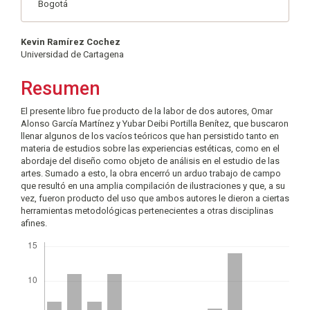
Bogotá
Contenido
Kevin Ramírez Cochez
Universidad de Cartagena
principal
del
Resumen
artículo
El presente libro fue producto de la labor de dos autores, Omar
Alonso García Martínez y Yubar Deibi Portilla Benítez, que buscaron
llenar algunos de los vacíos teóricos que han persistido tanto en
materia de estudios sobre las experiencias estéticas, como en el
abordaje del diseño como objeto de análisis en el estudio de las
artes. Sumado a esto, la obra encerró un arduo trabajo de campo
que resultó en una amplia compilación de ilustraciones y que, a su
vez, fueron producto del uso que ambos autores le dieron a ciertas
herramientas metodológicas pertenecientes a otras disciplinas
afines.
Descargas