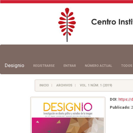
Navegación
principal
Contenido
principal
Designio
REGISTRARSE
ENTRAR
NÚMERO ACTUAL
TODOS
Barra
lateral
INICIO
ARCHIVOS
VOL. 1 NÚM. 1 (2019)
DOI:
https://
Publicado: