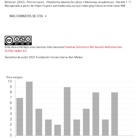
Editorial. (2022). Preliminares .
Plataforma Abierta De Libros Y Memorias Académicas - PALMA
, 1–7.
Recuperado a partir de https://cipres.sanmateo.edu.co/ojs/index.php/libros/article/view/498
MÁS FORMATOS DE CITA
Esta obra está bajo una licencia internacional
Creative Commons Atribución-NoComercial-
SinDerivadas 4.0
.
Derechos de autor 2022 Fundación Universitaria San Mateo
Descargas