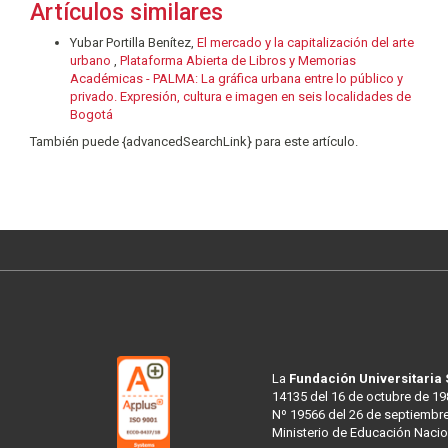
Artículos similares
Yubar Portilla Benítez,
El mercado y la capitalización del arte
urbano
,
Plataforma Abierta de Libros y Memorias
Académicas - PALMA: La gráfica urbana entre lo público y
privado. Expresión, cultura e imagen en seis localidades de
Bogotá
También puede {advancedSearchLink} para este artículo.
La
Fundación Universitaria
14135 del 16 de octubre de 19
Nº 19566 del 26 de septiembre
Ministerio de Educación Nacio