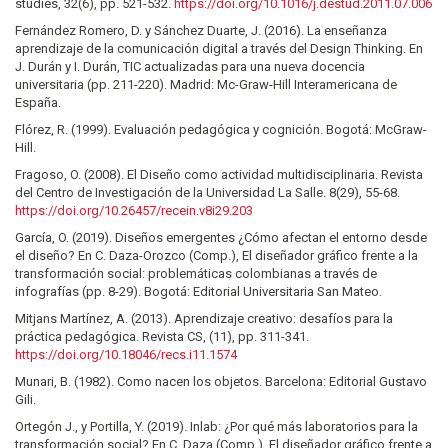
studies, 32(6), pp. 521-532.
https://doi.org/10.1016/j.destud.2011.07.006
Fernández Romero, D. y Sánchez Duarte, J. (2016). La enseñanza
aprendizaje de la comunicación digital a través del Design Thinking. En
J. Durán y I. Durán, TIC actualizadas para una nueva docencia
universitaria (pp. 211-220). Madrid: Mc-Graw-Hill Interamericana de
España.
Flórez, R. (1999). Evaluación pedagógica y cognición. Bogotá: McGraw-
Hill.
Fragoso, O. (2008). El Diseño como actividad multidisciplinaria. Revista
del Centro de Investigación de la Universidad La Salle. 8(29), 55-68.
https://doi.org/10.26457/recein.v8i29.203
García, O. (2019). Diseños emergentes ¿Cómo afectan el entorno desde
el diseño? En C. Daza-Orozco (Comp.), El diseñador gráfico frente a la
transformación social: problemáticas colombianas a través de
infografías (pp. 8-29). Bogotá: Editorial Universitaria San Mateo.
Mitjans Martínez, A. (2013). Aprendizaje creativo: desafíos para la
práctica pedagógica. Revista CS, (11), pp. 311-341.
https://doi.org/10.18046/recs.i11.1574
Munari, B. (1982). Como nacen los objetos. Barcelona: Editorial Gustavo
Gili.
Ortegón J., y Portilla, Y. (2019). Inlab: ¿Por qué más laboratorios para la
transformación social? En C. Daza (Comp.), El diseñador gráfico frente a