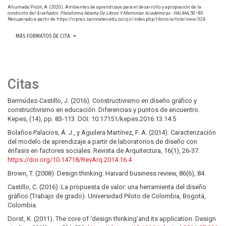
Ahumada Picón, A. (2020). Ambientes de aprendizaje para el desarrollo y apropiación de la
condición del diseñador.
Plataforma Abierta De Libros Y Memorias Académicas - PALMA
, 50–80.
Recuperado a partir de https://cipres.sanmateo.edu.co/ojs/index.php/libros/article/view/324
MÁS FORMATOS DE CITA
Citas
Bermúdez-Castillo, J. (2016). Constructivismo en diseño gráfico y
constructivismo en educación. Diferencias y puntos de encuentro.
Kepes, (14), pp. 83-113. DOI: 10.17151/kepes.2016.13.14.5
Bolaños Palacios, Á. J., y Aguilera Martínez, F. A. (2014). Caracterización
del modelo de aprendizaje a partir de laboratorios de diseño con
énfasis en factores sociales. Revista de Arquitectura, 16(1), 26-37.
https://doi.org/10.14718/RevArq.2014.16.4
Brown, T. (2008). Design thinking. Harvard business review, 86(6), 84.
Castillo, C. (2016). La propuesta de valor: una herramienta del diseño
gráfico (Trabajo de grado). Universidad Piloto de Colombia, Bogotá,
Colombia.
Dorst, K. (2011). The core of ‘design thinking’and its application. Design