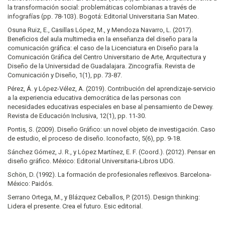
la transformación social: problemáticas colombianas a través de
infografías (pp. 78-103). Bogotá: Editorial Universitaria San Mateo.
Osuna Ruiz, E., Casillas López, M., y Mendoza Navarro, L. (2017).
Beneficios del aula multimedia en la enseñanza del diseño para la
comunicación gráfica: el caso de la Licenciatura en Diseño para la
Comunicación Gráfica del Centro Universitario de Arte, Arquitectura y
Diseño de la Universidad de Guadalajara. Zincografía. Revista de
Comunicación y Diseño, 1(1), pp. 73-87.
Pérez, Á. y López-Vélez, A. (2019). Contribución del aprendizaje-servicio
a la experiencia educativa democrática de las personas con
necesidades educativas especiales en base al pensamiento de Dewey.
Revista de Educación Inclusiva, 12(1), pp. 11-30.
Pontis, S. (2009). Diseño Gráfico: un novel objeto de investigación. Caso
de estudio, el proceso de diseño. Iconofacto, 5(6), pp. 9-18.
Sánchez Gómez, J. R., y López Martínez, E. F. (Coord.). (2012). Pensar en
diseño gráfico. México: Editorial Universitaria-Libros UDG.
Schön, D. (1992). La formación de profesionales reflexivos. Barcelona-
México: Paidós.
Serrano Ortega, M., y Blázquez Ceballos, P. (2015). Design thinking:
Lidera el presente. Crea el futuro. Esic editorial.