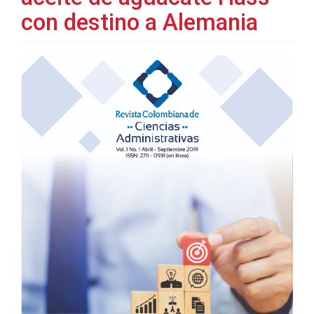
con destino a Alemania
Barra
lateral
del
artículo