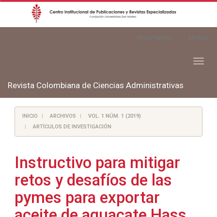
Navegación
REGISTRARSE
ENTRAR
principal
Contenido
principal
Toggl
Barra
naviga
lateral
Revista Colombiana de Ciencias Administrativas
INICIO
ARCHIVOS
VOL. 1 NÚM. 1 (2019)
ARTÍCULOS DE INVESTIGACIÓN
Instructivo para mitigar
retos y desafíos de las
pymes para exportar
aceite de aguacate Hass