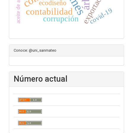
pymes
exportación
ecodiseño
contabilidad
covid-19
corrupción
Conoce: @uni_sanmateo
Número actual