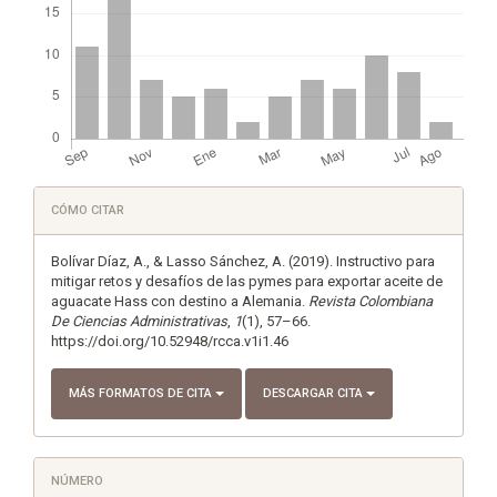
Detalles
CÓMO CITAR
del
artículo
Bolívar Díaz, A., & Lasso Sánchez, A. (2019). Instructivo para
mitigar retos y desafíos de las pymes para exportar aceite de
aguacate Hass con destino a Alemania.
Revista Colombiana
De Ciencias Administrativas
,
1
(1), 57–66.
https://doi.org/10.52948/rcca.v1i1.46
MÁS FORMATOS DE CITA
DESCARGAR CITA
NÚMERO