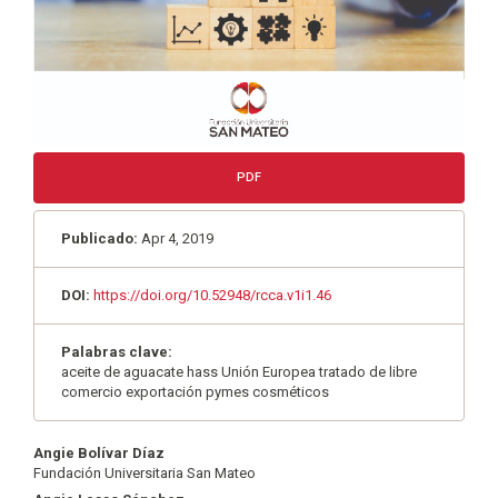
PDF
Publicado:
Apr 4, 2019
DOI:
https://doi.org/10.52948/rcca.v1i1.46
Palabras clave:
aceite de aguacate hass Unión Europea tratado de libre
comercio exportación pymes cosméticos
Contenido
Angie Bolívar Díaz
Fundación Universitaria San Mateo
principal