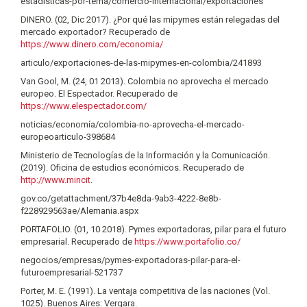
estadisticas-por-tema/comercio-internacional/exportaciones
DINERO. (02, Dic 2017). ¿Por qué las mipymes están relegadas del
mercado exportador? Recuperado de
https://www.dinero.com/economia/
articulo/exportaciones-de-las-mipymes-en-colombia/241893
Van Gool, M. (24, 01 2013). Colombia no aprovecha el mercado
europeo. El Espectador. Recuperado de
https://www.elespectador.com/
noticias/economía/colombia-no-aprovecha-el-mercado-
europeoarticulo-398684
Ministerio de Tecnologías de la Información y la Comunicación.
(2019). Oficina de estudios económicos. Recuperado de
http://www.mincit
.
gov.co/getattachment/37b4e8da-9ab3-4222-8e8b-
f228929563ae/Alemania.aspx
PORTAFOLIO. (01, 10 2018). Pymes exportadoras, pilar para el futuro
empresarial. Recuperado de
https://www.portafolio.co/
negocios/empresas/pymes-exportadoras-pilar-para-el-
futuroempresarial-521737
Porter, M. E. (1991). La ventaja competitiva de las naciones (Vol.
1025). Buenos Aires: Vergara.